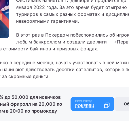
Фестиваль начнется 17 декабря и продлится до 
января 2022 года. За это время будет отыграно
турниров в самых разных форматах и дисципли
невероятными гарантиями.
В этот раз в Покердом побеспокоились об игрок
любым банкроллом и создали две лиги — «Перв
в стоимости бай-инов и призовых фондах.
лько в середине месяца, начать участвовать в ней мож
а начинают действовать десятки сателлитов, которые п
 за скромные деньги.
% до 50,000 для новичков
ный фриролл на 20,000 по
Об
POKERRU
ам в 20:00 по промокоду