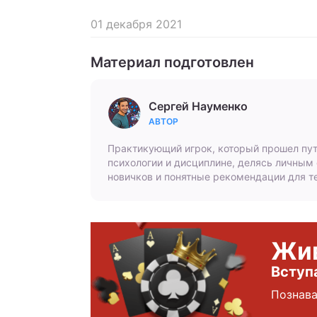
01 декабря 2021
Материал подготовлен
Сергей Науменко
АВТОР
Практикующий игрок, который прошел путь
психологии и дисциплине, делясь личным
новичков и понятные рекомендации для тех
Жи
Вступ
Познава