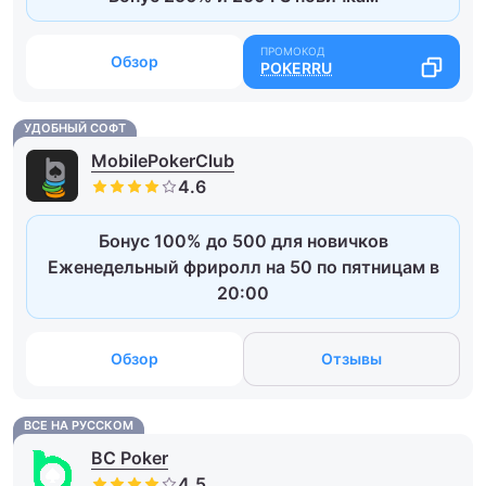
Обзор
POKERRU
УДОБНЫЙ СОФТ
MobilePokerClub
Бонус 100% до 500 для новичков
Еженедельный фриролл на 50 по пятницам в
20:00
Обзор
Отзывы
ВСЕ НА РУССКОМ
BC Poker