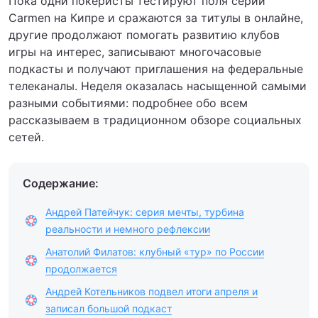
Пока одни покеристы тестируют поля серии
Carmen на Кипре и сражаются за титулы в онлайне,
другие продолжают помогать развитию клубов
игры на интерес, записывают многочасовые
подкасты и получают приглашения на федеральные
телеканалы. Неделя оказалась насыщенной самыми
разными событиями: подробнее обо всем
рассказываем в традиционном обзоре социальных
сетей.
Содержание:
Андрей Патейчук: серия мечты, турбина
реальности и немного рефлексии
Анатолий Филатов: клубный «тур» по России
продолжается
Андрей Котельников подвел итоги апреля и
записал большой подкаст