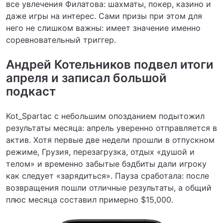
все увлечения Филатова: шахматы, покер, казино и
даже игры на интерес. Сами призы при этом для
него не слишком важны: имеет значение именно
соревновательный триггер.
Андрей Котельников подвел итоги
апреля и записал большой
подкаст
Kot_Spartac с небольшим опозданием подытожил
результаты месяца: апрель уверенно отправляется в
актив. Хотя первые две недели прошли в отпускном
режиме, Грузия, перезагрузка, отдых «душой и
телом» и временно забытые бэдбиты дали игроку
как следует «зарядиться». Пауза сработала: после
возвращения пошли отличные результаты, а общий
плюс месяца составил примерно $15,000.