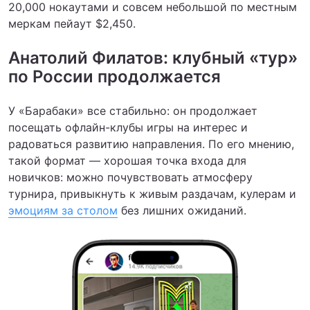
20,000 нокаутами и совсем небольшой по местным
меркам пейаут $2,450.
Анатолий Филатов: клубный «тур»
по России продолжается
У «Барабаки» все стабильно: он продолжает
посещать офлайн-клубы игры на интерес и
радоваться развитию направления. По его мнению,
такой формат — хорошая точка входа для
новичков: можно почувствовать атмосферу
турнира, привыкнуть к живым раздачам, кулерам и
эмоциям за столом
без лишних ожиданий.