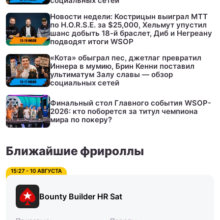
социальных сетей
Новости недели: Кострицын выиграл МТТ
по H.O.R.S.E. за $25,000, Хельмут упустил
шанс добыть 18-й браслет, Диб и Негреану
подводят итоги WSOP
«Кота» обыграл пес, джетлаг превратил
Иннера в мумию, Брин Кенни поставил
ультиматум Залу славы — обзор
социальных сетей
Финальный стол Главного события WSOP-
2026: кто поборется за титул чемпиона
мира по покеру?
Ближайшие фрироллы
15:27 - 10 АВГУСТА
Bounty Builder HR Sat