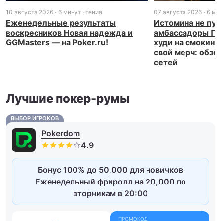
10 августа 2026
6 минут чтения
07 августа 2026
6 ми
Еженедельные результаты
Истомина не пус
воскресников Новая надежда и
амбассадоры П
GGMasters — на Poker.ru!
худи на смокинг
свой мерч: обзо
сетей
Лучшие покер-румы
ВЫБОР ИГРОКОВ
Pokerdom
Бонус 100% до 50,000 для новичков
Еженедельный фриролл на 20,000 по
вторникам в 20:00