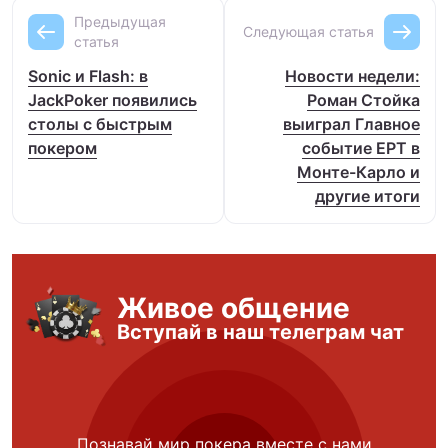
Предыдущая
Следующая статья
статья
Sonic и Flash: в
Новости недели:
JackPoker появились
Роман Стойка
столы с быстрым
выиграл Главное
покером
событие EPT в
Монте-Карло и
другие итоги
Живое общение
Вступай в наш телеграм чат
Познавай мир покера вместе с нами