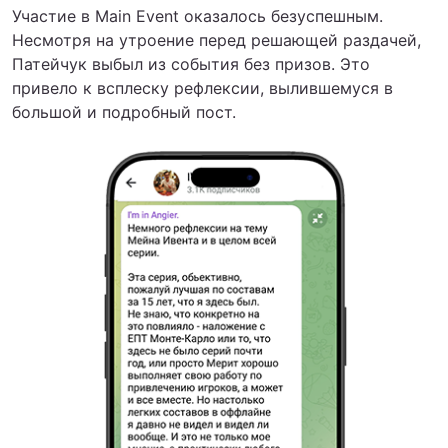
Участие в Main Event оказалось безуспешным.
Несмотря на утроение перед решающей раздачей,
Патейчук выбыл из события без призов. Это
привело к всплеску рефлексии, вылившемуся в
большой и подробный пост.