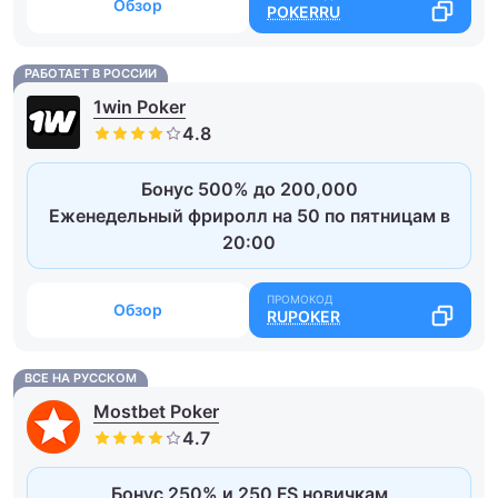
Обзор
POKERRU
РАБОТАЕТ В РОССИИ
1win Poker
Бонус 500% до 200,000
Еженедельный фриролл на 50 по пятницам в
20:00
Обзор
RUPOKER
ВСЕ НА РУССКОМ
Mostbet Poker
Бонус 250% и 250 FS новичкам