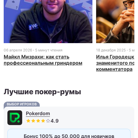
06 апреля 2026
5 минут чтения
18 декабря 2025
5 ми
Майкл Мизрахи: как стать
Илья Городецки
профессиональным гриндером
знаменитого по
комментатора
Лучшие покер-румы
ВЫБОР ИГРОКОВ
Pokerdom
Бонус 100% до 50,000 для новичков