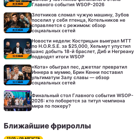
Главного события WSOP-2026
Злотников сломал чужую машину, Зубов
поселил у себя птенца, Котельников не
справляется с режимом: обзор
социальных сетей
Новости недели: Кострицын выиграл МТТ
по H.O.R.S.E. за $25,000, Хельмут упустил
шанс добыть 18-й браслет, Диб и Негреану
подводят итоги WSOP
«Кота» обыграл пес, джетлаг превратил
Иннера в мумию, Брин Кенни поставил
ультиматум Залу славы — обзор
социальных сетей
Финальный стол Главного события WSOP-
2026: кто поборется за титул чемпиона
мира по покеру?
Ближайшие фрироллы
13:05 - 09 АВГУСТА