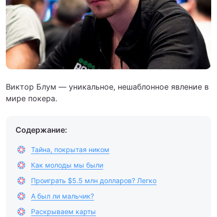
Виктор Блум — уникальное, нешаблонное явление в
мире покера.
Содержание:
Тайна, покрытая ником
Как молоды мы были
Проиграть $5.5 млн долларов? Легко
А был ли мальчик?
Раскрываем карты