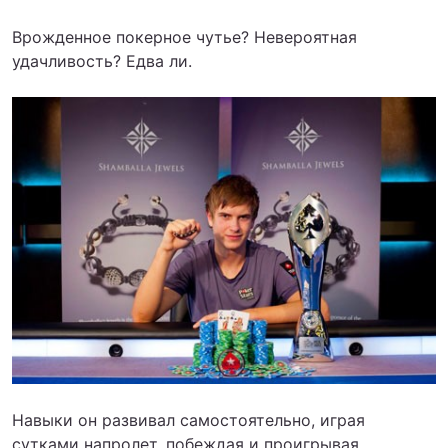
Врожденное покерное чутье? Невероятная
удачливость? Едва ли.
Навыки он развивал самостоятельно, играя
сутками напролет, побеждая и проигрывая,