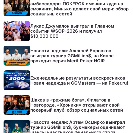
амбассадоры ПОКЕРОК сменили худи на
смокинги, Минько делает свой мерч: обзор
социальных сетей
Лукас Джумалон выиграл в Главном
событии WSOP-2026 и получил
$10,000,000
Новости недели: Алексей Боровков
выиграл турнир GGMillion$, на Кипре
проходит серия Merit Poker NOIR
Еженедельные результаты воскресников
Новая надежда и GGMasters — на Poker.ru!
Шахов в «режиме бога», Филатов в
Новгороде, «Хроники» открывают свой
покерный клуб: обзор социальных сетей
Новости недели: Артем Осмирко выиграл
турнир GGMillion$, букмекеры оценивают
шансы участников финального стола