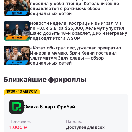
поселил у себя птенца, Котельников не
справляется с режимом: обзор
социальных сетей
Новости недели: Кострицын выиграл МТТ
по H.O.R.S.E. за $25,000, Хельмут упустил
шанс добыть 18-й браслет, Диб и Негреану
подводят итоги WSOP
«Кота» обыграл пес, джетлаг превратил
Иннера в мумию, Брин Кенни поставил
ультиматум Залу славы — обзор
социальных сетей
Ближайшие фрироллы
19:30 - 10 АВГУСТА
Омаха 6-карт Фрибай
Призовые:
Пароль:
1,000 ₽
Доступен для всех