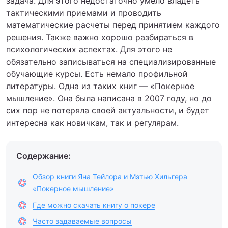
задача. Для этого недостаточно умело владеть
тактическими приемами и проводить
математические расчеты перед принятием каждого
решения. Также важно хорошо разбираться в
психологических аспектах. Для этого не
обязательно записываться на специализированные
обучающие курсы. Есть немало профильной
литературы. Одна из таких книг — «Покерное
мышление». Она была написана в 2007 году, но до
сих пор не потеряла своей актуальности, и будет
интересна как новичкам, так и регулярам.
Содержание:
Обзор книги Яна Тейлора и Мэтью Хильгера
«Покерное мышление»
Где можно скачать книгу о покере
Часто задаваемые вопросы