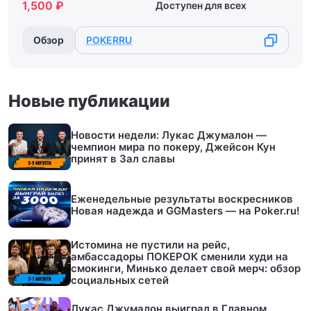
1,500 ₽
Доступен для всех
Обзор
POKERRU
Новые публикации
Новости недели: Лукас Джумалон —
чемпион мира по покеру, Джейсон Кун
принят в Зал славы
Еженедельные результаты воскресников
Новая надежда и GGMasters — на Poker.ru!
Истомина не пустили на рейс,
амбассадоры ПОКЕРОК сменили худи на
смокинги, Минько делает свой мерч: обзор
социальных сетей
Лукас Джумалон выиграл в Главном