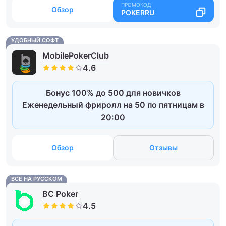
Обзор
POKERRU
УДОБНЫЙ СОФТ
MobilePokerClub
Бонус 100% до 500 для новичков
Еженедельный фриролл на 50 по пятницам в
20:00
Обзор
Отзывы
ВСЕ НА РУССКОМ
BC Poker