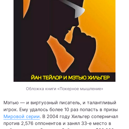
Обложка книги «Покерное мышление»
Мэтью — и виртуозный писатель, и талантливый
игрок. Ему удалось более 10 раз попасть в призы
Мировой серии
. В 2004 году Хильгер соперничал
против 2,576 оппонентов и занял 33-е место в