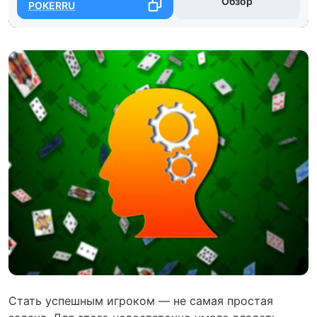
Обзор
POKERRU
Стать успешным игроком — не самая простая