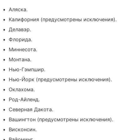
Аляска.
Калифорния (предусмотрены исключения).
Делавэр.
Флорида.
Миннесота.
Монтана.
Нью-Гэмпшир.
Нью-Йорк (предусмотрены исключения).
Оклахома.
Род-Айленд.
Северная Дакота.
Вашингтон (предусмотрены исключения).
Висконсин.
Вайоминг.