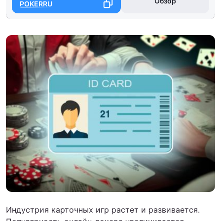
Обзор
POKERRU
Индустрия карточных игр растет и развивается.