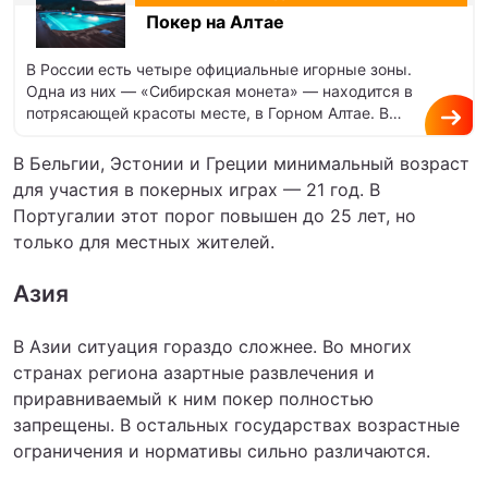
Покер на Алтае
В России есть четыре официальные игорные зоны.
Одна из них — «Сибирская монета» — находится в
потрясающей красоты месте, в Горном Алтае. В
ее…
В Бельгии, Эстонии и Греции минимальный возраст
для участия в покерных играх — 21 год. В
Португалии этот порог повышен до 25 лет, но
только для местных жителей.
Азия
В Азии ситуация гораздо сложнее. Во многих
странах региона азартные развлечения и
приравниваемый к ним покер полностью
запрещены. В остальных государствах возрастные
ограничения и нормативы сильно различаются.