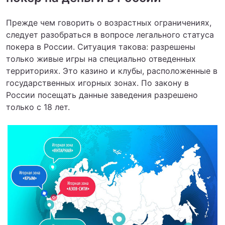
Прежде чем говорить о возрастных ограничениях,
следует разобраться в вопросе легального статуса
покера в России. Ситуация такова: разрешены
только живые игры на специально отведенных
территориях. Это казино и клубы, расположенные в
государственных игорных зонах. По закону в
России посещать данные заведения разрешено
только с 18 лет.