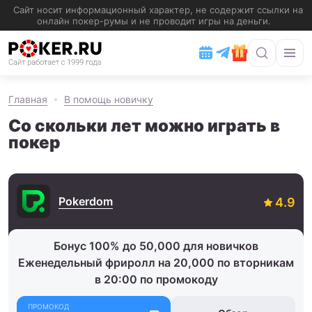
Главная
В помощь новичку
Со скольки лет можно играть в
покер
Pokerdom
Бонус 100% до 50,000 для новичков
Еженедельный фриролл на 20,000 по вторникам
в 20:00 по промокоду