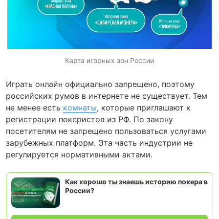
Карта игорных зон России
Играть онлайн официально запрещено, поэтому
российских румов в интернете не существует. Тем
не менее есть
комнаты
, которые приглашают к
регистрации покеристов из РФ. По закону
посетителям не запрещено пользоваться услугами
зарубежных платформ. Эта часть индустрии не
регулируется нормативными актами.
Как хорошо ты знаешь историю покера в
России?