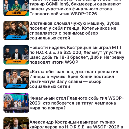
турнир GGMillion$, букмекеры оценивают
шансы участников финального стола
Главного события WSOP-2026
Злотников сломал чужую машину, Зубов
поселил у себя птенца, Котельников не
справляется с режимом: обзор
социальных сетей
Новости недели: Кострицын выиграл МТТ
по H.O.R.S.E. за $25,000, Хельмут упустил
шанс добыть 18-й браслет, Диб и Негреану
подводят итоги WSOP
«Кота» обыграл пес, джетлаг превратил
Иннера в мумию, Брин Кенни поставил
ультиматум Залу славы — обзор
социальных сетей
Финальный стол Главного события WSOP-
2026: кто поборется за титул чемпиона
мира по покеру?
Александр Кострицын выиграл турнир
хайроллеров по H.O.R.S.E. на WSOP-2026 в