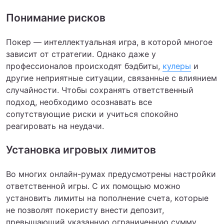
Понимание рисков
Покер — интеллектуальная игра, в которой многое
зависит от стратегии. Однако даже у
профессионалов происходят бэдбиты,
кулеры
и
другие неприятные ситуации, связанные с влиянием
случайности. Чтобы сохранять ответственный
подход, необходимо осознавать все
сопутствующие риски и учиться спокойно
реагировать на неудачи.
Установка игровых лимитов
Во многих онлайн-румах предусмотрены настройки
ответственной игры. С их помощью можно
установить лимиты на пополнение счета, которые
не позволят покеристу внести депозит,
превышающий указанную ограниченную сумму.