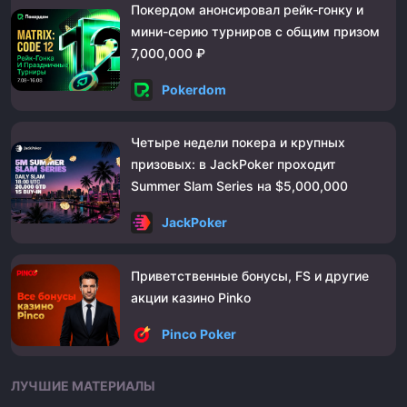
Покердом анонсировал рейк-гонку и
мини-серию турниров с общим призом
7,000,000 ₽
Pokerdom
Четыре недели покера и крупных
призовых: в JackPoker проходит
Summer Slam Series на $5,000,000
JackPoker
Приветственные бонусы, FS и другие
акции казино Pinko
Pinco Poker
ЛУЧШИЕ МАТЕРИАЛЫ