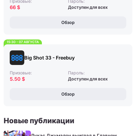
Призовые:
Пароль:
66 $
Доступен для всех
Обзор
15:30 - 07 АВГУСТА
Big Shot 33 - Freebuy
Призовые:
Пароль:
5.50 $
Доступен для всех
Обзор
Новые публикации
Лукас Джумалон выиграл в Главном