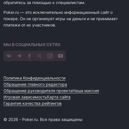
обратитесь за помощью к специалистам.
Poker.ru — это исключительно информационный сайт о
покере. Он не организует игры на деньги и не принимает
платежи от их участников.
МЫ В СОЦИАЛЬНЫХ СЕТЯХ
Политика Конфиденциальности
Обращение главного редактора
Обращение руководителя проекта
Наша миссия
Игровая зависимость
Карта сайта
Гарантия качества рейтингов
© 2026 - Poker.ru. Все права защищены