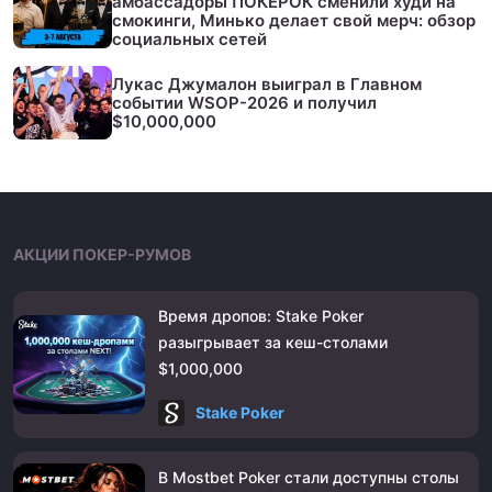
амбассадоры ПОКЕРОК сменили худи на
смокинги, Минько делает свой мерч: обзор
социальных сетей
Лукас Джумалон выиграл в Главном
событии WSOP-2026 и получил
$10,000,000
АКЦИИ ПОКЕР-РУМОВ
Время дропов: Stake Poker
разыгрывает за кеш-столами
$1,000,000
Stake Poker
В Mostbet Poker стали доступны столы