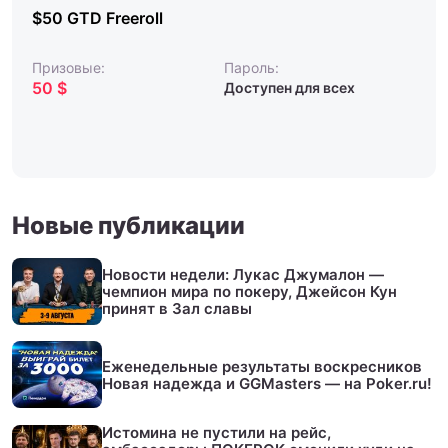
$50 GTD Freeroll
Призовые:
Пароль:
50 $
Доступен для всех
Новые публикации
Новости недели: Лукас Джумалон —
чемпион мира по покеру, Джейсон Кун
принят в Зал славы
Еженедельные результаты воскресников
Новая надежда и GGMasters — на Poker.ru!
Истомина не пустили на рейс,