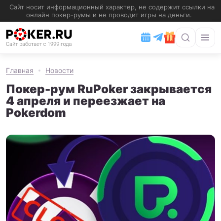
Главная
Новости
Покер-рум RuPoker закрывается
4 апреля и переезжает на
Pokerdom