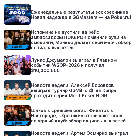
Еженедельные результаты воскресников
Новая надежда и GGMasters — на Poker.ru!
Истомина не пустили на рейс,
амбассадоры ПОКЕРОК сменили худи на
смокинги, Минько делает свой мерч: обзор
социальных сетей
Лукас Джумалон выиграл в Главном
событии WSOP-2026 и получил
$10,000,000
Новости недели: Алексей Боровков
выиграл турнир GGMillion$, на Кипре
проходит серия Merit Poker NOIR
Шахов в «режиме бога», Филатов в
Новгороде, «Хроники» открывают свой
покерный клуб: обзор социальных сетей
Новости недели: Артем Осмирко выиграл