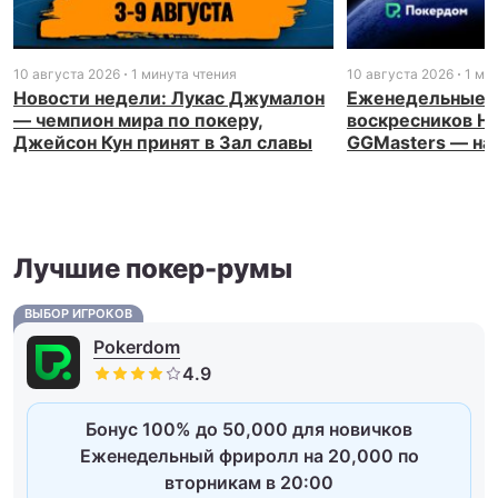
10 августа 2026
1 минута чтения
10 августа 2026
1 ми
Новости недели: Лукас Джумалон
Еженедельные р
— чемпион мира по покеру,
воскресников Н
Джейсон Кун принят в Зал славы
GGMasters — на 
Лучшие покер-румы
ВЫБОР ИГРОКОВ
Pokerdom
Бонус 100% до 50,000 для новичков
Еженедельный фриролл на 20,000 по
вторникам в 20:00