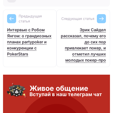
Предыдущая
Следующая статья
статья
Интервью с Робом
Эрик Сайдел
Янгом: о грандиозных
рассказал, почему его
планах partypoker и
до сих пор
конкуренции с
привлекает покер, и
PokerStars
отметил лучших
молодых покер-про
Живое общение
Вступай в наш телеграм чат