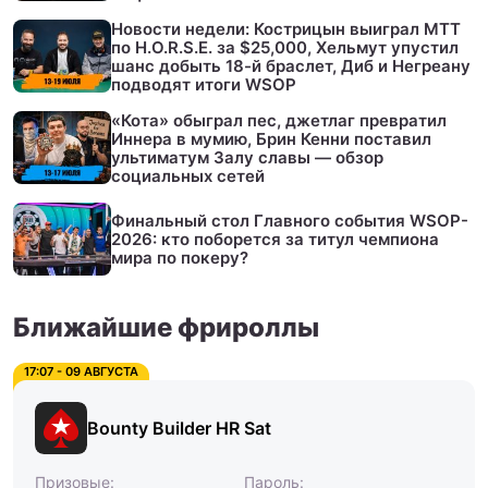
Новости недели: Кострицын выиграл МТТ
по H.O.R.S.E. за $25,000, Хельмут упустил
шанс добыть 18-й браслет, Диб и Негреану
подводят итоги WSOP
«Кота» обыграл пес, джетлаг превратил
Иннера в мумию, Брин Кенни поставил
ультиматум Залу славы — обзор
социальных сетей
Финальный стол Главного события WSOP-
2026: кто поборется за титул чемпиона
мира по покеру?
Ближайшие фрироллы
17:07 - 09 АВГУСТА
Bounty Builder HR Sat
Призовые:
Пароль: