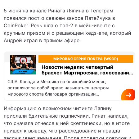
5 июня на канале Рината Ляпина в Телеграм
появился пост о свежем заносе Патейчука в
CoinPoker. Речь шла о топ-2 в мейн-ивенте с
крупным призом и о решающем хедз-апе, который
Андрей играл в прямом эфире.
МИРОВАЯ СЕРИЯ ПОКЕРА (WSOP)
Новости недели: четвертый
браслет Мартиросяна, голосование
за кандидатов в Зал славы покера и
США, Канада и Мексика на ближайший месяц
скандалы на WSOP
оставляют за собой право называться центром
мирового спорта благодаря организации
Чемпионата мира по футболу. Но в покерном…
Информацию о возможном читинге Ляпину
прислали бдительные подписчики. Ринат написал,
что сначала отнесся к ней скептически, но в итоге
пришел к выводу, что расследование и правда
заслуживает внимания. После проверки доводов и