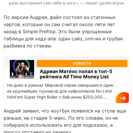
раза выстрелил сам себе в ногу», — пишет далее игрок
По версии Андрея, файл состоял из статичных
чартов, которые он сам считал около пяти лет
назад в Simple Preflop. Это были упрощенные
таблицы для хедз-апа: один сайз, олл-ин и грубая
разбивка по стекам.
НОВОСТИ
Адриан Матеос попал в топ-5
рейтинга All Time Money List
На днях в рамках Мировой серии завершился один
из крупнейших турниров для хайроллеров No Limit
Hold'em Super High Roller с бай-ином $250,000.
Событие собрало…
Андрей заявил, что ноутбук появился на столе еще
раньше, на стадии 5-макс. По его словам, он не
собирался использовать его для подсказок, а
просто поставил на зарядку.