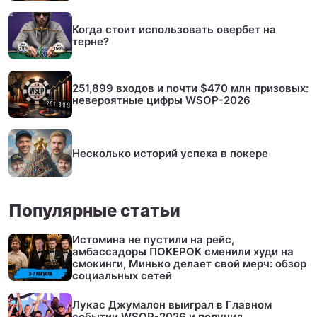
Когда стоит использовать овербет на
терне?
251,899 входов и почти $470 млн призовых:
невероятные цифры WSOP-2026
Несколько историй успеха в покере
Популярные статьи
Истомина не пустили на рейс,
амбассадоры ПОКЕРОК сменили худи на
смокинги, Минько делает свой мерч: обзор
социальных сетей
Лукас Джумалон выиграл в Главном
событии WSOP-2026 и получил