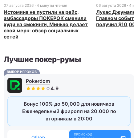
07 августа 2026
4 минуты чтения
06 августа 2026
4 ми
Истомина не пустили на рейс,
Лукас Джумалон
амбассадоры ПОКЕРОК сменили
Главном событи
худи на смокинги, Минько делает
получил $10,00
свой мерч: обзор социальных
сетей
Лучшие покер-румы
ВЫБОР ИГРОКОВ
Pokerdom
Бонус 100% до 50,000 для новичков
Еженедельный фриролл на 20,000 по
вторникам в 20:00
Обзор