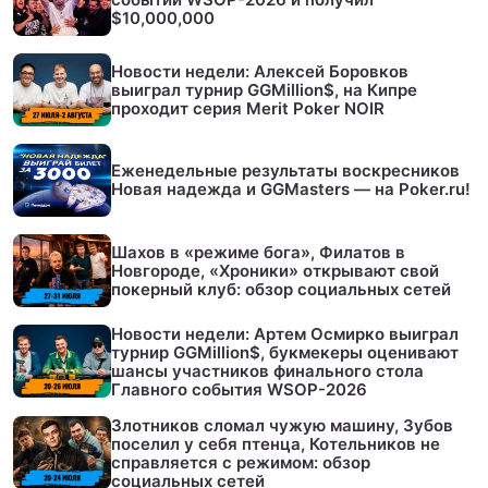
$10,000,000
Новости недели: Алексей Боровков
выиграл турнир GGMillion$, на Кипре
проходит серия Merit Poker NOIR
Еженедельные результаты воскресников
Новая надежда и GGMasters — на Poker.ru!
Шахов в «режиме бога», Филатов в
Новгороде, «Хроники» открывают свой
покерный клуб: обзор социальных сетей
Новости недели: Артем Осмирко выиграл
турнир GGMillion$, букмекеры оценивают
шансы участников финального стола
Главного события WSOP-2026
Злотников сломал чужую машину, Зубов
поселил у себя птенца, Котельников не
справляется с режимом: обзор
социальных сетей