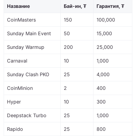
Название
Бай-ин, ₮
Гарантия, ₮
CoinMasters
150
100,000
Sunday Main Event
50
15,000
Sunday Warmup
200
25,000
Carnaval
10
1,000
Sunday Clash PKO
25
4,000
CoinMinion
2
400
Hyper
10
300
Deepstack Turbo
25
1,000
Rapido
25
800