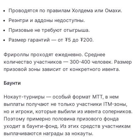
Проводятся по правилам Холдема или Омахи.
Реэнтри и аддоны недоступны.
Призовые не требуют отыгрыша.
Размер гарантий — от ₮5 до ₮200.
Фрироллы проходят ежедневно. Среднее
количество участников — 300-400 человек. Размер
призовой зоны зависит от конкретного ивента.
Баунти
Нокаут-турниры — особый формат МТТ, в нем
выплаты получают не только участники ITM-зоны,
но и игроки, которые выбили из ивента соперников.
Поэтому примерно половина призового фонда
уходит в баунти-фонд. Из этих средств участникам
выплачиваются награды за нокауты.