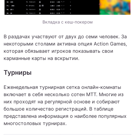
Вкладка с кеш-покером
В раздачах участвуют от двух до семи человек. За
некоторыми столами активна опция Action Games,
которая обязывает игроков показывать свои
карманные карты на вскрытии.
Турниры
Еженедельная турнирная сетка онлайн-комнаты
включает в себя несколько сотен МТТ. Многие из
них проходят на регулярной основе и собирают
большое количество регистраций. В таблице
представлена информация о наиболее популярных
многостоловых турнирах.