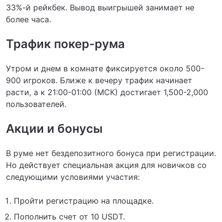
33%-й рейкбек. Вывод выигрышей занимает не
более часа.
Трафик покер-рума
Утром и днем в комнате фиксируется около 500-
900 игроков. Ближе к вечеру трафик начинает
расти, а к 21:00-01:00 (МСК) достигает 1,500-2,000
пользователей.
Акции и бонусы
В руме нет бездепозитного бонуса при регистрации.
Но действует специальная акция для новичков со
следующими условиями участия:
Пройти регистрацию на площадке.
Пополнить счет от 10 USDT.