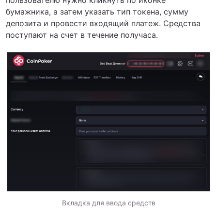
пользователю нужно кликнуть по иконке
бумажника, а затем указать тип токена, сумму
депозита и провести входящий платеж. Средства
поступают на счет в течение получаса.
Вкладка для ввода средств