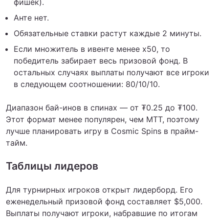
фишек).
Анте нет.
Обязательные ставки растут каждые 2 минуты.
Если множитель в ивенте менее х50, то
победитель забирает весь призовой фонд. В
остальных случаях выплаты получают все игроки
в следующем соотношении: 80/10/10.
Диапазон бай-инов в спинах — от ₮0.25 до ₮100.
Этот формат менее популярен, чем МТТ, поэтому
лучше планировать игру в Cosmic Spins в прайм-
тайм.
Таблицы лидеров
Для турнирных игроков открыт лидерборд. Его
еженедельный призовой фонд составляет $5,000.
Выплаты получают игроки, набравшие по итогам