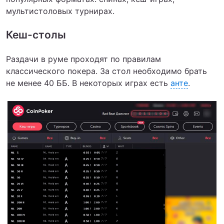
мультистоловых турнирах.
Кеш-столы
Раздачи в руме проходят по правилам
классического покера. За стол необходимо брать
не менее 40 ББ. В некоторых играх есть
анте
.