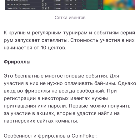
Сетка ивентов
К крупным регулярным турнирам и событиям серий
рум запускает сателлиты. Стоимость участия в них
начинается от 10 центов.
Фрироллы
Это бесплатные многостоловые события. Для
участия в них не нужно оплачивать бай-ины. Однако
вход во фрироллы не всегда свободный. При
регистрации в некоторых ивентах нужны
приглашения или пароли. Первые можно получить
за участие в акциях, вторые удастся найти на
партнерских сайтах комнаты.
Особенности фрироллов в CoinPoker: