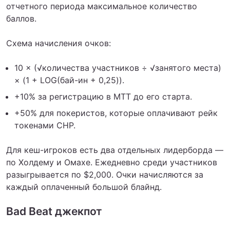
отчетного периода максимальное количество
баллов.
Схема начисления очков:
10 × (√количества участников ÷ √занятого места)
× (1 + LOG(бай-ин + 0,25)).
+10% за регистрацию в МТТ до его старта.
+50% для покеристов, которые оплачивают рейк
токенами CHP.
Для кеш-игроков есть два отдельных лидерборда —
по Холдему и Омахе. Ежедневно среди участников
разыгрывается по $2,000. Очки начисляются за
каждый оплаченный большой блайнд.
Bad Beat джекпот