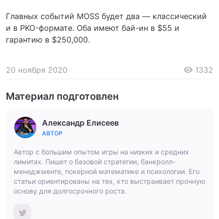
Главных событий MOSS будет два — классический
и в PKO-формате. Оба имеют бай-ин в $55 и
гарантию в $250,000.
20 ноября 2020
1332
Материал подготовлен
Александр Елисеев
АВТОР
Автор с большим опытом игры на низких и средних
лимитах. Пишет о базовой стратегии, банкролл-
менеджменте, покерной математике и психологии. Его
статьи ориентированы на тех, кто выстраивает прочную
основу для долгосрочного роста.