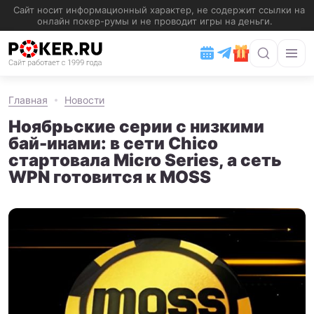
Главная
Новости
Ноябрьские серии с низкими
бай-инами: в сети Chico
стартовала Micro Series, а сеть
WPN готовится к MOSS