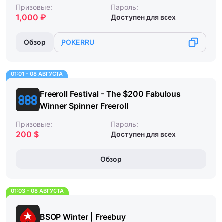
Призовые:
Пароль:
1,000 ₽
Доступен для всех
Обзор
POKERRU
01:01 - 08 АВГУСТА
Freeroll Festival - The $200 Fabulous
Winner Spinner Freeroll
Призовые:
Пароль:
200 $
Доступен для всех
Обзор
01:03 - 08 АВГУСТА
BSOP Winter | Freebuy