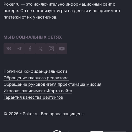
Poker.ru — это исключительно информационный сайт о
покере. Он не организует игры на деньги и не принимает
платежи от их участников.
МЫ В СОЦИАЛЬНЫХ СЕТЯХ
Политика Конфиденциальности
Обращение главного редактора
Обращение руководителя проекта
Наша миссия
Игровая зависимость
Карта сайта
Гарантия качества рейтингов
© 2026 - Poker.ru. Все права защищены