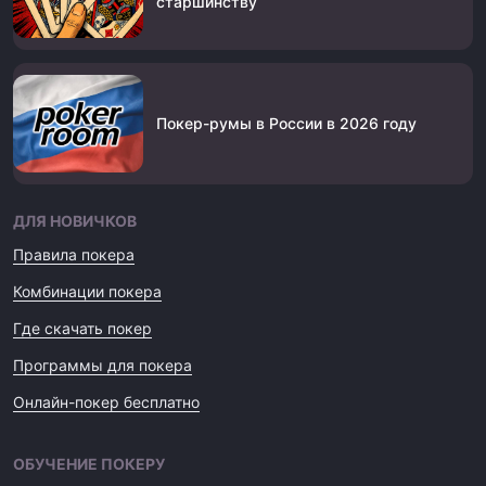
старшинству
Покер-румы в России в 2026 году
ДЛЯ НОВИЧКОВ
Правила покера
Комбинации покера
Где скачать покер
Программы для покера
Онлайн-покер бесплатно
ОБУЧЕНИЕ ПОКЕРУ