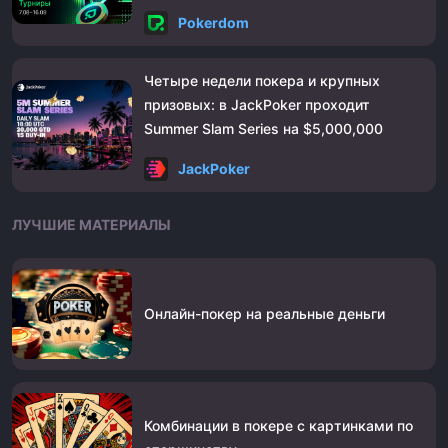
Pokerdom
Четыре недели покера и крупных
призовых: в JackPoker проходит
Summer Slam Series на $5,000,000
JackPoker
ЛУЧШИЕ МАТЕРИАЛЫ
Онлайн-покер на реальные деньги
Комбинации в покере с картинками по