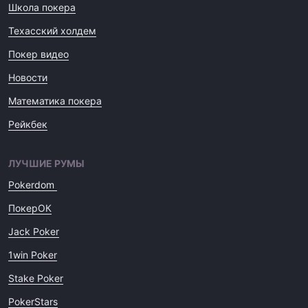
Школа покера
Техасский холдем
Покер видео
Новости
Математика покера
Рейкбек
ЛУЧШИЕ РУМЫ
Pokerdom
ПокерОК
Jack Poker
1win Poker
Stake Poker
PokerStars