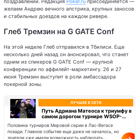
поздравлении. Редакция
Poker.ru
присоединяется —
желаем Андрею вечного апстрика, крупных заносов
и стабильных доездов на каждом ривере.
Глеб Тремзин на G GATE Conf
На этой неделе Глеб отправился в Тбилиси. Еще
несколько дней назад он анонсировал, что станет
одним из спикеров G GATE Conf — крупной
конференции по аффилейт-маркетингу. 26 и 27
июня Тремзин выступит в роли амбассадора
покерной зоны.
ЛУЧШЕЕ В СЕТИ
Путь Адриана Матеоса к триумфу в
самом дорогом турнире WSOP-
2026. Разбор эксперта
Половина турниров Мировой серии в Лас-Вегасе
позади. Главное событие еще даже не началось, но
зрители уже имели возможность наблюдать