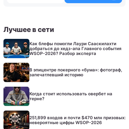
Лучшее в сети
Как блефы помогли Лаури Сааскилахти
добраться до хедз-апа Главного события
WSOP-2026? Разбор эксперта
В эпицентре покерного «бума»: фотограф,
запечатлевший историю
Когда стоит использовать овербет на
терне?
251,899 входов и почти $470 млн призовых:
невероятные цифры WSOP-2026