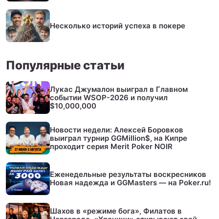
Несколько историй успеха в покере
Популярные статьи
Лукас Джумалон выиграл в Главном
событии WSOP-2026 и получил
$10,000,000
Новости недели: Алексей Боровков
выиграл турнир GGMillion$, на Кипре
проходит серия Merit Poker NOIR
Еженедельные результаты воскресников
Новая надежда и GGMasters — на Poker.ru!
Шахов в «режиме бога», Филатов в