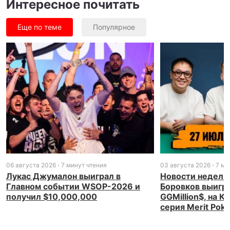
Интересное почитать
Еще по теме
Популярное
06 августа 2026
7 минут чтения
03 августа 2026
7 ми
Лукас Джумалон выиграл в
Новости недели
Главном событии WSOP-2026 и
Боровков выигр
получил $10,000,000
GGMillion$, на 
серия Merit Pok