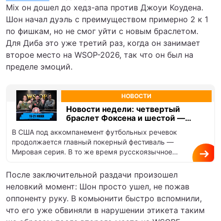
Mix он дошел до хедз-апа против Джоуи Коудена.
Шон начал дуэль с преимуществом примерно 2 к 1
по фишкам, но не смог уйти с новым браслетом.
Для Диба это уже третий раз, когда он занимает
второе место на WSOP-2026, так что он был на
пределе эмоций.
НОВОСТИ
Новости недели: четвертый
браслет Фоксена и шестой —
Матеоса, Патейчук угодил в
В США под аккомпанемент футбольных речевок
скандал
продолжается главный покерный фестиваль —
Мировая серия. В то же время русскоязычное
сообщество обсуждает скандал с использованием
запрещенного…
После заключительной раздачи произошел
неловкий момент: Шон просто ушел, не пожав
оппоненту руку. В комьюнити быстро вспомнили,
что его уже обвиняли в нарушении этикета таким