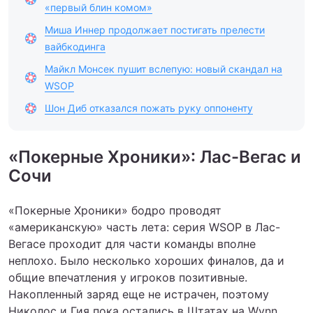
«первый блин комом»
Миша Иннер продолжает постигать прелести
вайбкодинга
Майкл Монсек пушит вслепую: новый скандал на
WSOP
Шон Диб отказался пожать руку оппоненту
«Покерные Хроники»: Лас-Вегас и
Сочи
«Покерные Хроники» бодро проводят
«американскую» часть лета: серия WSOP в Лас-
Вегасе проходит для части команды вполне
неплохо. Было несколько хороших финалов, да и
общие впечатления у игроков позитивные.
Накопленный заряд еще не истрачен, поэтому
Николос и Гия пока остались в Штатах на Wynn