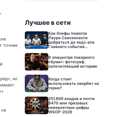
.
Лучшее в сети
Как блефы помогли
Лаури Сааскилахти
кие
добраться до хедз-апа
т точнее
Главного события
WSOP-2026? Разбор
эксперта
В эпицентре покерного
«бума»: фотограф,
ый
запечатлевший историю
ред», но
Когда стоит
использовать овербет на
нимает:
терне?
х»
251,899 входов и почти
$470 млн призовых:
невероятные цифры
 на
WSOP-2026