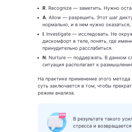
R
. Recognize — заметить. Нужно оста
A
. Allow — разрешить. Этот шаг дик
нормально, и в нем нужно оказаться,
I
. Investigate — исследовать. Не ок
дискомфорт в теле, понять, где име
принудительно расслабиться.
N
. Nurture — поддержать. В данном с
ситуация располагает к размышлени
На практике применение этого метода 
суть заключается в том, чтобы прекра
режим анализа.
В результате такого ус
стресса и возвращается