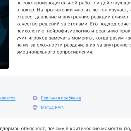
высокопроизводительной работе и действующи
в покер. На протяжении многих лет он изучает, 
стресс, давление и внутренние реакции влияют 
качество решений за столами. Его подход соче
психологию, нейрофизиологию и реальную прак
учит игроков замечать моменты, когда разум «
не из-за сложности раздачи, а из-за внутреннег
эмоционального сопротивления.
ывается
Реальная проблема
Метод RAIN
Олдерман объясняет, почему в критические моменты лю