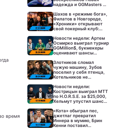
надежда и GGMasters —
на Poker.ru!
Шахов в «режиме бога»,
Филатов в Новгороде,
«Хроники» открывают
свой покерный клуб:
обзор социальных сетей
Новости недели: Артем
Осмирко выиграл турнир
GGMillion$, букмекеры
оценивают шансы
участников финального
огда
Злотников сломал
стола Главного события
чужую машину, Зубов
WSOP-2026
поселил у себя птенца,
Котельников не
справляется с режимом:
Новости недели:
обзор социальных сетей
Кострицын выиграл МТТ
по H.O.R.S.E. за $25,000,
Хельмут упустил шанс
добыть 18-й браслет,
«Кота» обыграл пес,
Диб и Негреану
джетлаг превратил
во время
подводят итоги WSOP
Иннера в мумию, Брин
Кенни поставил