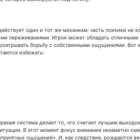
ействует один и тот же механизм: часть психики не х
ими переживаниями. Игрок может обладать отличными
 проигрывать борьбу с собственными ощущениями. Вот 
таются избежать:
ервная система делает то, что считает лучшим выходо
ситуации. В этот момент фокус внимания незаметно см
неприятных ощущений». И, как следствие, рождаются в