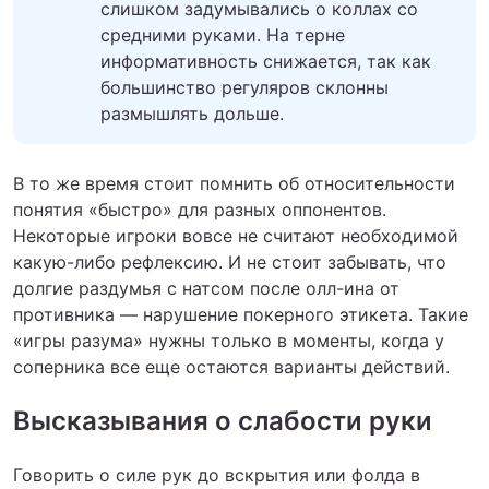
слишком задумывались о коллах со
средними руками. На терне
информативность снижается, так как
большинство регуляров склонны
размышлять дольше.
В то же время стоит помнить об относительности
понятия «быстро» для разных оппонентов.
Некоторые игроки вовсе не считают необходимой
какую-либо рефлексию. И не стоит забывать, что
долгие раздумья с натсом после олл-ина от
противника — нарушение покерного этикета. Такие
«игры разума» нужны только в моменты, когда у
соперника все еще остаются варианты действий.
Высказывания о слабости руки
Говорить о силе рук до вскрытия или фолда в