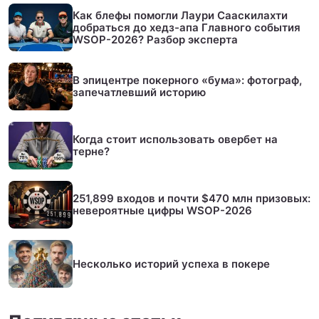
Как блефы помогли Лаури Сааскилахти
добраться до хедз-апа Главного события
WSOP-2026? Разбор эксперта
В эпицентре покерного «бума»: фотограф,
запечатлевший историю
Когда стоит использовать овербет на
терне?
251,899 входов и почти $470 млн призовых:
невероятные цифры WSOP-2026
Несколько историй успеха в покере