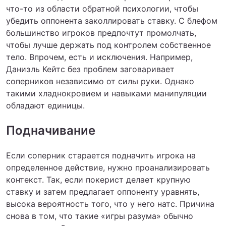
что-то из области обратной психологии, чтобы
убедить оппонента заколлировать ставку. С блефом
большинство игроков предпочтут промолчать,
чтобы лучше держать под контролем собственное
тело. Впрочем, есть и исключения. Например,
Даниэль Кейтс без проблем заговаривает
соперников независимо от силы руки. Однако
такими хладнокровием и навыками манипуляции
обладают единицы.
Подначивание
Если соперник старается подначить игрока на
определенное действие, нужно проанализировать
контекст. Так, если покерист делает крупную
ставку и затем предлагает оппоненту уравнять,
высока вероятность того, что у него натс. Причина
снова в том, что такие «игры разума» обычно