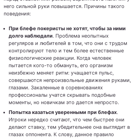
него сильной руки повышается. Причины такого
поведения:
При блефе покеристы не хотят, чтобы за ними
долго наблюдали
. Проблема неопытных
регуляров и любителей в том, что они с трудом
контролируют тело и тем более естественные
физиологические реакции. Когда человек
пытается кого-то обмануть, его организм
неизбежно меняет ритм: учащается пульс,
совершаются непроизвольные движения руками,
глазами. Закаленные в соревнованиях
профессионалы учатся скрывать подобные
моменты, но новичкам это дается непросто.
Попытка казаться уверенными при блефах
.
Игроки нередко считают, что чем быстрее они
делают ставку, тем убедительнее она выглядит в
глазах оппонента. К слову, данное правило