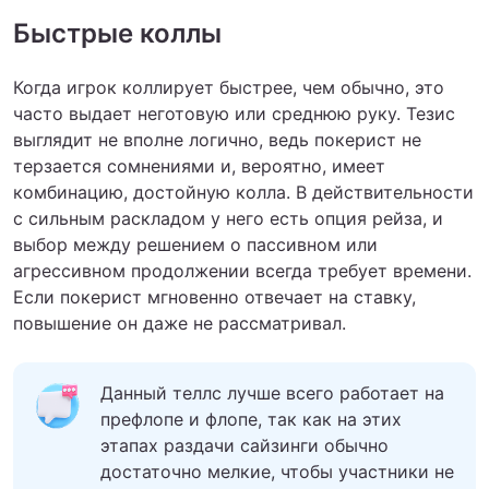
Быстрые коллы
Когда игрок коллирует быстрее, чем обычно, это
часто выдает неготовую или среднюю руку. Тезис
выглядит не вполне логично, ведь покерист не
терзается сомнениями и, вероятно, имеет
комбинацию, достойную колла. В действительности
с сильным раскладом у него есть опция рейза, и
выбор между решением о пассивном или
агрессивном продолжении всегда требует времени.
Если покерист мгновенно отвечает на ставку,
повышение он даже не рассматривал.
Данный теллс лучше всего работает на
префлопе и флопе, так как на этих
этапах раздачи сайзинги обычно
достаточно мелкие, чтобы участники не