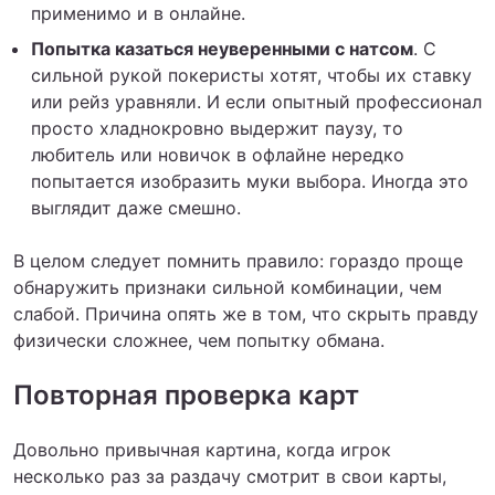
применимо и в онлайне.
Попытка казаться неуверенными с натсом
. С
сильной рукой покеристы хотят, чтобы их ставку
или рейз уравняли. И если опытный профессионал
просто хладнокровно выдержит паузу, то
любитель или новичок в офлайне нередко
попытается изобразить муки выбора. Иногда это
выглядит даже смешно.
В целом следует помнить правило: гораздо проще
обнаружить признаки сильной комбинации, чем
слабой. Причина опять же в том, что скрыть правду
физически сложнее, чем попытку обмана.
Повторная проверка карт
Довольно привычная картина, когда игрок
несколько раз за раздачу смотрит в свои карты,