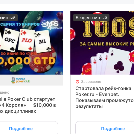
озитный
Бездепозитный
Завершено
Стартовала рейк-гонка
ршено
Poker.ru - Evenbet.
ile Poker Club стартует
Показываем промежуто
«4 Короля» — $10,000 в
результаты
ех дисциплинах
Подробнее
Подробнее