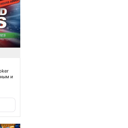
oker
чным и