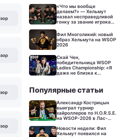
«Что мы вообще
делаем?» — Хельмут
назвал несправедливой
зор
гонку за звание игрока
года WSOP
Фил Многоликий: новый
образ Хельмута на WSOP
2026
зор
Скай Чен,
победительница WSOP
Ladies Championship: «Я
даже не близка к
лучшим игрокам мира»
Популярные статьи
зор
Александр Кострицын
выиграл турнир
хайроллеров по H.O.R.S.E.
на WSOP-2026 в Лас-
Вегасе
зор
Новости недели: Фил
Хельмут появился на