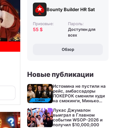
Bounty Builder HR Sat
Призовые:
Пароль:
55 $
Доступен для
всех
Обзор
Новые публикации
Истомина не пустили на
рейс, амбассадоры
ПОКЕРОК сменили худи
на смокинги, Минько
делает свой мерч: обзор
Лукас Джумалон
социальных сетей
выиграл в Главном
событии WSOP-2026 и
получил $10,000,000