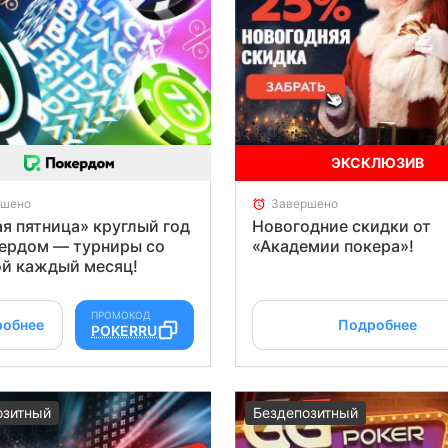
ЭКСКЛЮЗИВ
ршено
Завершено
я пятница» круглый год
Новогодние скидки от
ердом — турниры со
«Академии покера»!
й каждый месяц!
обнее
Подробнее
POKERRU
озитный
Бездепозитный