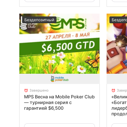
Бездепозитный
Бездеп
Завершено
Заве
MPS Весна на Mobile Poker Club
«Велик
— турнирная серия с
«Богат
гарантией $6,500
лидер
продо