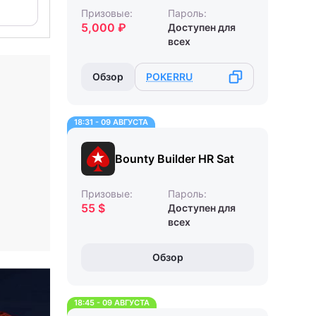
Призовые:
Пароль:
5,000 ₽
Доступен для
всех
Обзор
POKERRU
18:31 - 09 АВГУСТА
Bounty Builder HR Sat
Призовые:
Пароль:
55 $
Доступен для
всех
Обзор
18:45 - 09 АВГУСТА