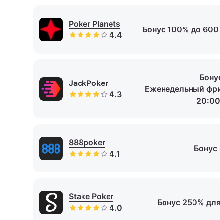
Poker Planets
Бонус 100% до 600
Бону
JackPoker
Еженедельный фри
20:00
888poker
Бонус 
Stake Poker
Бонус 250% для