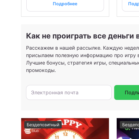
Подробнее
Подр
Как не проиграть все деньги 
Расскажем в нашей рассылке. Каждую неде
присылаем полезную информацию про игру в
Лучшие бонусы, стратегия игры, специальны
промокоды.
Подп
Бездепозитный
Бездеп