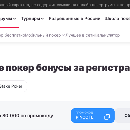
 румы
Турниры
Разрешенные в России
Школа пок
ер бесплатно
Мобильный покер
Лучшее в сети
Калькулятор
 покер бонусы за регистр
Stake Poker
о 80,000 по промокоду
Об
PINCOTL