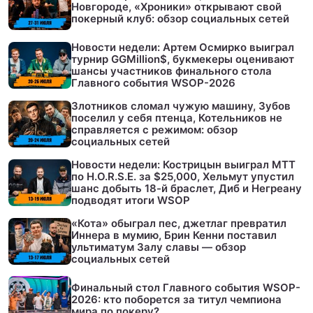
Новгороде, «Хроники» открывают свой
покерный клуб: обзор социальных сетей
Новости недели: Артем Осмирко выиграл
турнир GGMillion$, букмекеры оценивают
шансы участников финального стола
Главного события WSOP-2026
Злотников сломал чужую машину, Зубов
поселил у себя птенца, Котельников не
справляется с режимом: обзор
социальных сетей
Новости недели: Кострицын выиграл МТТ
по H.O.R.S.E. за $25,000, Хельмут упустил
шанс добыть 18-й браслет, Диб и Негреану
подводят итоги WSOP
«Кота» обыграл пес, джетлаг превратил
Иннера в мумию, Брин Кенни поставил
ультиматум Залу славы — обзор
социальных сетей
Финальный стол Главного события WSOP-
2026: кто поборется за титул чемпиона
мира по покеру?