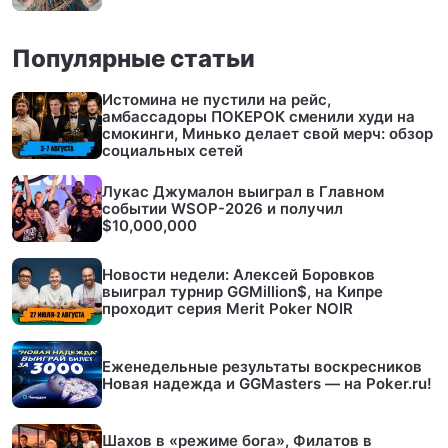
Популярные статьи
Истомина не пустили на рейс,
амбассадоры ПОКЕРОК сменили худи на
смокинги, Минько делает свой мерч: обзор
социальных сетей
Лукас Джумалон выиграл в Главном
событии WSOP-2026 и получил
$10,000,000
Новости недели: Алексей Боровков
выиграл турнир GGMillion$, на Кипре
проходит серия Merit Poker NOIR
Еженедельные результаты воскресников
Новая надежда и GGMasters — на Poker.ru!
Шахов в «режиме бога», Филатов в