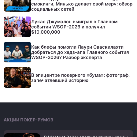
смокинги, Минько делает свой мерч: обзор
социальных сетей
Лукас Джумалон выиграл в Главном
событии WSOP-2026 и получил
$10,000,000
Как блефы помогли Лаури Сааскилахти
добраться до хедз-апа Главного события
WSOP-2026? Разбор эксперта
В эпицентре покерного «бума»: фотограф,
запечатлевший историю
АКЦИИ ПОКЕР-РУМОВ