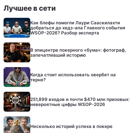
Лучшее в сети
Как блефы помогли Лаури Сааскилахти
добраться до хедз-апа Главного события
WSOP-2026? Разбор эксперта
В эпицентре покерного «бума»: фотограф,
запечатлевший историю
Когда стоит использовать овербет на
терне?
251,899 входов и почти $470 млн призовых:
невероятные цифры WSOP-2026
Несколько историй успеха в покере