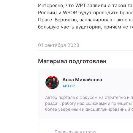
Интересно, что WPT заявили о такой га
России) и WSOP будут проводить брасл
Праге. Вероятно, запланировав такое 
большую часть аудитории, причем не т
01 сентября 2023
Материал подготовлен
Анна Михайлова
АВТОР
Автор портала с фокусом на стратегию и 
раздач, работу над ошибками и принципы 
более уверенный и дисциплинированный с
Предыдущая статья