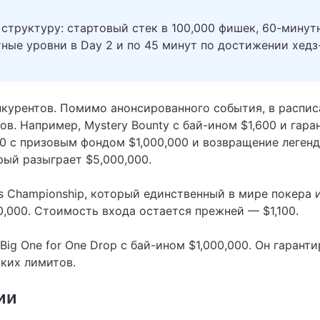
 структуру: стартовый стек в 100,000 фишек, 60-минут
тные уровни в Day 2 и по 45 минут по достижении хедз
нкурентов. Помимо анонсированного события, в распи
в. Например, Mystery Bounty с бай-ином $1,600 и гара
00 с призовым фондом $1,000,000 и возвращение леген
орый разыграет $5,000,000.
s Championship, который единственный в мире покера 
,000. Стоимость входа остается прежней — $1,100.
g One for One Drop с бай-ином $1,000,000. Он гарант
ких лимитов.
ии