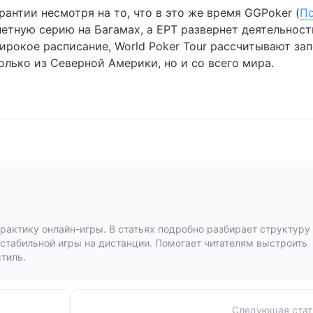
рантии несмотря на то, что в это же время GGPoker (
П
етную серию на Багамах, а EPT развернет деятельност
широкое расписание, World Poker Tour рассчитывают за
олько из Северной Америки, но и со всего мира.
практику онлайн-игры. В статьях подробно разбирает структуру
стабильной игры на дистанции. Помогает читателям выстроить
тиль.
Следующая стат