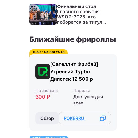
ультиматум Залу славы
Финальный стол
— обзор социальных
Главного события
сетей
WSOP-2026: кто
поборется за титул
чемпиона мира по
покеру?
Ближайшие фрироллы
11:30 - 08 АВГУСТА
[Сателлит Фрибай]
Утренний Турбо
Дипстек 12 500 р
Призовые:
Пароль:
300 ₽
Доступен для
всех
Обзор
POKERRU