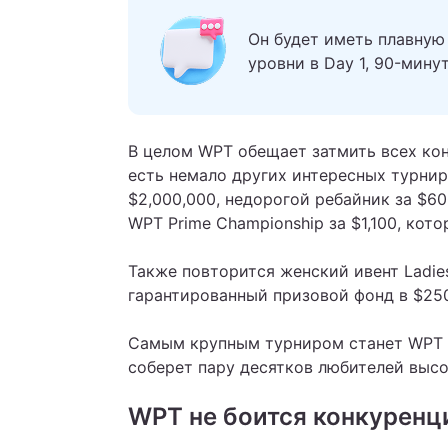
Он будет иметь плавную
уровни в Day 1, 90-мину
В целом WPT обещает затмить всех ко
есть немало других интересных турниро
$2,000,000, недорогой ребайник за $6
WPT Prime Championship за $1,100, кот
Также повторится женский ивент Ladie
гарантированный призовой фонд в $250
Самым крупным турниром станет WPT Bi
соберет пару десятков любителей высо
WPT не боится конкуренц