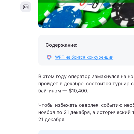
Содержание:
WPT не боится конкуренции
В этом году оператор замахнулся на 
пройдет в декабре, состоится турнир
бай-ином — $10,400.
Чтобы избежать оверлея, событию необ
ноября по 21 декабря, а исторический 
21 декабря.