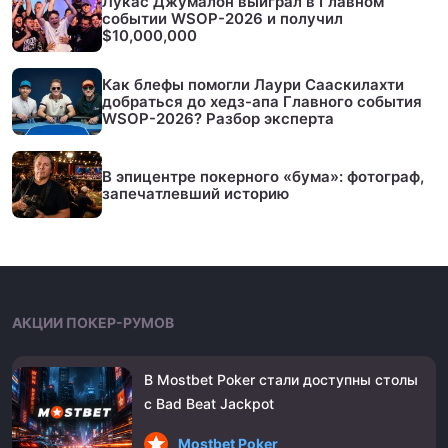
Лукас Джумалон выиграл в Главном
событии WSOP-2026 и получил
$10,000,000
Как блефы помогли Лаури Сааскилахти
добраться до хедз-апа Главного события
WSOP-2026? Разбор эксперта
В эпицентре покерного «бума»: фотограф,
запечатлевший историю
АКЦИИ ПОКЕР-РУМОВ
В Mostbet Poker стали доступны столы
с Bad Beat Jackpot
Mostbet Poker