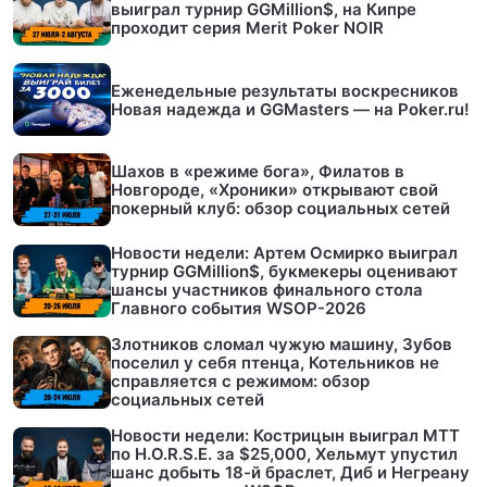
выиграл турнир GGMillion$, на Кипре
проходит серия Merit Poker NOIR
Еженедельные результаты воскресников
Новая надежда и GGMasters — на Poker.ru!
Шахов в «режиме бога», Филатов в
Новгороде, «Хроники» открывают свой
покерный клуб: обзор социальных сетей
Новости недели: Артем Осмирко выиграл
турнир GGMillion$, букмекеры оценивают
шансы участников финального стола
Главного события WSOP-2026
Злотников сломал чужую машину, Зубов
поселил у себя птенца, Котельников не
справляется с режимом: обзор
социальных сетей
Новости недели: Кострицын выиграл МТТ
по H.O.R.S.E. за $25,000, Хельмут упустил
шанс добыть 18-й браслет, Диб и Негреану