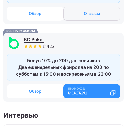
Обзор
Отзывы
ВСЕ НА РУССКОМ
BC Poker
Бонус 10% до 200 для новичков
Два еженедельных фриролла на 200 по
субботам в 15:00 и воскресеньям в 23:00
Обзор
POKERRU
Интервью