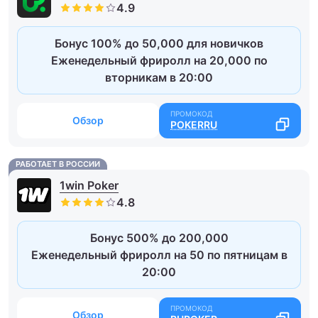
Бонус 100% до 50,000 для новичков
Еженедельный фриролл на 20,000 по
вторникам в 20:00
Обзор
POKERRU
РАБОТАЕТ В РОССИИ
1win Poker
Бонус 500% до 200,000
Еженедельный фриролл на 50 по пятницам в
20:00
Обзор