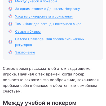
Между учебой и покером
За одним столом с Даниэлем Негреану
Уход из университета и сожаления
Том и Фил: две легенды покерного мира
Семья и бизнес
Galfond Challenge: Фил против сильнейших
регуляров
Заключение
Самое время рассказать об этом выдающемся
игроке. Начиная с тех времен, когда покер
полностью захватил его воображение, заканчивая
пробами себя в бизнесе и обретенным семейным
счастьем.
Между учебой и покером