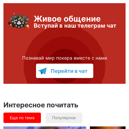
Живое общение
Вступай в наш телеграм чат
Познавай мир покера вместе с нами
Перейти в чат
Интересное почитать
Еще по теме
Популярное