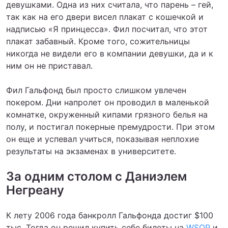
девушками. Одна из них считала, что парень – гей,
так как на его двери висел плакат с кошечкой и
надписью «Я принцесса». Фил посчитал, что этот
плакат забавный. Кроме того, сожительницы
никогда не видели его в компании девушки, да и к
ним он не приставал.
Фил Гальфонд был просто слишком увлечен
покером. Дни напролет он проводил в маленькой
комнатке, окруженный кипами грязного белья на
полу, и постигал покерные премудрости. При этом
он еще и успевал учиться, показывая неплохие
результаты на экзаменах в университете.
За одним столом с Даниэлем
Негреану
К лету 2006 года банкролл Гальфонда достиг $100
тыс. Тогда он решил купить себе билеты на
WSOP
и