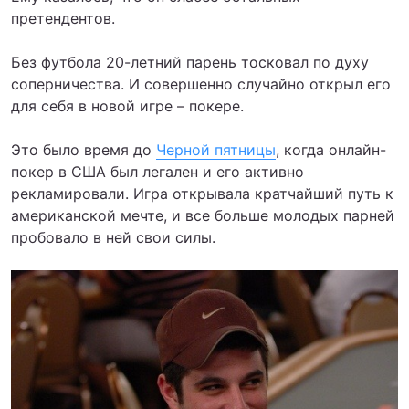
претендентов.
Без футбола 20-летний парень тосковал по духу
соперничества. И совершенно случайно открыл его
для себя в новой игре – покере.
Это было время до
Черной пятницы
, когда онлайн-
покер в США был легален и его активно
рекламировали. Игра открывала кратчайший путь к
американской мечте, и все больше молодых парней
пробовало в ней свои силы.