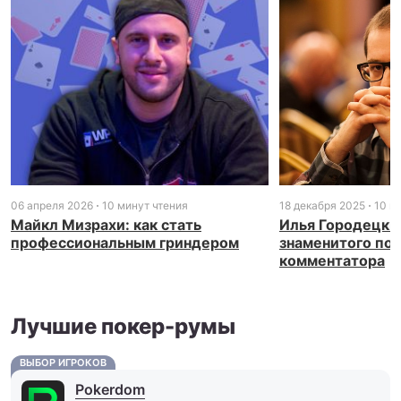
06 апреля 2026
10 минут чтения
18 декабря 2025
10 м
Майкл Мизрахи: как стать
Илья Городецки
профессиональным гриндером
знаменитого по
комментатора
Лучшие покер-румы
ВЫБОР ИГРОКОВ
Pokerdom