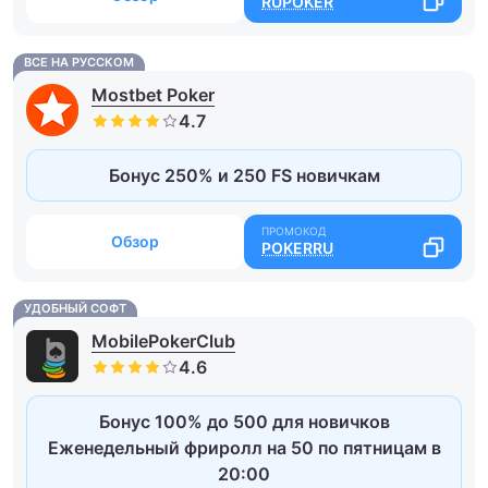
RUPOKER
ВСЕ НА РУССКОМ
Mostbet Poker
Бонус 250% и 250 FS новичкам
Обзор
POKERRU
УДОБНЫЙ СОФТ
MobilePokerClub
Бонус 100% до 500 для новичков
Еженедельный фриролл на 50 по пятницам в
20:00