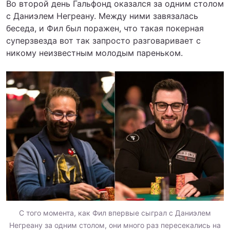
Во второй день Гальфонд оказался за одним столом
с Даниэлем Негреану. Между ними завязалась
беседа, и Фил был поражен, что такая покерная
суперзвезда вот так запросто разговаривает с
никому неизвестным молодым пареньком.
С того момента, как Фил впервые сыграл с Даниэлем
Негреану за одним столом, они много раз пересекались на