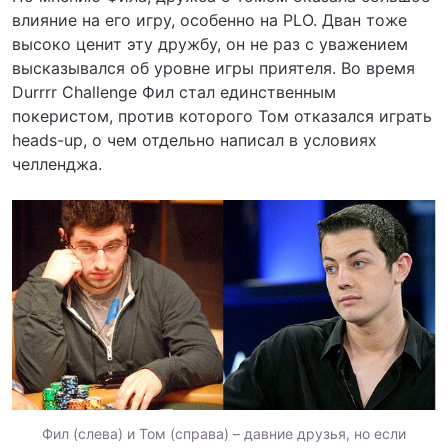
влияние на его игру, особенно на PLO. Дван тоже
высоко ценит эту дружбу, он не раз с уважением
высказывался об уровне игры приятеля. Во время
Durrrr Challenge Фил стал единственным
покеристом, против которого Том отказался играть
heads-up, о чем отдельно написал в условиях
челленджа.
Фил (слева) и Том (справа) – давние друзья, но если