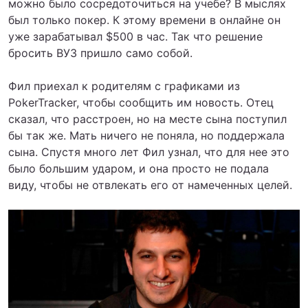
можно было сосредоточиться на учебе? В мыслях
был только покер. К этому времени в онлайне он
уже зарабатывал $500 в час. Так что решение
бросить ВУЗ пришло само собой.
Фил приехал к родителям с графиками из
PokerTracker, чтобы сообщить им новость. Отец
сказал, что расстроен, но на месте сына поступил
бы так же. Мать ничего не поняла, но поддержала
сына. Спустя много лет Фил узнал, что для нее это
было большим ударом, и она просто не подала
виду, чтобы не отвлекать его от намеченных целей.