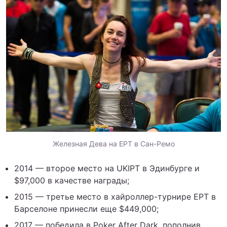
Железная Дева на EPT в Сан-Ремо
2014 — второе место на UKIPT в Эдинбурге и
$97,000 в качестве награды;
2015 — третье место в хайроллер-турнире EPT в
Барселоне принесли еще $449,000;
2017 — победила в Poker After Dark, пополнив