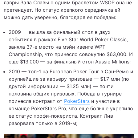
лавры Зала Славы с одним браслетом WSOP она не
претендует. Но статус крепкого середнячка ей
можно дать уверенно, благодаря ее победам:
2009 — вышла за финальный стол в двух
событиях в рамках Five Star World Poker Classic,
заняла 37-е место на мэйн ивенте WPT
Championship, что принесло совокупно $63,000. И
еще $13,000 — за финальный стол Aussie Millions;
2010 — топ-1 на European Poker Tour в Сан-Ремо и
крупнейшие за карьеру призовые — $1.7 млн (по
другой информации — $1.25 млн) — почти
половина общих призовых. Победа в турнире
принесла контракт от
PokerStars
и участие в
команде PokerStars Pro, что еще больше укрепило
ее статус профи-покериста. Контракт Лив
разорвала только в 2019-м;