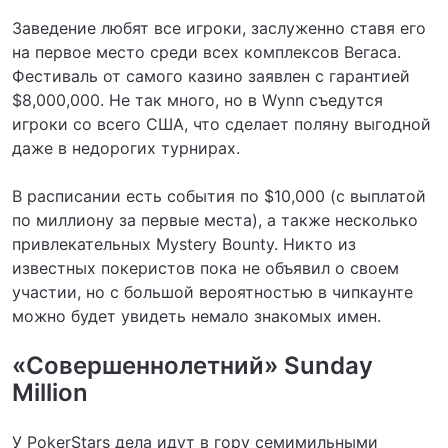
Заведение любят все игроки, заслуженно ставя его
на первое место среди всех комплексов Вегаса.
Фестиваль от самого казино заявлен с гарантией
$8,000,000. Не так много, но в Wynn съедутся
игроки со всего США, что сделает поляну выгодной
даже в недорогих турнирах.
В расписании есть события по $10,000 (с выплатой
по миллиону за первые места), а также несколько
привлекательных Mystery Bounty. Никто из
известных покеристов пока не объявил о своем
участии, но с большой вероятностью в чипкаунте
можно будет увидеть немало знакомых имен.
«Совершеннолетний» Sunday
Million
У PokerStars дела идут в гору семимильными