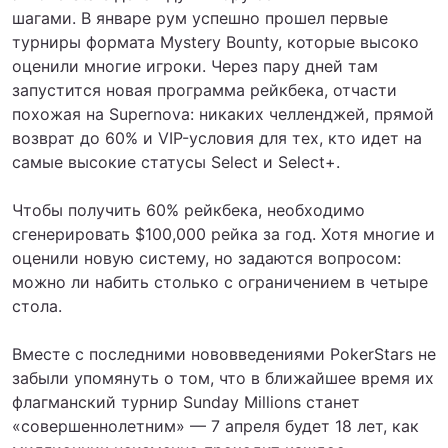
шагами. В январе рум успешно прошел первые
турниры формата Mystery Bounty, которые высоко
оценили многие игроки. Через пару дней там
запустится новая программа рейкбека, отчасти
похожая на Supernova: никаких челленджей, прямой
возврат до 60% и VIP-условия для тех, кто идет на
самые высокие статусы Select и Select+.
Чтобы получить 60% рейкбека, необходимо
сгенерировать $100,000 рейка за год. Хотя многие и
оценили новую систему, но задаются вопросом:
можно ли набить столько с ограничением в четыре
стола.
Вместе с последними нововведениями PokerStars не
забыли упомянуть о том, что в ближайшее время их
флагманский турнир Sunday Millions станет
«совершеннолетним» — 7 апреля будет 18 лет, как