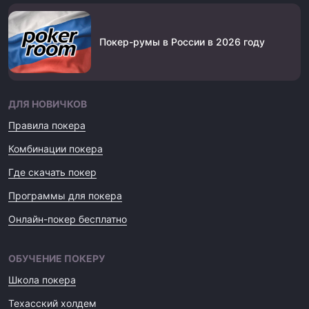
Покер-румы в России в 2026 году
ДЛЯ НОВИЧКОВ
Правила покера
Комбинации покера
Где скачать покер
Программы для покера
Онлайн-покер бесплатно
ОБУЧЕНИЕ ПОКЕРУ
Школа покера
Техасский холдем