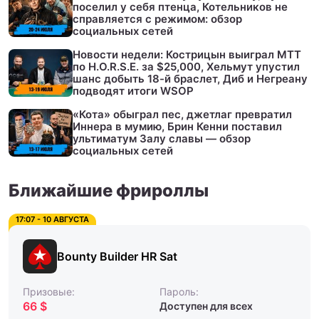
поселил у себя птенца, Котельников не
справляется с режимом: обзор
социальных сетей
Новости недели: Кострицын выиграл МТТ
по H.O.R.S.E. за $25,000, Хельмут упустил
шанс добыть 18-й браслет, Диб и Негреану
подводят итоги WSOP
«Кота» обыграл пес, джетлаг превратил
Иннера в мумию, Брин Кенни поставил
ультиматум Залу славы — обзор
социальных сетей
Ближайшие фрироллы
17:07 - 10 АВГУСТА
Bounty Builder HR Sat
Призовые:
Пароль:
66 $
Доступен для всех