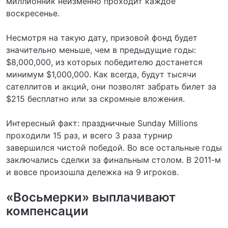
миллионник неизменно проходит каждое
воскресенье.
Несмотря на такую дату, призовой фонд будет
значительно меньше, чем в предыдущие годы:
$8,000,000, из которых победителю достанется
минимум $1,000,000. Как всегда, будут тысячи
сателлитов и акций, они позволят забрать билет за
$215 бесплатно или за скромные вложения.
Интересный факт: праздничные Sunday Millions
проходили 15 раз, и всего 3 раза турнир
завершился чистой победой. Во все остальные годы
заключались сделки за финальным столом. В 2011-м
и вовсе произошла дележка на 9 игроков.
«Восьмерки» выплачивают
компенсации