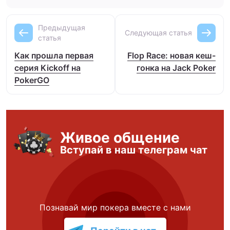
Предыдущая
Следующая статья
статья
Как прошла первая
Flop Race: новая кеш-
серия Kickoff на
гонка на Jack Poker
PokerGO
Живое общение
Вступай в наш телеграм чат
Познавай мир покера вместе с нами