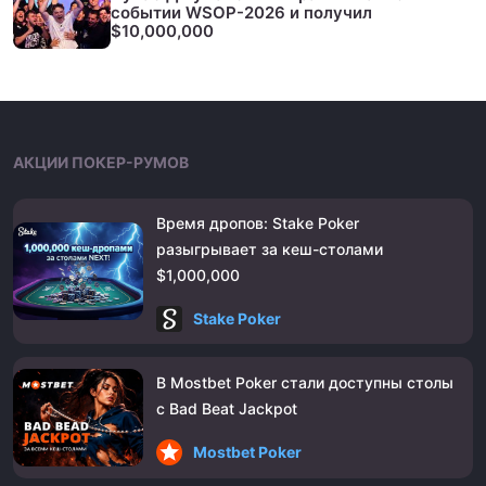
событии WSOP-2026 и получил
$10,000,000
АКЦИИ ПОКЕР-РУМОВ
Время дропов: Stake Poker
разыгрывает за кеш-столами
$1,000,000
Stake Poker
В Mostbet Poker стали доступны столы
с Bad Beat Jackpot
Mostbet Poker