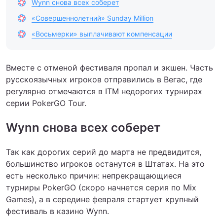
Wynn снова всех соберет
«Совершеннолетний» Sunday Million
«Восьмерки» выплачивают компенсации
Вместе с отменой фестиваля пропал и экшен. Часть
русскоязычных игроков отправились в Вегас, где
регулярно отмечаются в ITM недорогих турнирах
серии PokerGO Tour.
Wynn снова всех соберет
Так как дорогих серий до марта не предвидится,
большинство игроков останутся в Штатах. На это
есть несколько причин: непрекращающиеся
турниры PokerGO (скоро начнется серия по Mix
Games), а в середине февраля стартует крупный
фестиваль в казино Wynn.