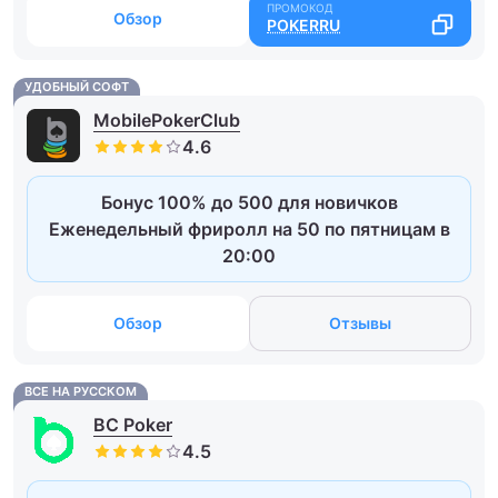
Обзор
POKERRU
УДОБНЫЙ СОФТ
MobilePokerClub
Бонус 100% до 500 для новичков
Еженедельный фриролл на 50 по пятницам в
20:00
Обзор
Отзывы
ВСЕ НА РУССКОМ
BC Poker