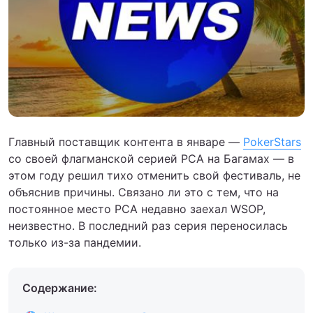
Главный поставщик контента в январе —
PokerStars
со своей флагманской серией PCA на Багамах — в
этом году решил тихо отменить свой фестиваль, не
объяснив причины. Связано ли это с тем, что на
постоянное место PCA недавно заехал WSOP,
неизвестно. В последний раз серия переносилась
только из-за пандемии.
Содержание: