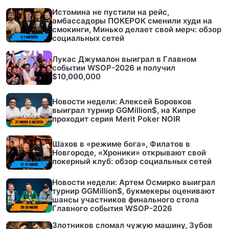
Истомина не пустили на рейс,
амбассадоры ПОКЕРОК сменили худи на
смокинги, Минько делает свой мерч: обзор
социальных сетей
Лукас Джумалон выиграл в Главном
событии WSOP-2026 и получил
$10,000,000
Новости недели: Алексей Боровков
выиграл турнир GGMillion$, на Кипре
проходит серия Merit Poker NOIR
Шахов в «режиме бога», Филатов в
Новгороде, «Хроники» открывают свой
покерный клуб: обзор социальных сетей
Новости недели: Артем Осмирко выиграл
турнир GGMillion$, букмекеры оценивают
шансы участников финального стола
Главного события WSOP-2026
Злотников сломал чужую машину, Зубов