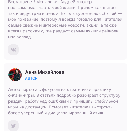
Всем привет! Меня зовут Андрей и покер —
неотъемлемая часть моей жизни. Причем как в игре,
так и индустрии в целом. Быть в курсе всех событий —
мое призвание, поэтому я всегда готовлю для читателей
самые свежие и интересные новости, акции, а также
всегда расскажу, где раздают самый лучший рейкбек
или релоад.
Анна Михайлова
АВТОР
Автор портала с фокусом на стратегию и практику
онлайн-игры. В статьях подробно разбирает структуру
раздач, работу над ошибками и принципы стабильной
игры на дистанции. Помогает читателям выстроить
более уверенный и дисциплинированный стиль.