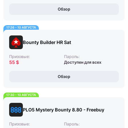
Обзор
17:26 - 10 АВГУСТА
Bounty Builder HR Sat
Призовые:
Пароль:
55 $
Доступен для всех
Обзор
17:30 - 10 АВГУСТА
PLO5 Mystery Bounty 8.80 - Freebuy
Призовые:
Пароль: