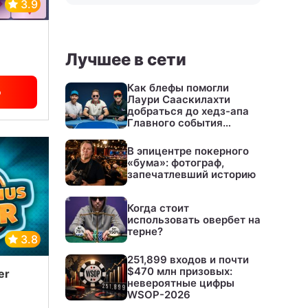
3.9
Лучшее в сети
Как блефы помогли
о
Лаури Сааскилахти
добраться до хедз-апа
Главного события
WSOP-2026? Разбор
эксперта
В эпицентре покерного
«бума»: фотограф,
запечатлевший историю
Когда стоит
использовать овербет на
терне?
3.8
251,899 входов и почти
$470 млн призовых:
er
невероятные цифры
WSOP-2026