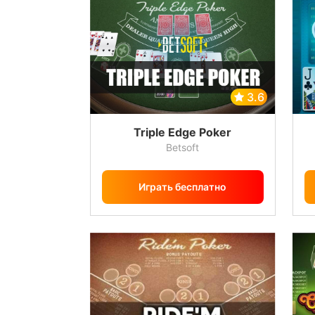
3.6
Triple Edge Poker
Betsoft
Играть бесплатно