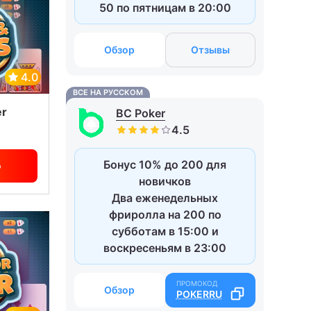
50 по пятницам в 20:00
Обзор
Отзывы
4.0
ВСЕ НА РУССКОМ
er
BC Poker
Бонус 10% до 200 для
о
новичков
Два еженедельных
фриролла на 200 по
субботам в 15:00 и
воскресеньям в 23:00
Обзор
POKERRU