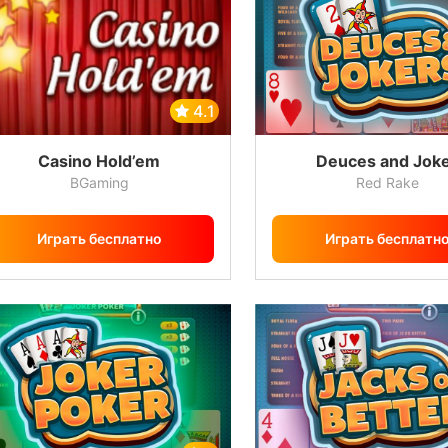
4.1
Casino Hold’em
Deuces and Jok
BGaming
Red Rake
Играть бесплатно
Играть бесплатн