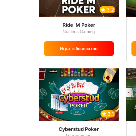
3.2
Ride ‘M Poker
Nucleus Gaming
Играть бесплатно
3.1
Cyberstud Poker
Microgaming