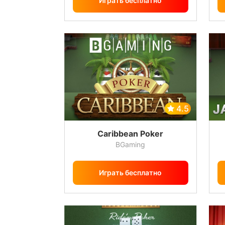
Играть бесплатно
4.5
Caribbean Poker
BGaming
Играть бесплатно