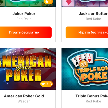
4
Joker Poker
Jacks or Better
Red Rake
Red Rake
Играть бесплатно
Играть бесплатн
3.8
American Poker Gold
Triple Bonus Pok
Wazdan
Red Rake