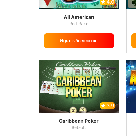
4.0
All American
Red Rake
Играть бесплатно
3.9
Caribbean Poker
Betsoft