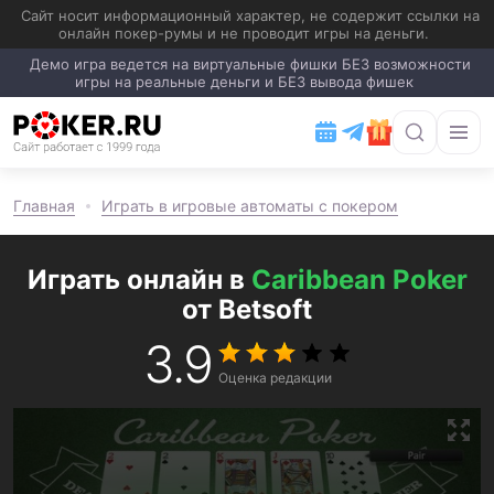
Главная
Играть в игровые автоматы с покером
Играть онлайн в
Caribbean Poker
от Betsoft
3.9
Оценка редакции