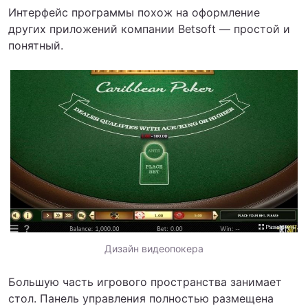
Интерфейс программы похож на оформление
других приложений компании Betsoft — простой и
понятный.
Дизайн видеопокера
Большую часть игрового пространства занимает
стол. Панель управления полностью размещена