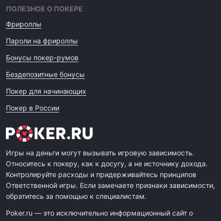
ПОЛЕЗНОЕ О ПОКЕРЕ
Фрироллы
Пароли на фрироллы
Бонусы покер-румов
Бездепозитные бонусы
Покер для начинающих
Покер в России
Игры на деньги могут вызывать игровую зависимость.
Относитесь к покеру, как к досугу, а не источнику дохода.
Контролируйте расходы и придерживайтесь принципов
Ответственной игры. Если замечаете признаки зависимости,
обратитесь за помощью к специалистам.
Poker.ru — это исключительно информационный сайт о