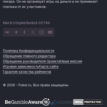
покере. Он не организует игры на деньги и не принимает
платежи от их участников.
МЫ В СОЦИАЛЬНЫХ СЕТЯХ
Политика Конфиденциальности
Обращение главного редактора
Обращение руководителя проекта
Наша миссия
Игровая зависимость
Карта сайта
Гарантия качества рейтингов
© 2026 - Poker.ru. Все права защищены