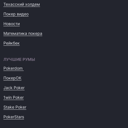
Техасский холдем
Покер видео
Новости
Математика покера
Рейкбек
ЛУЧШИЕ РУМЫ
Pokerdom
ПокерОК
Jack Poker
1win Poker
Stake Poker
PokerStars