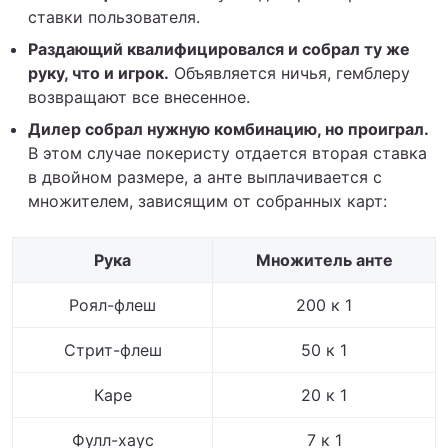
ставки пользователя.
Раздающий квалифицировался и собрал ту же
руку, что и игрок.
Объявляется ничья, гемблеру
возвращают все внесенное.
Дилер собрал нужную комбинацию, но проиграл.
В этом случае покеристу отдается вторая ставка
в двойном размере, а анте выплачивается с
множителем, зависящим от собранных карт:
Рука
Множитель анте
Роял-флеш
200 к 1
Стрит-флеш
50 к 1
Каре
20 к 1
Фулл-хаус
7 к 1