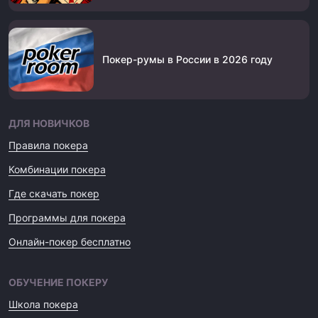
Покер-румы в России в 2026 году
ДЛЯ НОВИЧКОВ
Правила покера
Комбинации покера
Где скачать покер
Программы для покера
Онлайн-покер бесплатно
ОБУЧЕНИЕ ПОКЕРУ
Школа покера