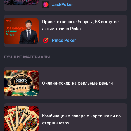
JackPoker
Приветственные бонусы, FS и другие
акции казино Pinko
Pinco Poker
ЛУЧШИЕ МАТЕРИАЛЫ
Онлайн-покер на реальные деньги
Комбинации в покере с картинками по
старшинству