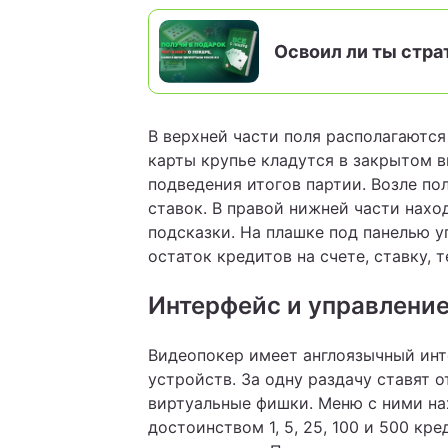
Освоил ли ты стра
В верхней части поля располагаются
карты крупье кладутся в закрытом в
подведения итогов партии. Возле п
ставок. В правой нижней части нахо
подсказки. На плашке под панелью 
остаток кредитов на счете, ставку, 
Интерфейс и управлени
Видеопокер имеет англоязычный инт
устройств. За одну раздачу ставят о
виртуальные фишки. Меню с ними на
достоинством 1, 5, 25, 100 и 500 к