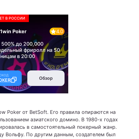
ЕТ В РОССИИ
1win Poker
4.0
 500% до 200,000
дельный фриролл на 50
тницам в 20:00
Обзор
OKER
w Poker от BetSoft. Его правила опираются на
льзованием азиатского домино. В 1980-х годах
ировалась в самостоятельный покерный жанр.
ду Вольфу. По другим данным, создателем был