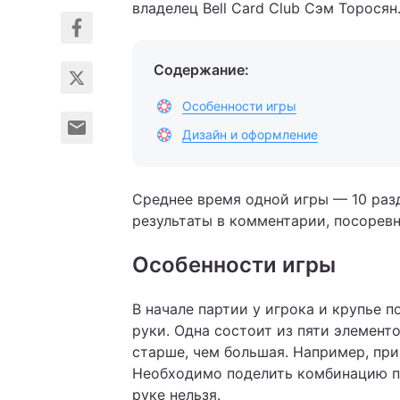
владелец Bell Card Club Сэм Торосян
Содержание:
Особенности игры
Дизайн и оформление
Среднее время одной игры — 10 раз
результаты в комментарии, посоревн
Особенности игры
В начале партии у игрока и крупье п
руки. Одна состоит из пяти элемент
старше, чем большая. Например, при
Необходимо поделить комбинацию по
руке нельзя.