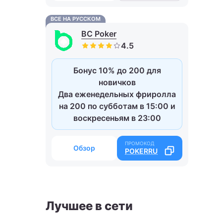
ВСЕ НА РУССКОМ
BC Poker
Бонус 10% до 200 для
новичков
Два еженедельных фриролла
на 200 по субботам в 15:00 и
воскресеньям в 23:00
Обзор
POKERRU
Лучшее в сети