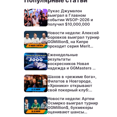
Популярные статьи
Лукас Джумалон
выиграл в Главном
событии WSOP-2026 и
получил $10,000,000
Новости недели: Алексей
Боровков выиграл турнир
GGMillion$, на Кипре
проходит серия Merit
Poker NOIR
Еженедельные
результаты
воскресников Новая
надежда и GGMasters —
на Poker.ru!
Шахов в «режиме бога»,
Филатов в Новгороде,
«Хроники» открывают
свой покерный клуб:
обзор социальных сетей
Новости недели: Артем
Осмирко выиграл турнир
GGMillion$, букмекеры
оценивают шансы
участников финального