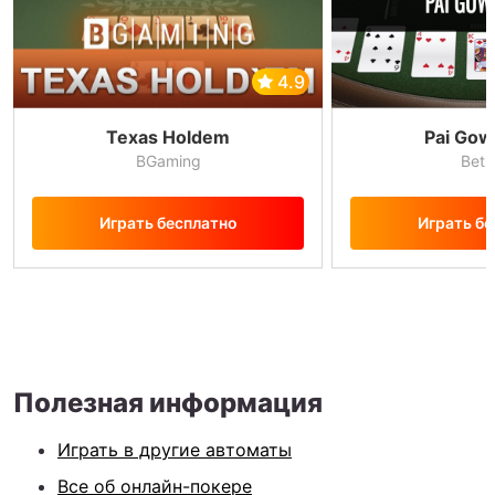
4.9
Texas Holdem
Pai Gow
BGaming
Bets
Играть бесплатно
Играть бе
Полезная информация
Играть в другие автоматы
Все об онлайн-покере