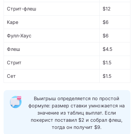
Стрит-флеш
$12
Каре
$6
Фулл-Хаус
$6
Флеш
$4.5
Стрит
$1.5
Сет
$1.5
Выигрыш определяется по простой
формуле: размер ставки умножается на
значение из таблиц выплат. Если
покерист поставил $2 и собрал флеш,
тогда он получит $9.