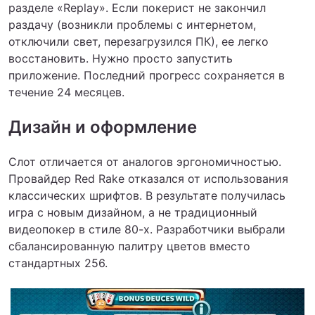
разделе «Replay». Если покерист не закончил
раздачу (возникли проблемы с интернетом,
отключили свет, перезагрузился ПК), ее легко
восстановить. Нужно просто запустить
приложение. Последний прогресс сохраняется в
течение 24 месяцев.
Дизайн и оформление
Слот отличается от аналогов эргономичностью.
Провайдер Red Rake отказался от использования
классических шрифтов. В результате получилась
игра с новым дизайном, а не традиционный
видеопокер в стиле 80-х. Разработчики выбрали
сбалансированную палитру цветов вместо
стандартных 256.