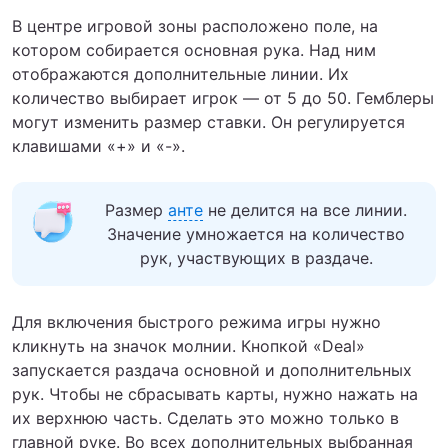
В центре игровой зоны расположено поле, на
котором собирается основная рука. Над ним
отображаются дополнительные линии. Их
количество выбирает игрок — от 5 до 50. Гемблеры
могут изменить размер ставки. Он регулируется
клавишами «+» и «-».
Размер
анте
не делится на все линии.
Значение умножается на количество
рук, участвующих в раздаче.
Для включения быстрого режима игры нужно
кликнуть на значок молнии. Кнопкой «Deal»
запускается раздача основной и дополнительных
рук. Чтобы не сбрасывать карты, нужно нажать на
их верхнюю часть. Сделать это можно только в
главной руке. Во всех дополнительных выбранная