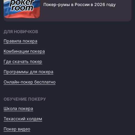
Покер-румы в России в 2026 году
ДЛЯ НОВИЧКОВ
Правила покера
Комбинации покера
Где скачать покер
Программы для покера
Онлайн-покер бесплатно
ОБУЧЕНИЕ ПОКЕРУ
Школа покера
Техасский холдем
Покер видео