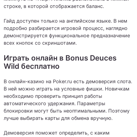
строке, в которой отображается баланс.
Гайд доступен только на английском языке. В нем
подробно разбирается игровой процесс, наглядно
демонстрируется функциональное предназначение
всех кнопок со скриншотами.
Играть онлайн в Bonus Deuces
Wild бесплатно
В онлайн-казино на Poker.ru есть демоверсия слота.
В ней можно играть на условные фишки. Новичкам
необходимо проверить принцип работы
автоматического удержания. Параметры
блокировки могут быть неоптимальными. Поэтому
лучше выбирать карты для обмена вручную.
Демоверсия поможет определить, с каким