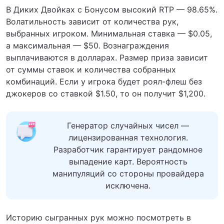
В Диких Двойках с Бонусом высокий RTP — 98.65%.
Волатильность зависит от количества рук,
выбранных игроком. Минимальная ставка — $0.05,
а максимальная — $50. Вознаграждения
выплачиваются в долларах. Размер приза зависит
от суммы ставок и количества собранных
комбинаций. Если у игрока будет роял-флеш без
джокеров со ставкой $1.50, то он получит $1,200.
Генератор случайных чисел —
лицензированная технология.
Разработчик гарантирует рандомное
выпадение карт. Вероятность
манипуляций со стороны провайдера
исключена.
Историю сыгранных рук можно посмотреть в