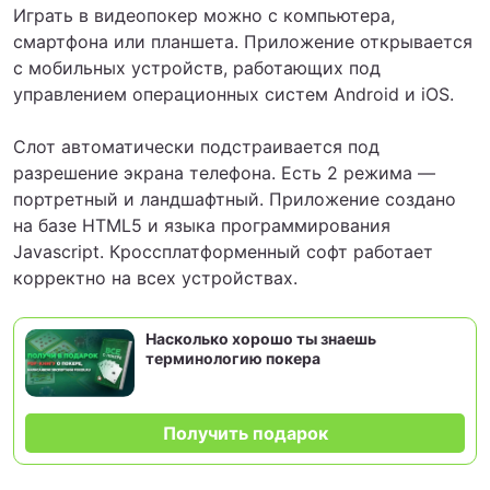
Играть в видеопокер можно с компьютера,
смартфона или планшета. Приложение открывается
с мобильных устройств, работающих под
управлением операционных систем Android и iOS.
Слот автоматически подстраивается под
разрешение экрана телефона. Есть 2 режима —
портретный и ландшафтный. Приложение создано
на базе HTML5 и языка программирования
Javascript. Кроссплатформенный софт работает
корректно на всех устройствах.
Насколько хорошо ты знаешь
терминологию покера
Получить подарок