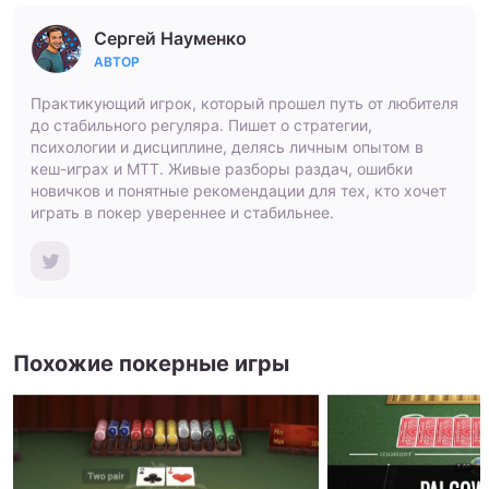
Сергей Науменко
АВТОР
Практикующий игрок, который прошел путь от любителя
до стабильного регуляра. Пишет о стратегии,
психологии и дисциплине, делясь личным опытом в
кеш-играх и МТТ. Живые разборы раздач, ошибки
новичков и понятные рекомендации для тех, кто хочет
играть в покер увереннее и стабильнее.
Похожие покерные игры