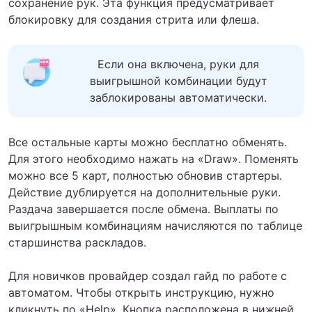
сохранение рук. Эта функция предусматривает
блокировку для создания стрита или флеша.
Если она включена, руки для
выигрышной комбинации будут
заблокированы автоматически.
Все остальные карты можно бесплатно обменять.
Для этого необходимо нажать на «Draw». Поменять
можно все 5 карт, полностью обновив стартеры.
Действие дублируется на дополнительные руки.
Раздача завершается после обмена. Выплаты по
выигрышным комбинациям начисляются по таблице
старшинства раскладов.
Для новичков провайдер создал гайд по работе с
автоматом. Чтобы открыть инструкцию, нужно
кликнуть по «Help». Кнопка расположена в нижней