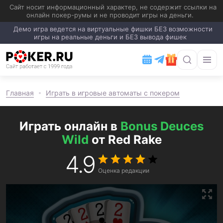
Главная
Играть в игровые автоматы с покером
Играть онлайн в
Bonus Deuces
Wild
от Red Rake
4.9
Оценка редакции