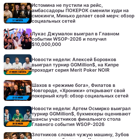
Истомина не пустили на рейс,
амбассадоры ПОКЕРОК сменили худи на
смокинги, Минько делает свой мерч: обзор
социальных сетей
Лукас Джумалон выиграл в Главном
событии WSOP-2026 и получил
$10,000,000
Новости недели: Алексей Боровков
выиграл турнир GGMillion$, на Кипре
проходит серия Merit Poker NOIR
Шахов в «режиме бога», Филатов в
Новгороде, «Хроники» открывают свой
покерный клуб: обзор социальных сетей
Новости недели: Артем Осмирко выиграл
турнир GGMillion$, букмекеры оценивают
шансы участников финального стола
Главного события WSOP-2026
Злотников сломал чужую машину, Зубов