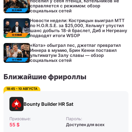
поселил у себя птенца, Котельников не
справляется с режимом: обзор
социальных сетей
Новости недели: Кострицын выиграл МТТ
по H.O.R.S.E. за $25,000, Хельмут упустил
шанс добыть 18-й браслет, Диб и Негреану
подводят итоги WSOP
«Кота» обыграл пес, джетлаг превратил
Иннера в мумию, Брин Кенни поставил
ультиматум Залу славы — обзор
социальных сетей
Ближайшие фрироллы
18:45 - 10 АВГУСТА
Bounty Builder HR Sat
Призовые:
Пароль:
55 $
Доступен для всех