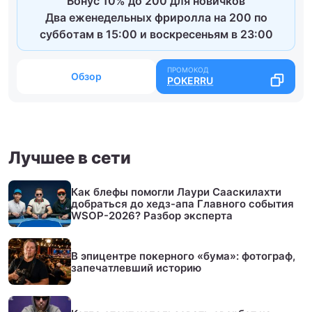
Бонус 10% до 200 для новичков
Два еженедельных фриролла на 200 по
субботам в 15:00 и воскресеньям в 23:00
Обзор
POKERRU
Лучшее в сети
Как блефы помогли Лаури Сааскилахти
добраться до хедз-апа Главного события
WSOP-2026? Разбор эксперта
В эпицентре покерного «бума»: фотограф,
запечатлевший историю