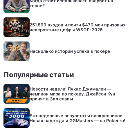
Когда стоит использовать овербет на
терне?
251,899 входов и почти $470 млн призовых:
невероятные цифры WSOP-2026
Несколько историй успеха в покере
Популярные статьи
Новости недели: Лукас Джумалон —
чемпион мира по покеру, Джейсон Кун
принят в Зал славы
Еженедельные результаты воскресников
Новая надежда и GGMasters — на Poker.ru!