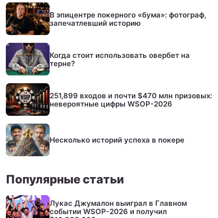
В эпицентре покерного «бума»: фотограф,
запечатлевший историю
Когда стоит использовать овербет на
терне?
251,899 входов и почти $470 млн призовых:
невероятные цифры WSOP-2026
Несколько историй успеха в покере
Популярные статьи
Лукас Джумалон выиграл в Главном
событии WSOP-2026 и получил