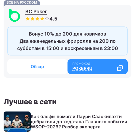
ВСЕ НА РУССКОМ
BC Poker
Бонус 10% до 200 для новичков
Два еженедельных фриролла на 200 по
субботам в 15:00 и воскресеньям в 23:00
Обзор
POKERRU
Лучшее в сети
Как блефы помогли Лаури Сааскилахти
добраться до хедз-апа Главного события
WSOP-2026? Разбор эксперта