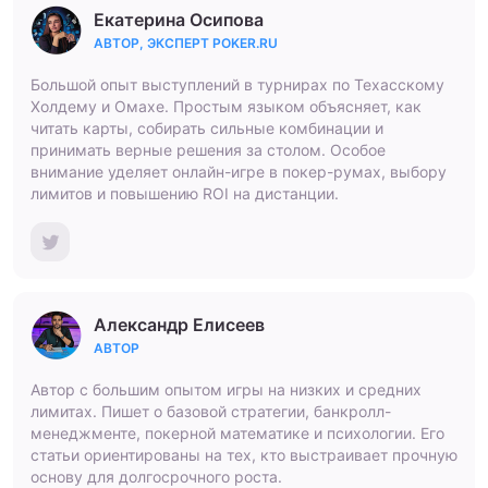
Екатерина Осипова
АВТОР, ЭКСПЕРТ POKER.RU
Большой опыт выступлений в турнирах по Техасскому
Холдему и Омахе. Простым языком объясняет, как
читать карты, собирать сильные комбинации и
принимать верные решения за столом. Особое
внимание уделяет онлайн-игре в покер-румах, выбору
лимитов и повышению ROI на дистанции.
Александр Елисеев
АВТОР
Автор с большим опытом игры на низких и средних
лимитах. Пишет о базовой стратегии, банкролл-
менеджменте, покерной математике и психологии. Его
статьи ориентированы на тех, кто выстраивает прочную
основу для долгосрочного роста.