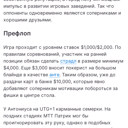
импульс в развитии игровых заведений. Так что
оппоненты одновременно являются соперниками и
хорошими друзьями.
Префлоп
Игра проходит с уровнем ставок $1,000/$2,000. По
правилам соревнований, участник на ранней
позиции обязан сделать
страдл
в размере минимум
$4,000. Еще $3,000 вносит покерист на большом
блайнде в качестве
анте
. Таким образом, уже до
раздачи карт в банке $10,000, которые явно
добавляют соперникам мотивации побороться за
фишки в центре стола.
У Антониуса на UTG+1 карманные семерки. На
поздних стадиях МТТ Патрик мог бы
проигнорировать эту руку, однако в подобных