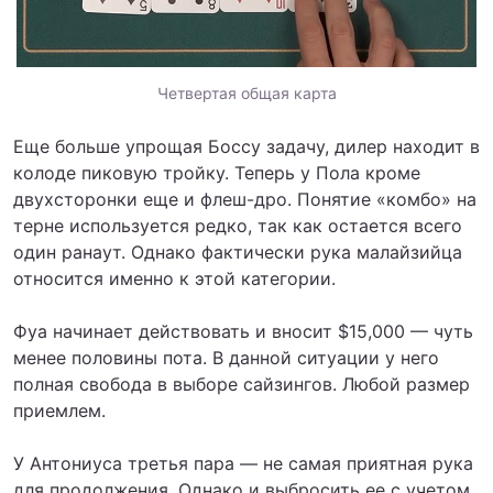
Четвертая общая карта
Еще больше упрощая Боссу задачу, дилер находит в
колоде пиковую тройку. Теперь у Пола кроме
двухсторонки еще и флеш-дро. Понятие «комбо» на
терне используется редко, так как остается всего
один ранаут. Однако фактически рука малайзийца
относится именно к этой категории.
Фуа начинает действовать и вносит $15,000 — чуть
менее половины пота. В данной ситуации у него
полная свобода в выборе сайзингов. Любой размер
приемлем.
У Антониуса третья пара — не самая приятная рука
для продолжения. Однако и выбросить ее с учетом