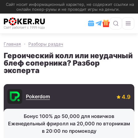
Главная
Разборы раздач
Героический колл или неудачный
блеф соперника? Разбор
эксперта
Pokerdom
Бонус 100% до 50,000 для новичков
Еженедельный фриролл на 20,000 по вторникам
в 20:00 по промокоду