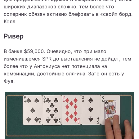
широких диапазонов сложно, тем более что
соперник обязан активно блефовать в «свой» борд.
Колл.
Ривер
В банке $59,000. Очевидно, что при мало
изменившемся SPR до выставления не дойдет, тем
более что у Антониуса нет потенциала на
комбинации, достойные олл-ина. Зато он есть у
Фуа.