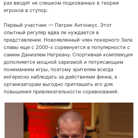
раз вводят не слишком подкованных в теории
игроков в ступор.
Первый участник — Патрик Антониус. Этот
опытный регуляр едва ли нуждается в
представлении. Новоявленный член покерного Зала
славы еще с 2000-х соревнуется в популярности с
самим Даниэлем Негреану. Спортивная комплекция
дополняется мощной харизмой и потрясающим
пониманием игры, поэтому зрителям всегда
интересно наблюдать за действиями финна, а
организаторам выгодно приглашать его для
повышения привлекательности соревнований.