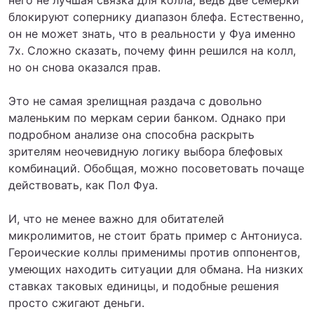
него не лучшая связка для колла, ведь две семерки
блокируют сопернику диапазон блефа. Естественно,
он не может знать, что в реальности у Фуа именно
7x. Сложно сказать, почему финн решился на колл,
но он снова оказался прав.
Это не самая зрелищная раздача с довольно
маленьким по меркам серии банком. Однако при
подробном анализе она способна раскрыть
зрителям неочевидную логику выбора блефовых
комбинаций. Обобщая, можно посоветовать почаще
действовать, как Пол Фуа.
И, что не менее важно для обитателей
микролимитов, не стоит брать пример с Антониуса.
Героические коллы применимы против оппонентов,
умеющих находить ситуации для обмана. На низких
ставках таковых единицы, и подобные решения
просто сжигают деньги.