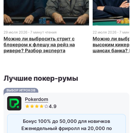
29 июля 2026
7 минут чтения
22 июля 2026
7 минут
Можно ли выбросить стрит с
Можно ли выбро
блокером к флешу на рейз на
высоким кикеро
ривере? Разбор эксперта
шансах банка? Р
Лучшие покер-румы
ВЫБОР ИГРОКОВ
Pokerdom
Бонус 100% до 50,000 для новичков
Еженедельный фриролл на 20,000 по