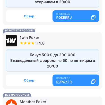
вторникам в 20:00
Обзор
POKERRU
РАБОТАЕТ В РОССИИ
1win Poker
Бонус 500% до 200,000
Еженедельный фриролл на 50 по пятницам в
20:00
Обзор
RUPOKER
ВСЕ НА РУССКОМ
Mostbet Poker