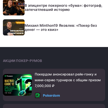
В эпицентре покерного «бума»: фотограф,
запечатлевший историю
Михаил Minthon19 Яковлев: «Покер без
денег — это квиз»
АКЦИИ ПОКЕР-РУМОВ
Покердом анонсировал рейк-гонку и
мини-серию турниров с общим призом
7,000,000 ₽
Pokerdom