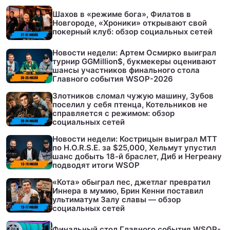
Шахов в «режиме бога», Филатов в
Новгороде, «Хроники» открывают свой
покерный клуб: обзор социальных сетей
Новости недели: Артем Осмирко выиграл
турнир GGMillion$, букмекеры оценивают
шансы участников финального стола
Главного события WSOP-2026
Злотников сломал чужую машину, Зубов
поселил у себя птенца, Котельников не
справляется с режимом: обзор
социальных сетей
Новости недели: Кострицын выиграл МТТ
по H.O.R.S.E. за $25,000, Хельмут упустил
шанс добыть 18-й браслет, Диб и Негреану
подводят итоги WSOP
«Кота» обыграл пес, джетлаг превратил
Иннера в мумию, Брин Кенни поставил
ультиматум Залу славы — обзор
социальных сетей
Финальный стол Главного события WSOP-