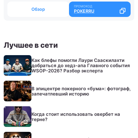
Обзор
POKERRU
Лучшее в сети
Как блефы помогли Лаури Сааскилахти
добраться до хедз-апа Главного события
WSOP-2026? Разбор эксперта
В эпицентре покерного «бума»: фотограф,
запечатлевший историю
Когда стоит использовать овербет на
терне?