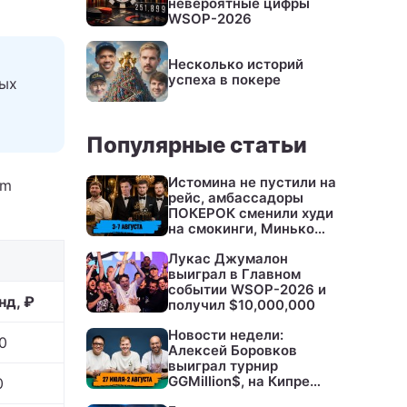
невероятные цифры
WSOP-2026
Несколько историй
успеха в покере
вых
Популярные статьи
Истомина не пустили на
um
рейс, амбассадоры
ПОКЕРОК сменили худи
на смокинги, Минько
делает свой мерч: обзор
Лукас Джумалон
социальных сетей
выиграл в Главном
событии WSOP-2026 и
нд, ₽
получил $10,000,000
Новости недели:
0
Алексей Боровков
выиграл турнир
GGMillion$, на Кипре
0
проходит серия Merit