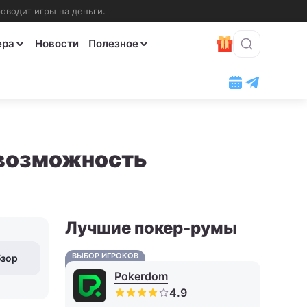
ера
Новости
Полезное
 возможность
Лучшие покер-румы
ВЫБОР ИГРОКОВ
зор
Pokerdom