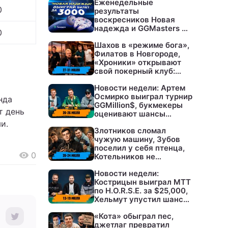
Еженедельные
Poker NOIR
0
результаты
воскресников Новая
надежда и GGMasters —
0
на Poker.ru!
Шахов в «режиме бога»,
Филатов в Новгороде,
«Хроники» открывают
свой покерный клуб:
обзор социальных сетей
Новости недели: Артем
Осмирко выиграл турнир
нда
GGMillion$, букмекеры
т день
оценивают шансы
участников финального
и.
Злотников сломал
стола Главного события
чужую машину, Зубов
WSOP-2026
поселил у себя птенца,
0
Котельников не
справляется с режимом:
Новости недели:
обзор социальных сетей
Кострицын выиграл МТТ
по H.O.R.S.E. за $25,000,
Хельмут упустил шанс
добыть 18-й браслет,
«Кота» обыграл пес,
Диб и Негреану
джетлаг превратил
подводят итоги WSOP