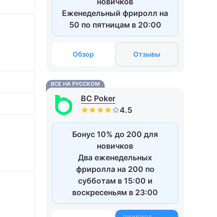
новичков
Еженедельный фриролл на
50 по пятницам в 20:00
Обзор
Отзывы
ВСЕ НА РУССКОМ
BC Poker
Бонус 10% до 200 для
новичков
Два еженедельных
фриролла на 200 по
субботам в 15:00 и
воскресеньям в 23:00