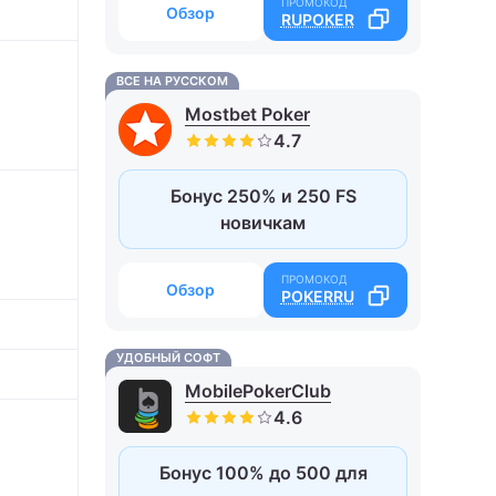
Обзор
RUPOKER
ВСЕ НА РУССКОМ
Mostbet Poker
Бонус 250% и 250 FS
новичкам
Обзор
POKERRU
УДОБНЫЙ СОФТ
MobilePokerClub
Бонус 100% до 500 для