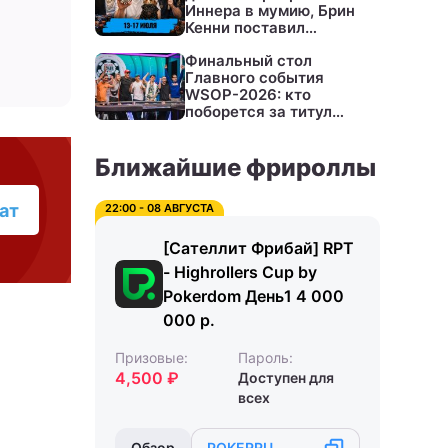
Иннера в мумию, Брин
Кенни поставил
ультиматум Залу славы
Финальный стол
— обзор социальных
Главного события
сетей
WSOP-2026: кто
поборется за титул
чемпиона мира по
покеру?
Ближайшие фрироллы
ат
22:00 - 08 АВГУСТА
[Сателлит Фрибай] RPT
- Highrollers Cup by
Pokerdom День1 4 000
000 р.
Призовые:
Пароль:
4,500 ₽
Доступен для
всех
Обзор
POKERRU