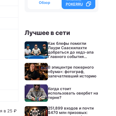
Обзор
POKERRU
Лучшее в сети
Как блефы помогли
Лаури Сааскилахти
добраться до хедз-апа
Главного события
WSOP-2026? Разбор
эксперта
В эпицентре покерного
«бума»: фотограф,
запечатлевший историю
Когда стоит
использовать овербет на
терне?
251,899 входов и почти
я в 25 ₽
$470 млн призовых: