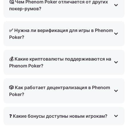
🤔 Чем Phenom Poker отличается от других
покер-румов?
✅ Нужна ли верификация для игры в Phenom
Poker?
💰 Какие криптовалюты поддерживаются на
Phenom Poker?
🎲 Как работает децентрализация в Phenom
Poker?
❓ Какие бонусы доступны новым игрокам?