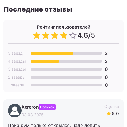
Последние отзывы
Рейтинг пользователей
3
5 звезд
2
4 звезды
0
3 звезды
0
2 звезды
0
1 звезда
Xereron
Оценка
Новичок
03.08.2025
Пока рум только открылся, надо ловить