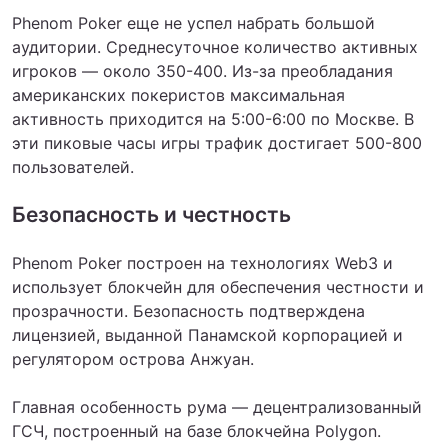
Phenom Poker еще не успел набрать большой
аудитории. Среднесуточное количество активных
игроков — около 350-400. Из-за преобладания
американских покеристов максимальная
активность приходится на 5:00-6:00 по Москве. В
эти пиковые часы игры трафик достигает 500-800
пользователей.
Безопасность и честность
Phenom Poker построен на технологиях Web3 и
использует блокчейн для обеспечения честности и
прозрачности. Безопасность подтверждена
лицензией, выданной Панамской корпорацией и
регулятором острова Анжуан.
Главная особенность рума — децентрализованный
ГСЧ, построенный на базе блокчейна Polygon.