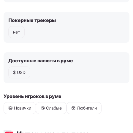
Покерные трекеры
нет
Доступные валюты в руме
$ USD
Уровень игроков в руме
😺 Новички
🤥 Слабые
😳 Любители