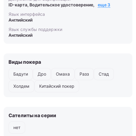
ID-карта
Водительское удостоверение
еще 3
Язык интерфейса
Английский
Язык службы поддержки
Английский
Виды покера
Бадуги
Дро
Омаха
Разз
Стад
Холдем
Китайский покер
Сателиты на серии
нет