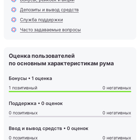
Депозиты и вывод средств
Служба поддержки
Часто задаваемые вопросы
Оценка пользователей
по основным характеристикам рума
Бонусы •
1
оценка
1
позитивный
0
негативных
Поддержка •
0
оценок
0
позитивных
0
негативных
Ввод и вывод средств •
0
оценок
0
позитивных
0
негативных