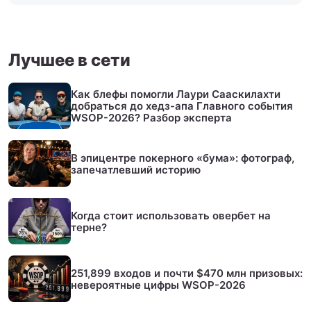
Лучшее в сети
Как блефы помогли Лаури Сааскилахти
добраться до хедз-апа Главного события
WSOP-2026? Разбор эксперта
В эпицентре покерного «бума»: фотограф,
запечатлевший историю
Когда стоит использовать овербет на
терне?
251,899 входов и почти $470 млн призовых:
невероятные цифры WSOP-2026