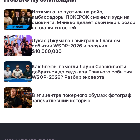
Истомина не пустили на рейс,
амбассадоры ПОКЕРОК сменили худи на
смокинги, Минько делает свой мерч: обзор
социальных сетей
Лукас Джумалон выиграл в Главном
событии WSOP-2026 и получил
$10,000,000
Как блефы помогли Лаури Сааскилахти
добраться до хедз-апа Главного события
WSOP-2026? Разбор эксперта
В эпицентре покерного «бума»: фотограф,
запечатлевший историю