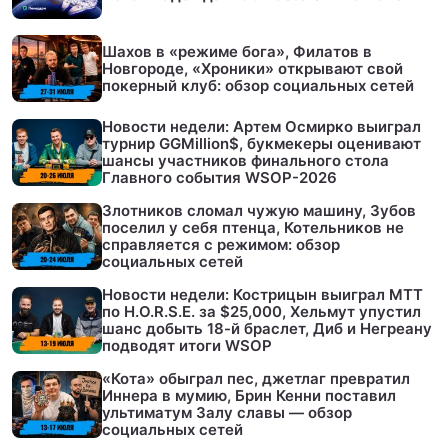
Шахов в «режиме бога», Филатов в
Новгороде, «Хроники» открывают свой
покерный клуб: обзор социальных сетей
Новости недели: Артем Осмирко выиграл
турнир GGMillion$, букмекеры оценивают
шансы участников финального стола
Главного события WSOP-2026
Злотников сломал чужую машину, Зубов
поселил у себя птенца, Котельников не
справляется с режимом: обзор
социальных сетей
Новости недели: Кострицын выиграл МТТ
по H.O.R.S.E. за $25,000, Хельмут упустил
шанс добыть 18-й браслет, Диб и Негреану
подводят итоги WSOP
«Кота» обыграл пес, джетлаг превратил
Иннера в мумию, Брин Кенни поставил
ультиматум Залу славы — обзор
социальных сетей