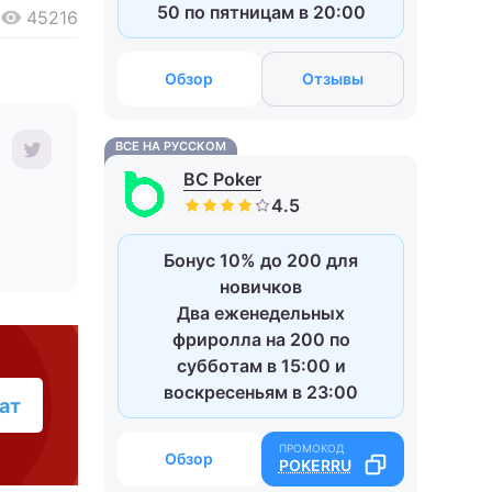
50 по пятницам в 20:00
45216
Обзор
Отзывы
ВСЕ НА РУССКОМ
BC Poker
Бонус 10% до 200 для
новичков
Два еженедельных
фриролла на 200 по
субботам в 15:00 и
воскресеньям в 23:00
ат
Обзор
POKERRU