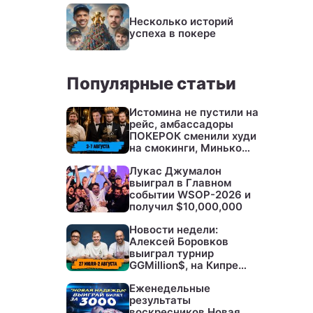
Несколько историй
успеха в покере
Популярные статьи
Истомина не пустили на
рейс, амбассадоры
ПОКЕРОК сменили худи
на смокинги, Минько
делает свой мерч: обзор
Лукас Джумалон
социальных сетей
выиграл в Главном
событии WSOP-2026 и
получил $10,000,000
Новости недели:
Алексей Боровков
выиграл турнир
GGMillion$, на Кипре
проходит серия Merit
Еженедельные
Poker NOIR
результаты
воскресников Новая