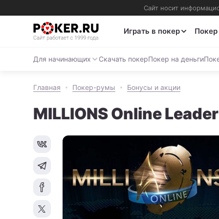
Играть в покер
Покер
Для начинающих
Скачать покер
Покер на деньги
Пок
Главная
Покер-румы
Бонусы и акции
MILLIONS Online Leader