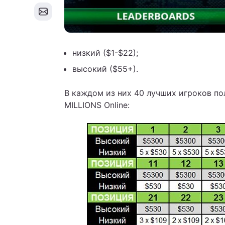
низкий ($1-$22);
высокий ($55+).
В каждом из них 40 лучших игроков по
MILLIONS Online: