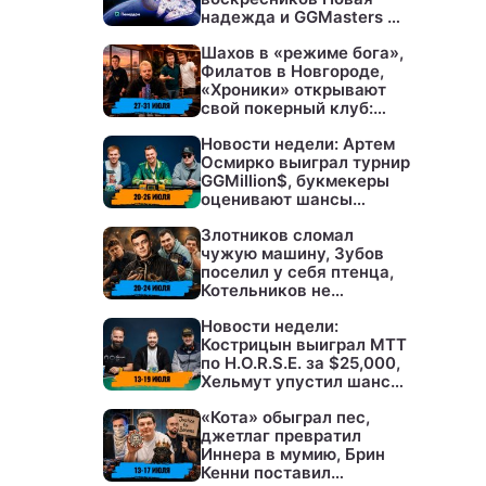
надежда и GGMasters —
на Poker.ru!
Шахов в «режиме бога»,
Филатов в Новгороде,
«Хроники» открывают
свой покерный клуб:
обзор социальных сетей
Новости недели: Артем
Осмирко выиграл турнир
GGMillion$, букмекеры
оценивают шансы
участников финального
Злотников сломал
стола Главного события
чужую машину, Зубов
WSOP-2026
поселил у себя птенца,
Котельников не
справляется с режимом:
Новости недели:
обзор социальных сетей
Кострицын выиграл МТТ
по H.O.R.S.E. за $25,000,
Хельмут упустил шанс
добыть 18-й браслет,
«Кота» обыграл пес,
Диб и Негреану
джетлаг превратил
подводят итоги WSOP
Иннера в мумию, Брин
Кенни поставил