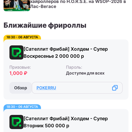
хайроллеров по H.O.R.S.E. на WSOP-2026 в
Лас-Вегасе
Ближайшие фрироллы
18:30 - 06 АВГУСТА
[Сателлит Фрибай] Холдем - Супер
Воскресенье 2 000 000 р
Призовые:
Пароль:
1,000 ₽
Доступен для всех
Обзор
POKERRU
18:30 - 06 АВГУСТА
[Сателлит Фрибай] Холдем - Супер
Вторник 500 000 р