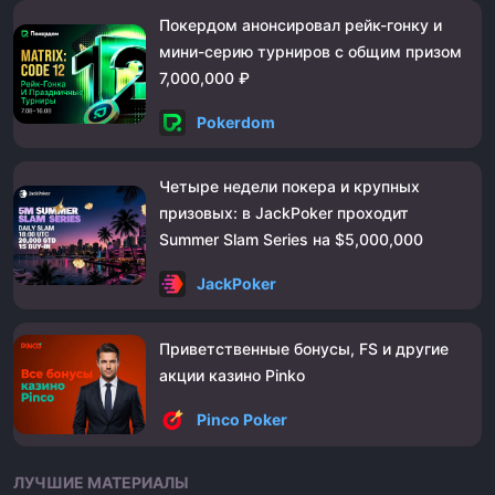
Покердом анонсировал рейк-гонку и
мини-серию турниров с общим призом
7,000,000 ₽
Pokerdom
Четыре недели покера и крупных
призовых: в JackPoker проходит
Summer Slam Series на $5,000,000
JackPoker
Приветственные бонусы, FS и другие
акции казино Pinko
Pinco Poker
ЛУЧШИЕ МАТЕРИАЛЫ