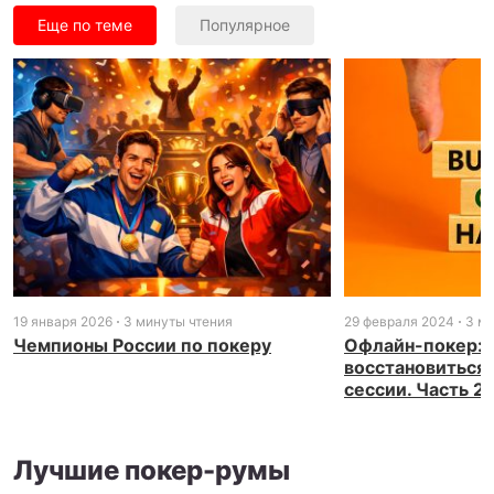
Еще по теме
Популярное
19 января 2026
3 минуты чтения
29 февраля 2024
3 м
Чемпионы России по покеру
Офлайн-покер: 
восстановиться
сессии. Часть 2
Лучшие покер-румы