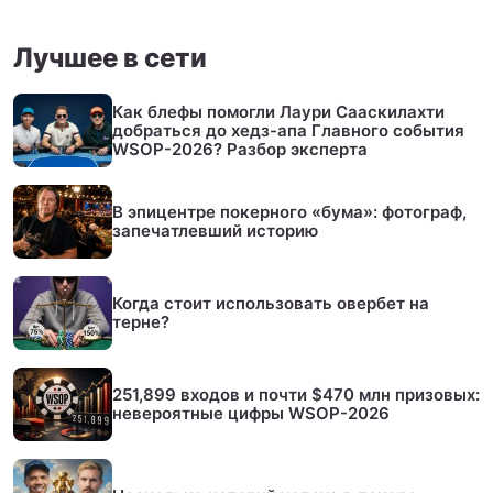
Лучшее в сети
Как блефы помогли Лаури Сааскилахти
добраться до хедз-апа Главного события
WSOP-2026? Разбор эксперта
В эпицентре покерного «бума»: фотограф,
запечатлевший историю
Когда стоит использовать овербет на
терне?
251,899 входов и почти $470 млн призовых:
невероятные цифры WSOP-2026