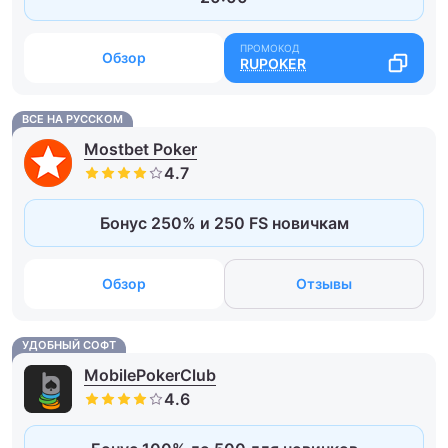
Обзор
RUPOKER
ВСЕ НА РУССКОМ
Mostbet Poker
Бонус 250% и 250 FS новичкам
Обзор
Отзывы
УДОБНЫЙ СОФТ
MobilePokerClub