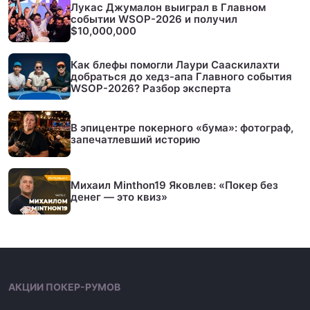
Лукас Джумалон выиграл в Главном
событии WSOP-2026 и получил
$10,000,000
Как блефы помогли Лаури Сааскилахти
добраться до хедз-апа Главного события
WSOP-2026? Разбор эксперта
В эпицентре покерного «бума»: фотограф,
запечатлевший историю
Михаил Minthon19 Яковлев: «Покер без
денег — это квиз»
АКЦИИ ПОКЕР-РУМОВ