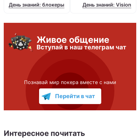
День знаний: блокеры
День знаний: Vision
Живое общение
Вступай в наш телеграм чат
Познавай мир покера вместе с нами
Перейти в чат
Интересное почитать