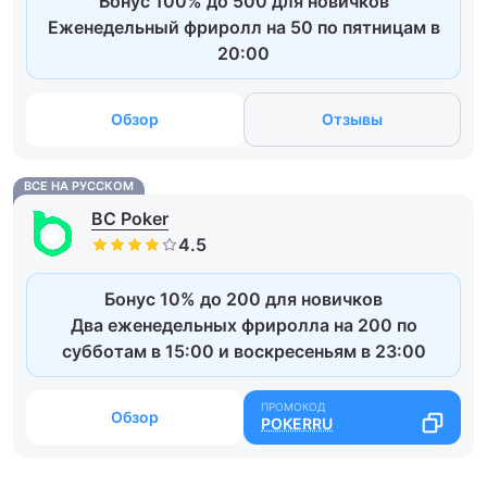
Бонус 100% до 500 для новичков
Еженедельный фриролл на 50 по пятницам в
20:00
Обзор
Отзывы
ВСЕ НА РУССКОМ
BC Poker
Бонус 10% до 200 для новичков
Два еженедельных фриролла на 200 по
субботам в 15:00 и воскресеньям в 23:00
Обзор
POKERRU