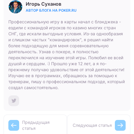
Игорь Суханов
АВТОР БЛОГА НА POKER.RU
Профессиональную игру в карты начал с блэкджека -
ездили с командой игроков по казино многих стран
СНГ, где искали выгодные условия. Из-за однообразия
и слишком частых "командировок", я решил найти
более подходящую для меня соревновательную
деятельность. Узнав о покере, я полностью
переключился на изучение этой игры. Полюбил ее всей
душой и сердцем. :) Прошло уже 12 лет, а я по-
прежнему получаю удовольствие от этой деятельности!
Изучаю ее в программах, обращаюсь за помощью к
тренерам, пишу о профессиональном подходе, который
создал самостоятельно.
Предыдущая
Следующая статья
статья