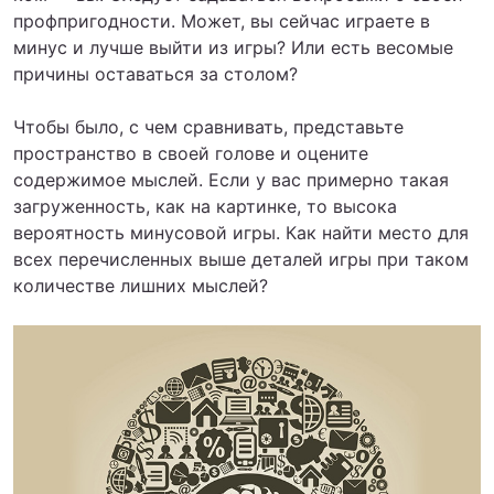
профпригодности. Может, вы сейчас играете в
минус и лучше выйти из игры? Или есть весомые
причины оставаться за столом?
Чтобы было, с чем сравнивать, представьте
пространство в своей голове и оцените
содержимое мыслей. Если у вас примерно такая
загруженность, как на картинке, то высока
вероятность минусовой игры. Как найти место для
всех перечисленных выше деталей игры при таком
количестве лишних мыслей?