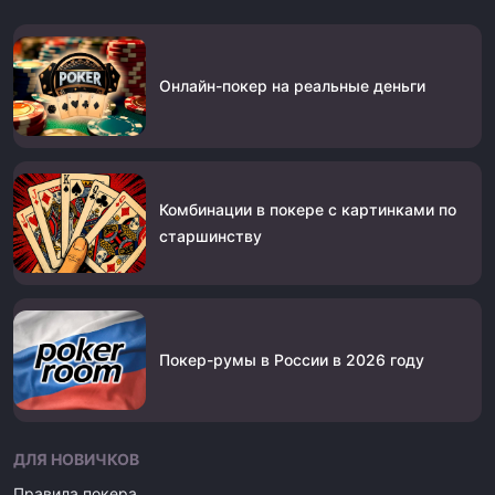
Онлайн-покер на реальные деньги
Комбинации в покере с картинками по
старшинству
Покер-румы в России в 2026 году
ДЛЯ НОВИЧКОВ
Правила покера