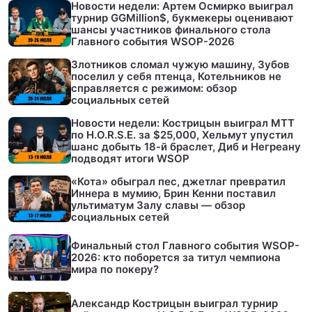
Новости недели: Артем Осмирко выиграл
турнир GGMillion$, букмекеры оценивают
шансы участников финального стола
Главного события WSOP-2026
Злотников сломал чужую машину, Зубов
поселил у себя птенца, Котельников не
справляется с режимом: обзор
социальных сетей
Новости недели: Кострицын выиграл МТТ
по H.O.R.S.E. за $25,000, Хельмут упустил
шанс добыть 18-й браслет, Диб и Негреану
подводят итоги WSOP
«Кота» обыграл пес, джетлаг превратил
Иннера в мумию, Брин Кенни поставил
ультиматум Залу славы — обзор
социальных сетей
Финальный стол Главного события WSOP-
2026: кто поборется за титул чемпиона
мира по покеру?
Александр Кострицын выиграл турнир