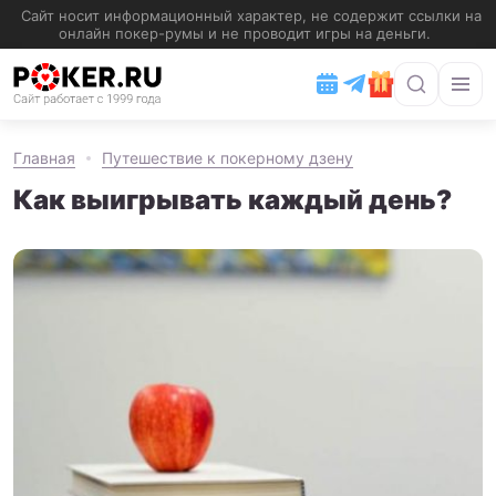
Главная
Путешествие к покерному дзену
Как выигрывать каждый день?