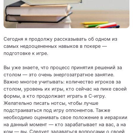
Сегодня я продолжу рассказывать об одном из
самых недооцененных навыков в покере —
подготовке к игре.
Вы уже знаете, что процесс принятия решений за
столом — это очень энергозатратное занятие.
Важно многое учитывать: количество игроков за
столом, уровень их игры, кто сейчас на пике своей
формы, а кто продолжает играть в С-игру.
Желательно писать нотсы, чтобы лучше
подстраиваться под игру оппонентов. Также
необходимо оценивать свое положение в иерархии
на данный момент — кто зарабатывает на вас, а на
ком — вы. Следует задаваться вопросами о своей