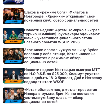
Шахов в «режиме бога», Филатов в
Новгороде, «Хроники» открывают свой
покерный клуб: обзор социальных сетей
Новости недели: Артем Осмирко выиграл
турнир GGMillion$, букмекеры оценивают
шансы участников финального стола
Главного события WSOP-2026
Злотников сломал чужую машину, Зубов
поселил у себя птенца, Котельников не
справляется с режимом: обзор
социальных сетей
Новости недели: Кострицын выиграл МТТ
по H.O.R.S.E. за $25,000, Хельмут упустил
шанс добыть 18-й браслет, Диб и Негреану
подводят итоги WSOP
«Кота» обыграл пес, джетлаг превратил
Иннера в мумию, Брин Кенни поставил
ультиматум Залу славы — обзор
социальных сетей