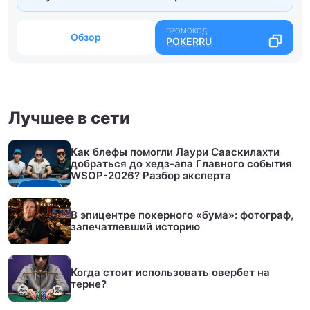
Обзор
POKERRU
Лучшее в сети
Как блефы помогли Лаури Сааскилахти
добраться до хедз-апа Главного события
WSOP-2026? Разбор эксперта
В эпицентре покерного «бума»: фотограф,
запечатлевший историю
Когда стоит использовать овербет на
терне?