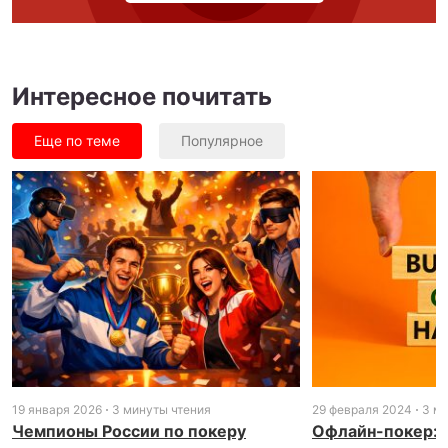
Интересное почитать
Еще по теме
Популярное
19 января 2026
3 минуты чтения
29 февраля 2024
3 м
Чемпионы России по покеру
Офлайн-покер: 