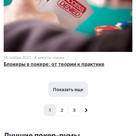
18 ноября 2023
4 минуты чтения
Блокеры в покере: от теории к практике
Показать еще
1
2
3
Лучшие покер-румы