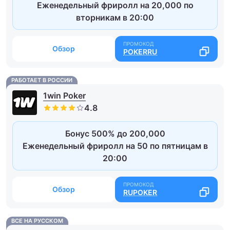
Еженедельный фриролл на 20,000 по
вторникам в 20:00
Обзор
POKERRU
РАБОТАЕТ В РОССИИ
1win Poker
Бонус 500% до 200,000
Еженедельный фриролл на 50 по пятницам в
20:00
Обзор
RUPOKER
ВСЕ НА РУССКОМ