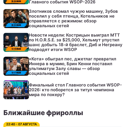
Главного события WSOP-2026
Злотников сломал чужую машину, Зубов
поселил у себя птенца, Котельников не
справляется с режимом: обзор
социальных сетей
Новости недели: Кострицын выиграл МТТ
по H.O.R.S.E. за $25,000, Хельмут упустил
шанс добыть 18-й браслет, Диб и Негреану
подводят итоги WSOP
«Кота» обыграл пес, джетлаг превратил
Иннера в мумию, Брин Кенни поставил
ультиматум Залу славы — обзор
социальных сетей
Финальный стол Главного события WSOP-
2026: кто поборется за титул чемпиона
мира по покеру?
Ближайшие фрироллы
22:40 - 07 АВГУСТА