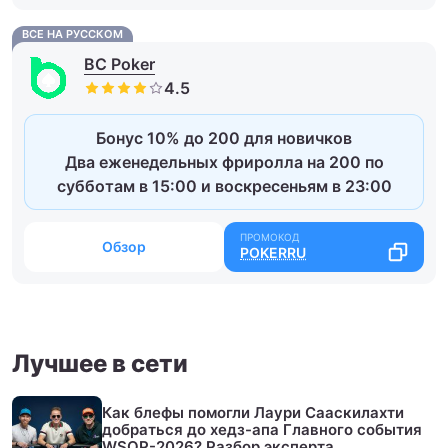
ВСЕ НА РУССКОМ
BC Poker
Бонус 10% до 200 для новичков
Два еженедельных фриролла на 200 по
субботам в 15:00 и воскресеньям в 23:00
Обзор
POKERRU
Лучшее в сети
Как блефы помогли Лаури Сааскилахти
добраться до хедз-апа Главного события
WSOP-2026? Разбор эксперта