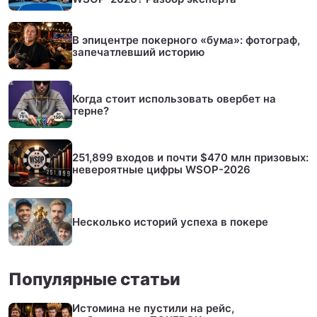
В эпицентре покерного «бума»: фотограф,
запечатлевший историю
Когда стоит использовать овербет на
терне?
251,899 входов и почти $470 млн призовых:
невероятные цифры WSOP-2026
Несколько историй успеха в покере
Популярные статьи
Истомина не пустили на рейс,