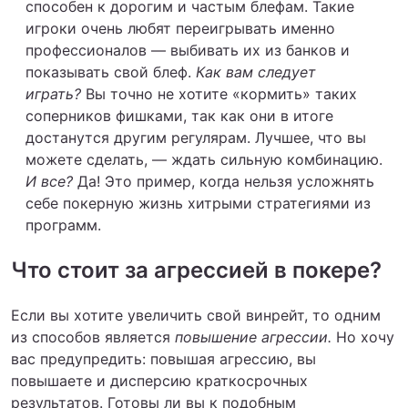
способен к дорогим и частым блефам. Такие
игроки очень любят переигрывать именно
профессионалов — выбивать их из банков и
показывать свой блеф.
Как вам следует
играть?
Вы точно не хотите «кормить» таких
соперников фишками, так как они в итоге
достанутся другим регулярам. Лучшее, что вы
можете сделать, — ждать сильную комбинацию.
И все?
Да! Это пример, когда нельзя усложнять
себе покерную жизнь хитрыми стратегиями из
программ.
Что стоит за агрессией в покере?
Если вы хотите увеличить свой винрейт, то одним
из способов является
повышение агрессии.
Но хочу
вас предупредить: повышая агрессию, вы
повышаете и дисперсию краткосрочных
результатов. Готовы ли вы к подобным