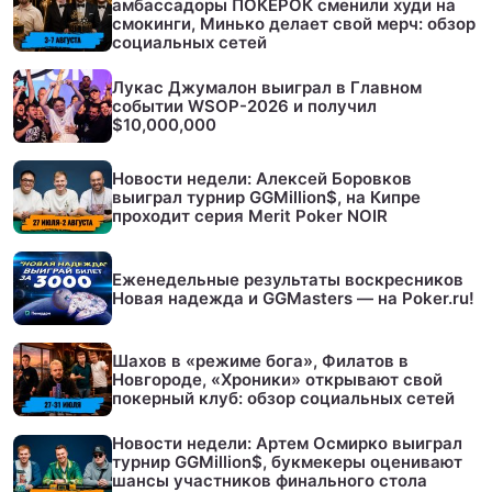
амбассадоры ПОКЕРОК сменили худи на
смокинги, Минько делает свой мерч: обзор
социальных сетей
Лукас Джумалон выиграл в Главном
событии WSOP-2026 и получил
$10,000,000
Новости недели: Алексей Боровков
выиграл турнир GGMillion$, на Кипре
проходит серия Merit Poker NOIR
Еженедельные результаты воскресников
Новая надежда и GGMasters — на Poker.ru!
Шахов в «режиме бога», Филатов в
Новгороде, «Хроники» открывают свой
покерный клуб: обзор социальных сетей
Новости недели: Артем Осмирко выиграл
турнир GGMillion$, букмекеры оценивают
шансы участников финального стола