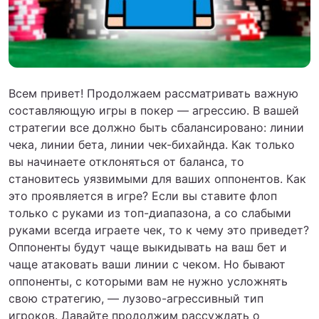
Всем привет! Продолжаем рассматривать важную
составляющую игры в покер — агрессию. В вашей
стратегии все должно быть сбалансировано: линии
чека, линии бета, линии чек-бихайнда. Как только
вы начинаете отклоняться от баланса, то
становитесь уязвимыми для ваших оппонентов. Как
это проявляется в игре? Если вы ставите флоп
только с руками из топ-диапазона, а со слабыми
руками всегда играете чек, то к чему это приведет?
Оппоненты будут чаще выкидывать на ваш бет и
чаще атаковать ваши линии с чеком. Но бывают
оппоненты, с которыми вам не нужно усложнять
свою стратегию, — лузово-агрессивный тип
игроков. Давайте продолжим рассуждать о