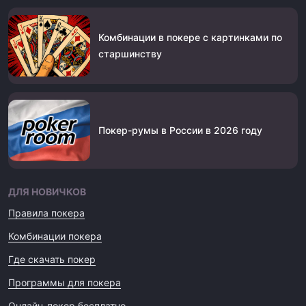
Комбинации в покере с картинками по
старшинству
Покер-румы в России в 2026 году
ДЛЯ НОВИЧКОВ
Правила покера
Комбинации покера
Где скачать покер
Программы для покера
Онлайн-покер бесплатно