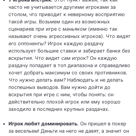
часто не учитывается другими игроками за
столом, что приводит к неверному восприятию
такой игры. Возьмем один из возможных
сценариев при игре с
маньяком
(именно так
называют очень агрессивных игроков).
Что видят
его оппоненты?
Игрок каждую раздачу
использует большие ставки и забирает банки
без
вскрытия. Что видит сам игрок?
Он каждую
раздачу попадает в топ диапазона и справедливо
хочет добрать максимум со своих противников.
Что нужно делать вам?
Наблюдать и не делать
поспешных выводов. Вам нужно дойти до
вскрытия при игре с ним, чтобы понять: он
действительно плохой игрок или ему хорошо
заходило в последних крупных раздачах.
Игрок любит доминировать.
Он пришел в покер
за весельем! Деньги на него не давят, а значит он