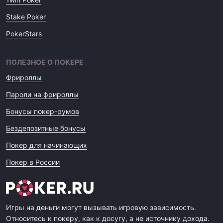
Stake Poker
PokerStars
ПОЛЕЗНОЕ О ПОКЕРЕ
Фрироллы
Пароли на фрироллы
Бонусы покер-румов
Бездепозитные бонусы
Покер для начинающих
Покер в России
Игры на деньги могут вызывать игровую зависимость.
Относитесь к покеру, как к досугу, а не источнику дохода.