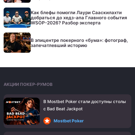
Как блефы помогли Лаури Сааскилахти
добраться до хедз-апа Главного события
WSOP-2026? Разбор эксперта
В эпицентре покерного «бума»: фотограф,
запечатлевший историю
АКЦИИ ПОКЕР-РУМОВ
В Mostbet Poker стали доступны столы
с Bad Beat Jackpot
Mostbet Poker