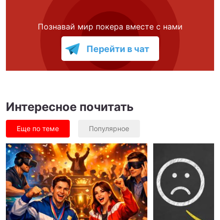
Познавай мир покера вместе с нами
Перейти в чат
Интересное почитать
Еще по теме
Популярное