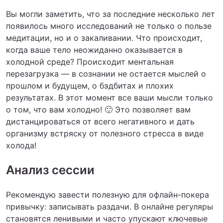
Вы могли заметить, что за последние несколько лет
появилось много исследований не только о пользе
медитации, но и о закаливании. Что происходит,
когда ваше тело неожиданно оказывается в
холодной среде? Происходит ментальная
перезагрузка — в сознании не остается мыслей о
прошлом и будущем, о бэдбитах и плохих
результатах. В этот момент все ваши мысли только
о том, что вам холодно! 🙂 Это позволяет вам
дистанцироваться от всего негативного и дать
организму встряску от полезного стресса в виде
холода!
Анализ сессии
Рекомендую завести полезную для офлайн-покера
привычку: записывать раздачи. В онлайне регуляры
становятся ленивыми и часто упускают ключевые