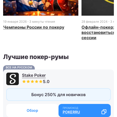
19 января 2026
3 минуты чтения
28 февраля 2024
3 м
Чемпионы России по покеру
Офлайн-покер: 
восстановиться
сессии
Лучшие покер-румы
ВСЕ НА РУССКОМ
Stake Poker
Бонус 250% для новичков
Обзор
POKERRU