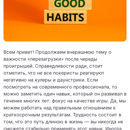
Всем привет! Продолжаем вчерашнюю тему о
важности «перезагрузки» после череды
проигрышей. Справедливости ради, стоит
отметить, что не все покеристы реагируют
негативно на кулеры и даунстрики. Если
посмотреть на современного профессионала, то
можно заметить один навык, который он развивал в
течение многих лет: фокус на качестве игры. Да, мы
можем работать над правильным отношением к
краткосрочным результатам. Трудность состоит в
том, что это путь длиною в жизнь — вы никогда не
сможете стабильно применять этот навык. Иногда