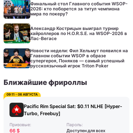
Финальный стол Главного события WSOP-
2026: кто поборется за титул чемпиона
мира по покеру?
Александр Кострицын выиграл турнир
хайроллеров по H.O.R.S.E. на WSOP-2026 в
Лас-Вегасе
Новости недели: Фил Хельмут появился на
Главном событии WSOP в образе
супергероя, Поняков — самый успешный
русскоязычный игрок Triton Poker
Ближайшие фрироллы
09:11 - 06 АВГУСТА
Pacific Rim Special Sat: $0.11 NLHE [Hyper-
Turbo, Freebuy]
Призовые:
Пароль:
66 $
Доступен для всех