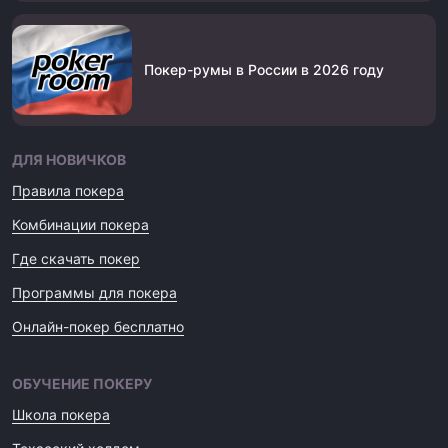
Покер-румы в России в 2026 году
ДЛЯ НОВИЧКОВ
Правила покера
Комбинации покера
Где скачать покер
Программы для покера
Онлайн-покер бесплатно
ОБУЧЕНИЕ ПОКЕРУ
Школа покера