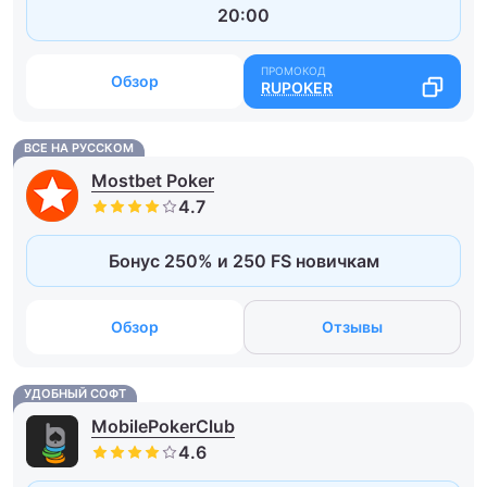
20:00
Обзор
RUPOKER
ВСЕ НА РУССКОМ
Mostbet Poker
Бонус 250% и 250 FS новичкам
Обзор
Отзывы
УДОБНЫЙ СОФТ
MobilePokerClub