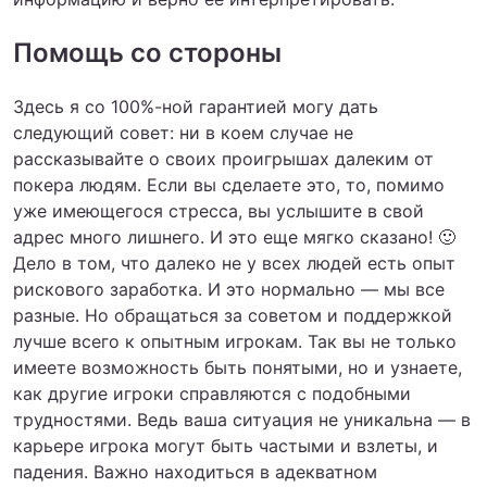
Помощь со стороны
Здесь я со 100%-ной гарантией могу дать
следующий совет: ни в коем случае не
рассказывайте о своих проигрышах далеким от
покера людям. Если вы сделаете это, то, помимо
уже имеющегося стресса, вы услышите в свой
адрес много лишнего. И это еще мягко сказано! 🙂
Дело в том, что далеко не у всех людей есть опыт
рискового заработка. И это нормально — мы все
разные. Но обращаться за советом и поддержкой
лучше всего к опытным игрокам. Так вы не только
имеете возможность быть понятыми, но и узнаете,
как другие игроки справляются с подобными
трудностями. Ведь ваша ситуация не уникальна — в
карьере игрока могут быть частыми и взлеты, и
падения. Важно находиться в адекватном