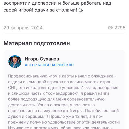
восприятии дисперсии и больше работать над
своей игрой! Удачи за столами! 🙂
29 февраля 2024
2795
Материал подготовлен
Игорь Суханов
АВТОР БЛОГА НА POKER.RU
Профессиональную игру в карты начал с блэкджека -
ездили с командой игроков по казино многих стран
СНГ, где искали выгодные условия. Из-за однообразия
и слишком частых "командировок", я решил найти
более подходящую для меня соревновательную
деятельность. Узнав о покере, я полностью
переключился на изучение этой игры. Полюбил ее всей
душой и сердцем. :) Прошло уже 12 лет, а я по-
прежнему получаю удовольствие от этой деятельности!
Изучаю ее в программах, обращаюсь за помощью к