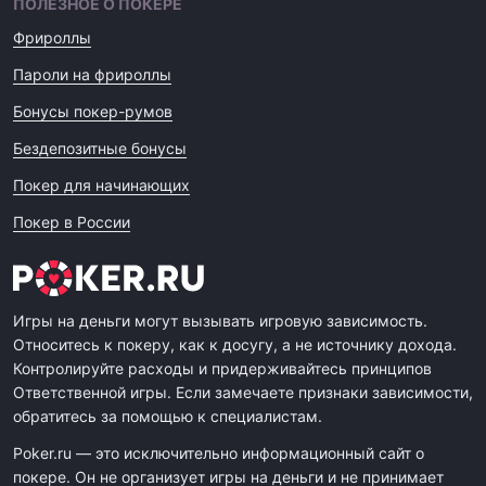
ПОЛЕЗНОЕ О ПОКЕРЕ
Фрироллы
Пароли на фрироллы
Бонусы покер-румов
Бездепозитные бонусы
Покер для начинающих
Покер в России
Игры на деньги могут вызывать игровую зависимость.
Относитесь к покеру, как к досугу, а не источнику дохода.
Контролируйте расходы и придерживайтесь принципов
Ответственной игры. Если замечаете признаки зависимости,
обратитесь за помощью к специалистам.
Poker.ru — это исключительно информационный сайт о
покере. Он не организует игры на деньги и не принимает