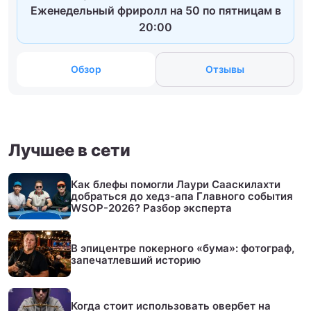
Еженедельный фриролл на 50 по пятницам в
20:00
Обзор
Отзывы
Лучшее в сети
Как блефы помогли Лаури Сааскилахти
добраться до хедз-апа Главного события
WSOP-2026? Разбор эксперта
В эпицентре покерного «бума»: фотограф,
запечатлевший историю
Когда стоит использовать овербет на