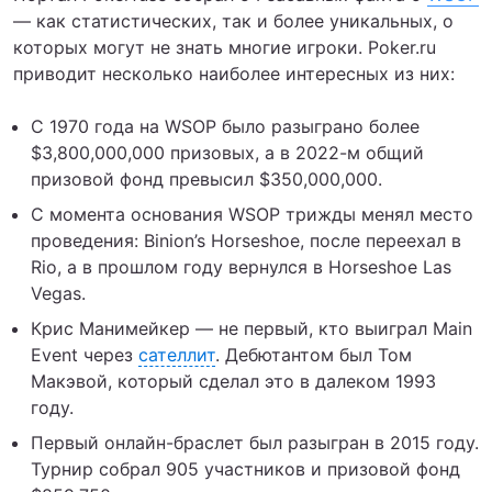
— как статистических, так и более уникальных, о
которых могут не знать многие игроки. Poker.ru
приводит несколько наиболее интересных из них:
С 1970 года на WSOP было разыграно более
$3,800,000,000 призовых, а в 2022-м общий
призовой фонд превысил $350,000,000.
С момента основания WSOP трижды менял место
проведения: Binion’s Horseshoe, после переехал в
Rio, а в прошлом году вернулся в Horseshoe Las
Vegas.
Крис Манимейкер — не первый, кто выиграл Main
Event через
сателлит
. Дебютантом был Том
Макэвой, который сделал это в далеком 1993
году.
Первый онлайн-браслет был разыгран в 2015 году.
Турнир собрал 905 участников и призовой фонд