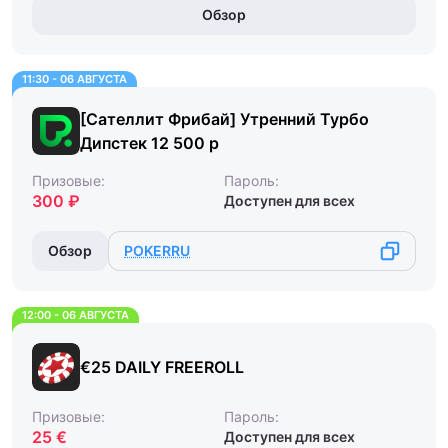
Обзор
11:30 - 06 АВГУСТА
[Сателлит Фрибай] Утренний Турбо
Дипстек 12 500 р
Призовые:
Пароль:
300 ₽
Доступен для всех
Обзор
POKERRU
12:00 - 06 АВГУСТА
€25 DAILY FREEROLL
Призовые:
Пароль:
25 €
Доступен для всех