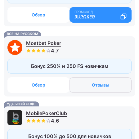
Обзор
RUPOKER
ВСЕ НА РУССКОМ
Mostbet Poker
Бонус 250% и 250 FS новичкам
Обзор
Отзывы
УДОБНЫЙ СОФТ
MobilePokerClub
Бонус 100% до 500 для новичков