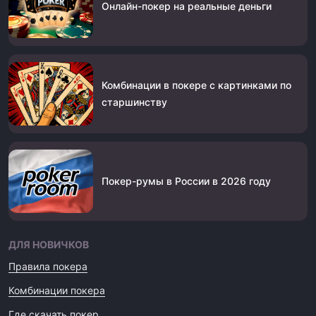
Онлайн-покер на реальные деньги
Комбинации в покере с картинками по
старшинству
Покер-румы в России в 2026 году
ДЛЯ НОВИЧКОВ
Правила покера
Комбинации покера
Где скачать покер