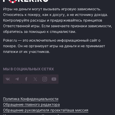
Игры на деньги могут вызывать игровую зависимость.
Относитесь к покеру, как к досугу, а не источнику дохода.
Контролируйте расходы и придерживайтесь принципов
Ответственной игры. Если замечаете признаки зависимости,
обратитесь за помощью к специалистам.
Poker.ru — это исключительно информационный сайт о
покере. Он не организует игры на деньги и не принимает
платежи от их участников.
МЫ В СОЦИАЛЬНЫХ СЕТЯХ
Политика Конфиденциальности
Обращение главного редактора
Обращение руководителя проекта
Наша миссия