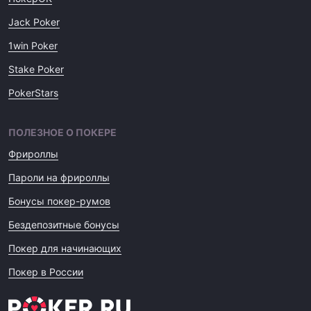
Jack Poker
1win Poker
Stake Poker
PokerStars
ПОЛЕЗНОЕ О ПОКЕРЕ
Фрироллы
Пароли на фрироллы
Бонусы покер-румов
Бездепозитные бонусы
Покер для начинающих
Покер в России