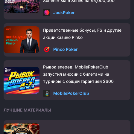
Summer Slam Series на $5,000,000
JackPoker
Приветственные бонусы, FS и другие
акции казино Pinko
Pinco Poker
Рывок вперед: MobilePokerClub
запустил миссии с билетами на
турниры с общей гарантией $600
MobilePokerClub
ЛУЧШИЕ МАТЕРИАЛЫ