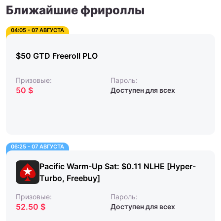
Ближайшие фрироллы
04:05 - 07 АВГУСТА
$50 GTD Freeroll PLO
Призовые:
Пароль:
50 $
Доступен для всех
06:25 - 07 АВГУСТА
Pacific Warm-Up Sat: $0.11 NLHE [Hyper-
Turbo, Freebuy]
Призовые:
Пароль:
52.50 $
Доступен для всех