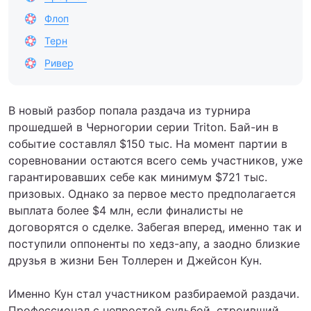
Флоп
Терн
Ривер
В новый разбор попала раздача из турнира
прошедшей в Черногории серии Triton. Бай-ин в
событие составлял $150 тыс. На момент партии в
соревновании остаются всего семь участников, уже
гарантировавших себе как минимум $721 тыс.
призовых. Однако за первое место предполагается
выплата более $4 млн, если финалисты не
договорятся о сделке. Забегая вперед, именно так и
поступили оппоненты по хедз-апу, а заодно близкие
друзья в жизни Бен Толлерен и Джейсон Кун.
Именно Кун стал участником разбираемой раздачи.
Профессионал с непростой судьбой, строивший