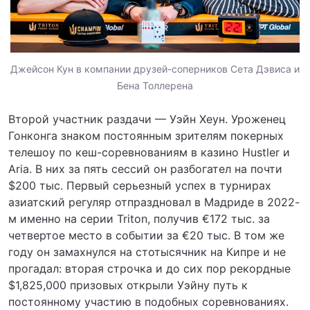
Джейсон Кун в компании друзей-соперников Сета Дэвиса и
Бена Толлерена
Второй участник раздачи — Уэйн Хеун. Уроженец
Гонконга знаком постоянным зрителям покерных
телешоу по кеш-соревнованиям в казино Hustler и
Aria. В них за пять сессий он разбогател на почти
$200 тыс. Первый серьезный успех в турнирах
азиатский регуляр отпраздновал в Мадриде в 2022-
м именно на серии Triton, получив €172 тыс. за
четвертое место в событии за €20 тыс. В том же
году он замахнулся на стотысячник на Кипре и не
прогадал: вторая строчка и до сих пор рекордные
$1,825,000 призовых открыли Уэйну путь к
постоянному участию в подобных соревнованиях.