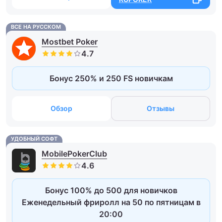
ВСЕ НА РУССКОМ
Mostbet Poker
Бонус 250% и 250 FS новичкам
Обзор
Отзывы
УДОБНЫЙ СОФТ
MobilePokerClub
Бонус 100% до 500 для новичков
Еженедельный фриролл на 50 по пятницам в
20:00