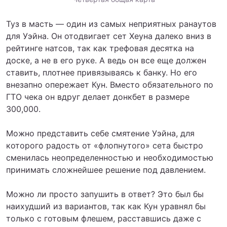
Туз в масть — один из самых неприятных ранаутов
для Уэйна. Он отодвигает сет Хеуна далеко вниз в
рейтинге натсов, так как трефовая десятка на
доске, а не в его руке. А ведь он все еще должен
ставить, плотнее привязываясь к банку. Но его
внезапно опережает Кун. Вместо обязательного по
ГТО чека он вдруг делает донкбет в размере
300,000.
Можно представить себе смятение Уэйна, для
которого радость от «флопнутого» сета быстро
сменилась неопределенностью и необходимостью
принимать сложнейшее решение под давлением.
Можно ли просто запушить в ответ? Это был бы
наихудший из вариантов, так как Кун уравнял бы
только с готовым флешем, расставшись даже с