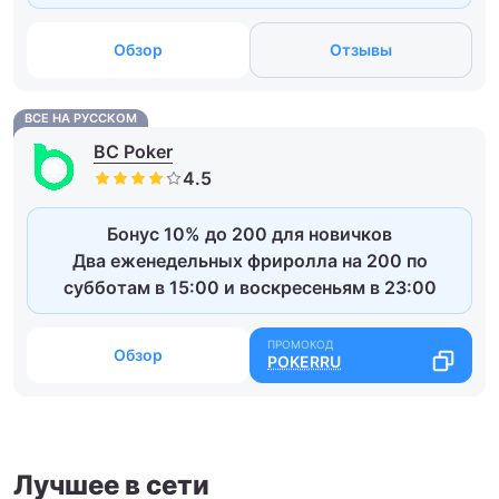
Обзор
Отзывы
ВСЕ НА РУССКОМ
BC Poker
Бонус 10% до 200 для новичков
Два еженедельных фриролла на 200 по
субботам в 15:00 и воскресеньям в 23:00
Обзор
POKERRU
Лучшее в сети