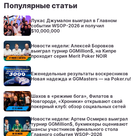
Популярные статьи
Лукас Джумалон выиграл в Главном
событии WSOP-2026 и получил
$10,000,000
Новости недели: Алексей Боровков
выиграл турнир GGMillion$, на Кипре
проходит серия Merit Poker NOIR
Еженедельные результаты воскресников
Новая надежда и GGMasters — на Poker.ru!
Шахов в «режиме бога», Филатов в
Новгороде, «Хроники» открывают свой
покерный клуб: обзор социальных сетей
Новости недели: Артем Осмирко выиграл
турнир GGMillion$, букмекеры оценивают
шансы участников финального стола
Главного события WSOP-2026