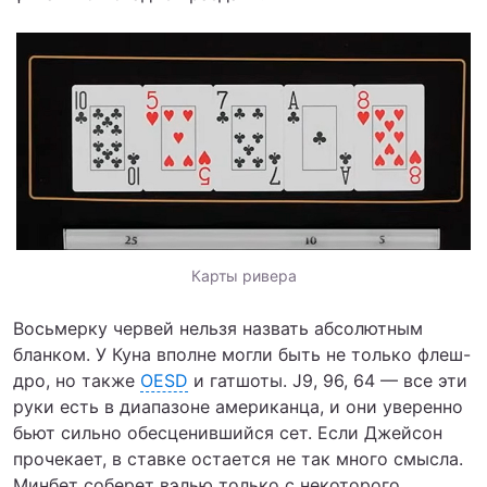
Карты ривера
Восьмерку червей нельзя назвать абсолютным
бланком. У Куна вполне могли быть не только флеш-
дро, но также
OESD
и гатшоты. J9, 96, 64 — все эти
руки есть в диапазоне американца, и они уверенно
бьют сильно обесценившийся сет. Если Джейсон
прочекает, в ставке остается не так много смысла.
Минбет соберет вэлью только с некоторого