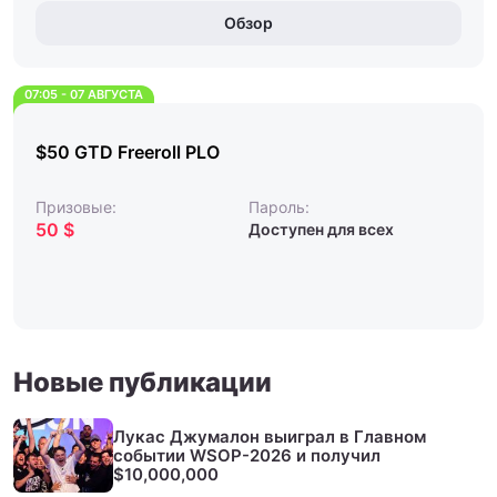
Обзор
07:05 - 07 АВГУСТА
$50 GTD Freeroll PLO
Призовые:
Пароль:
50 $
Доступен для всех
Новые публикации
Лукас Джумалон выиграл в Главном
событии WSOP-2026 и получил
$10,000,000