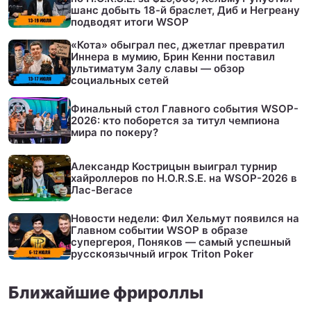
шанс добыть 18-й браслет, Диб и Негреану
подводят итоги WSOP
«Кота» обыграл пес, джетлаг превратил
Иннера в мумию, Брин Кенни поставил
ультиматум Залу славы — обзор
социальных сетей
Финальный стол Главного события WSOP-
2026: кто поборется за титул чемпиона
мира по покеру?
Александр Кострицын выиграл турнир
хайроллеров по H.O.R.S.E. на WSOP-2026 в
Лас-Вегасе
Новости недели: Фил Хельмут появился на
Главном событии WSOP в образе
супергероя, Поняков — самый успешный
русскоязычный игрок Triton Poker
Ближайшие фрироллы