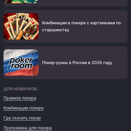
Комбинации в покере с картинками по
старшинству
Покер-румы в России в 2026 году
ДЛЯ НОВИЧКОВ
Правила покера
Комбинации покера
Где скачать покер
Программы для покера