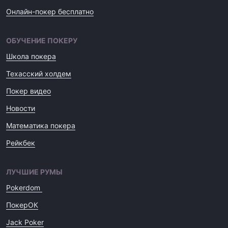
Онлайн-покер бесплатно
ОБУЧЕНИЕ ПОКЕРУ
Школа покера
Техасский холдем
Покер видео
Новости
Математика покера
Рейкбек
ЛУЧШИЕ РУМЫ
Pokerdom
ПокерОК
Jack Poker