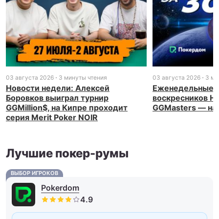
03 августа 2026
3 минуты чтения
03 августа 2026
3 ми
Новости недели: Алексей
Еженедельные р
Боровков выиграл турнир
воскресников Н
GGMillion$, на Кипре проходит
GGMasters — на 
серия Merit Poker NOIR
Лучшие покер-румы
ВЫБОР ИГРОКОВ
Pokerdom