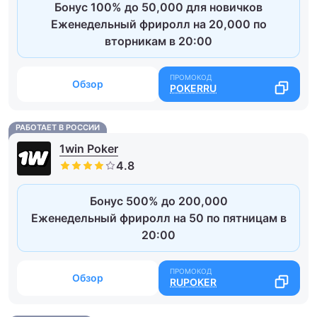
Бонус 100% до 50,000 для новичков
Еженедельный фриролл на 20,000 по
вторникам в 20:00
Обзор
POKERRU
РАБОТАЕТ В РОССИИ
1win Poker
Бонус 500% до 200,000
Еженедельный фриролл на 50 по пятницам в
20:00
Обзор
RUPOKER