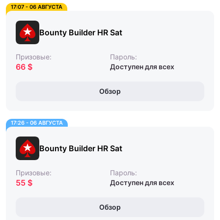
17:07 - 06 АВГУСТА
Bounty Builder HR Sat
Призовые:
Пароль:
66 $
Доступен для всех
Обзор
17:26 - 06 АВГУСТА
Bounty Builder HR Sat
Призовые:
Пароль:
55 $
Доступен для всех
Обзор