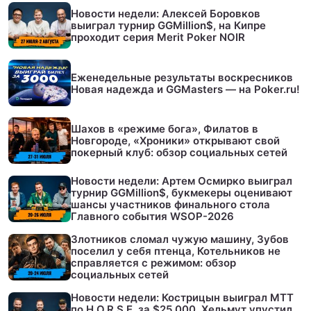
Новости недели: Алексей Боровков
выиграл турнир GGMillion$, на Кипре
проходит серия Merit Poker NOIR
Еженедельные результаты воскресников
Новая надежда и GGMasters — на Poker.ru!
Шахов в «режиме бога», Филатов в
Новгороде, «Хроники» открывают свой
покерный клуб: обзор социальных сетей
Новости недели: Артем Осмирко выиграл
турнир GGMillion$, букмекеры оценивают
шансы участников финального стола
Главного события WSOP-2026
Злотников сломал чужую машину, Зубов
поселил у себя птенца, Котельников не
справляется с режимом: обзор
социальных сетей
Новости недели: Кострицын выиграл МТТ
по H.O.R.S.E. за $25,000, Хельмут упустил