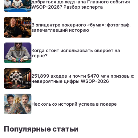
добраться до хедз-апа Главного события
WSOP-2026? Разбор эксперта
В эпицентре покерного «бума»: фотограф,
запечатлевший историю
Когда стоит использовать овербет на
терне?
251,899 входов и почти $470 млн призовых:
невероятные цифры WSOP-2026
Несколько историй успеха в покере
Популярные статьи