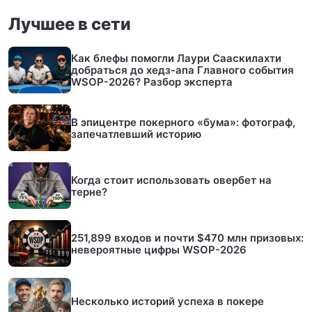
Лучшее в сети
Как блефы помогли Лаури Сааскилахти
добраться до хедз-апа Главного события
WSOP-2026? Разбор эксперта
В эпицентре покерного «бума»: фотограф,
запечатлевший историю
Когда стоит использовать овербет на
терне?
251,899 входов и почти $470 млн призовых:
невероятные цифры WSOP-2026
Несколько историй успеха в покере