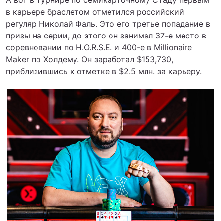
А вот в турнире по семикарточному Стаду первым
в карьере браслетом отметился российский
регуляр Николай Фаль. Это его третье попадание в
призы на серии, до этого он занимал 37-е место в
соревновании по H.O.R.S.E. и 400-е в Millionaire
Maker по Холдему. Он заработал $153,730,
приблизившись к отметке в $2.5 млн. за карьеру.