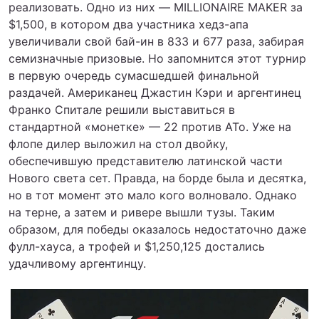
реализовать. Одно из них — MILLIONAIRE MAKER за
$1,500, в котором два участника хедз-апа
увеличивали свой бай-ин в 833 и 677 раза, забирая
семизначные призовые. Но запомнится этот турнир
в первую очередь сумасшедшей финальной
раздачей. Американец Джастин Кэри и аргентинец
Франко Спитале решили выставиться в
стандартной «монетке» — 22 против ATo. Уже на
флопе дилер выложил на стол двойку,
обеспечившую представителю латинской части
Нового света сет. Правда, на борде была и десятка,
но в тот момент это мало кого волновало. Однако
на терне, а затем и ривере вышли тузы. Таким
образом, для победы оказалось недостаточно даже
фулл-хауса, а трофей и $1,250,125 достались
удачливому аргентинцу.