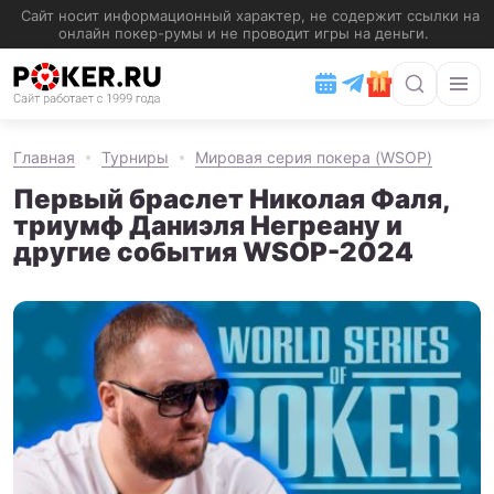
Главная
Турниры
Мировая серия покера (WSOP)
Первый браслет Николая Фаля,
триумф Даниэля Негреану и
другие события WSOP-2024