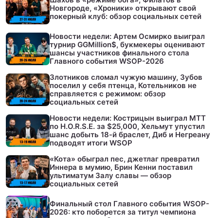
Новгороде, «Хроники» открывают свой
покерный клуб: обзор социальных сетей
Новости недели: Артем Осмирко выиграл
турнир GGMillion$, букмекеры оценивают
шансы участников финального стола
Главного события WSOP-2026
Злотников сломал чужую машину, Зубов
поселил у себя птенца, Котельников не
справляется с режимом: обзор
социальных сетей
Новости недели: Кострицын выиграл МТТ
по H.O.R.S.E. за $25,000, Хельмут упустил
шанс добыть 18-й браслет, Диб и Негреану
подводят итоги WSOP
«Кота» обыграл пес, джетлаг превратил
Иннера в мумию, Брин Кенни поставил
ультиматум Залу славы — обзор
социальных сетей
Финальный стол Главного события WSOP-
2026: кто поборется за титул чемпиона