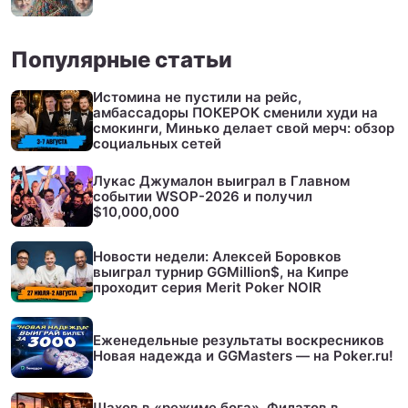
Популярные статьи
Истомина не пустили на рейс,
амбассадоры ПОКЕРОК сменили худи на
смокинги, Минько делает свой мерч: обзор
социальных сетей
Лукас Джумалон выиграл в Главном
событии WSOP-2026 и получил
$10,000,000
Новости недели: Алексей Боровков
выиграл турнир GGMillion$, на Кипре
проходит серия Merit Poker NOIR
Еженедельные результаты воскресников
Новая надежда и GGMasters — на Poker.ru!
Шахов в «режиме бога», Филатов в