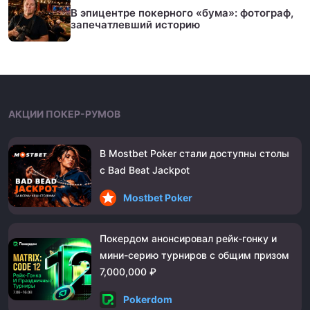
В эпицентре покерного «бума»: фотограф,
запечатлевший историю
АКЦИИ ПОКЕР-РУМОВ
В Mostbet Poker стали доступны столы
с Bad Beat Jackpot
Mostbet Poker
Покердом анонсировал рейк-гонку и
мини-серию турниров с общим призом
7,000,000 ₽
Pokerdom