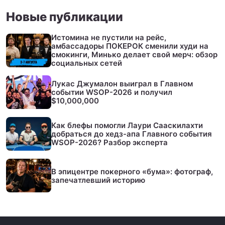
Новые публикации
Истомина не пустили на рейс,
амбассадоры ПОКЕРОК сменили худи на
смокинги, Минько делает свой мерч: обзор
социальных сетей
Лукас Джумалон выиграл в Главном
событии WSOP-2026 и получил
$10,000,000
Как блефы помогли Лаури Сааскилахти
добраться до хедз-апа Главного события
WSOP-2026? Разбор эксперта
В эпицентре покерного «бума»: фотограф,
запечатлевший историю