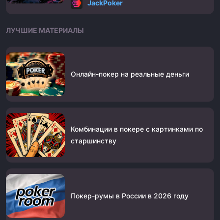
JackPoker
ЛУЧШИЕ МАТЕРИАЛЫ
Онлайн-покер на реальные деньги
Комбинации в покере с картинками по
старшинству
Покер-румы в России в 2026 году