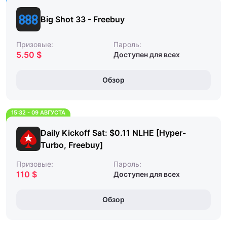
Big Shot 33 - Freebuy
Призовые:
Пароль:
5.50 $
Доступен для всех
Обзор
15:32 - 09 АВГУСТА
Daily Kickoff Sat: $0.11 NLHE [Hyper-
Turbo, Freebuy]
Призовые:
Пароль:
110 $
Доступен для всех
Обзор