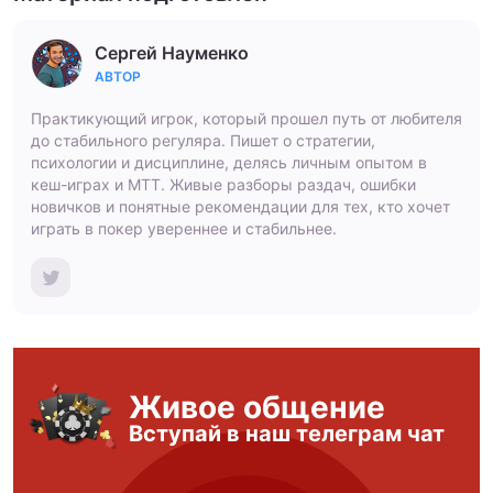
Сергей Науменко
АВТОР
Практикующий игрок, который прошел путь от любителя
до стабильного регуляра. Пишет о стратегии,
психологии и дисциплине, делясь личным опытом в
кеш-играх и МТТ. Живые разборы раздач, ошибки
новичков и понятные рекомендации для тех, кто хочет
играть в покер увереннее и стабильнее.
Живое общение
Вступай в наш телеграм чат