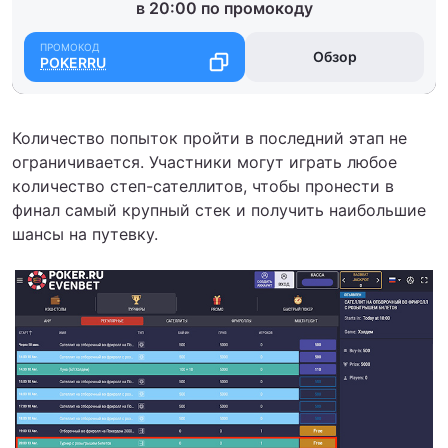
в 20:00 по промокоду
Обзор
POKERRU
Количество попыток пройти в последний этап не
ограничивается. Участники могут играть любое
количество степ-сателлитов, чтобы пронести в
финал самый крупный стек и получить наибольшие
шансы на путевку.