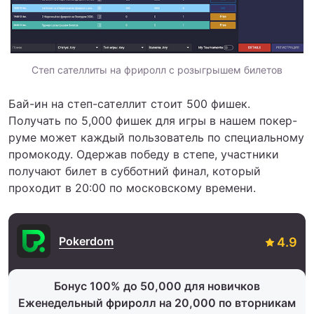
Степ сателлиты на фриролл с розыгрышем билетов
Бай-ин на степ-сателлит стоит 500 фишек.
Получать по 5,000 фишек для игры в нашем покер-
руме может каждый пользователь по специальному
промокоду. Одержав победу в степе, участники
получают билет в субботний финал, который
проходит в 20:00 по московскому времени.
Pokerdom
Бонус 100% до 50,000 для новичков
Еженедельный фриролл на 20,000 по вторникам