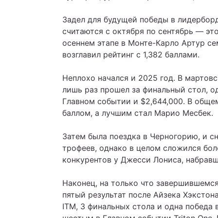
Задел для будущей победы в лидерборде
считаются с октября по сентябрь — эт
осеннем этапе в Монте-Карло Артур се
возглавил рейтинг с 1,382 баллами.
Неплохо начался и 2025 год. В марто
лишь раз прошел за финальный стол, о
Главном событии и $2,644,000. В общем
баллом, а лучшим стал Марио Месбек.
Затем была поездка в Черногорию, и сн
трофеев, однако в целом сложился боле
конкурентов у Джесси Лониса, набравш
Наконец, на только что завершившемся
пятый результат после Айзека Хэкстона
ITM, 3 финальных стола и одна победа