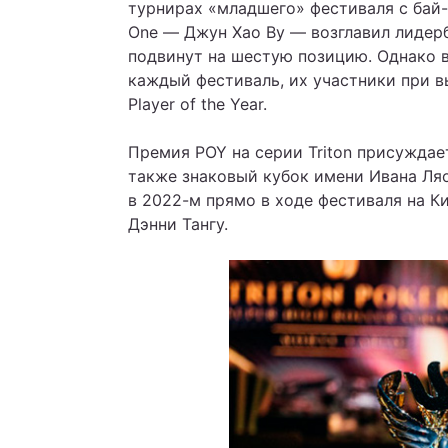
турнирах «младшего» фестиваля с бай-
One — Джун Хао Ву — возглавил лидерб
подвинут на шестую позицию. Однако 
каждый фестиваль, их участники при в
Player of the Year.
Премия POY на серии Triton присуждает
также знаковый кубок имени Ивана Ля
в 2022-м прямо в ходе фестиваля на К
Дэнни Тангу.