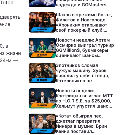
Triton
надежда и GGMasters —
л
на Poker.ru!
Шахов в «режиме бога»,
едварять
Филатов в Новгороде,
ание
«Хроники» открывают
свой покерный клуб:
обзор социальных сетей
Новости недели: Артем
Осмирко выиграл турнир
0, а
GGMillion$, букмекеры
из жизни
оценивают шансы
024-м —
участников финального
Злотников сломал
стола Главного события
чужую машину, Зубов
WSOP-2026
поселил у себя птенца,
Котельников не
справляется с режимом:
Новости недели:
обзор социальных сетей
Кострицын выиграл МТТ
по H.O.R.S.E. за $25,000,
Хельмут упустил шанс
добыть 18-й браслет,
«Кота» обыграл пес,
Диб и Негреану
джетлаг превратил
подводят итоги WSOP
Иннера в мумию, Брин
Кенни поставил