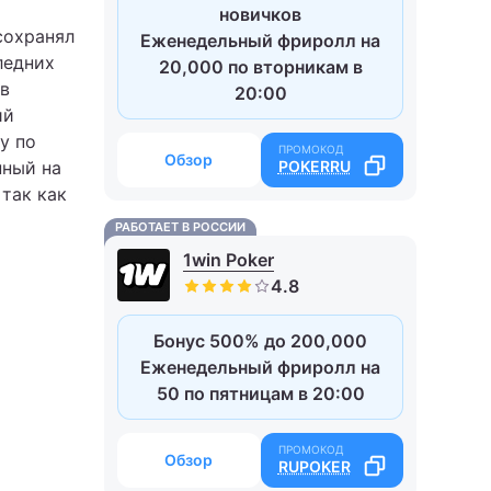
новичков
сохранял
Еженедельный фриролл на
ледних
20,000 по вторникам в
 в
20:00
ий
у по
Обзор
нный на
POKERRU
 так как
РАБОТАЕТ В РОССИИ
1win Poker
Бонус 500% до 200,000
Еженедельный фриролл на
50 по пятницам в 20:00
Обзор
RUPOKER