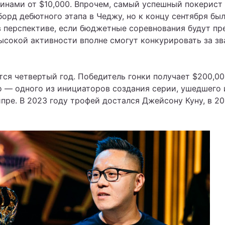
инами от $10,000. Впрочем, самый успешный покерист 
орд дебютного этапа в Чеджу, но к концу сентября бы
в перспективе, если бюджетные соревнования будут пр
ысокой активности вполне смогут конкурировать за зв
ся четвертый год. Победитель гонки получает $200,00
о — одного из инициаторов создания серии, ушедшего 
ипре. В 2023 году трофей достался Джейсону Куну, в 2