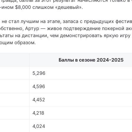
Правда, баллы за этот результат начисляются только в 
й-ином $8,000 слишком «дешевый».
 не стал лучшим на этапе, запаса с предыдущих фести
Собственно, Артур — живое подтверждение покерной а
ьтаты на дистанции, чем демонстрировать яркую игру 
ующим образом.
Баллы в сезоне 2024-2025
5,296
4,596
4,452
4,218
4,024