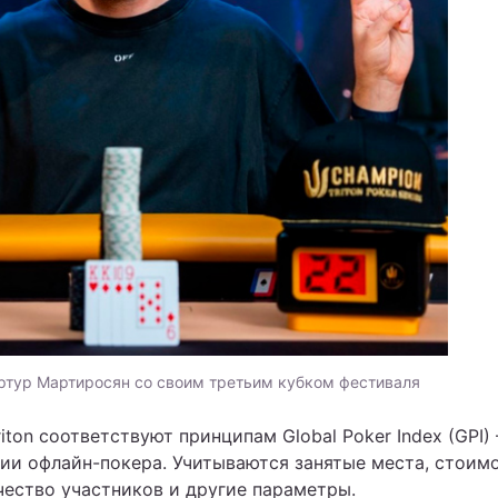
 Артур Мартиросян со своим третьим кубком фестиваля
iton соответствуют принципам Global Poker Index (GPI)
ии офлайн-покера. Учитываются занятые места, стоим
чество участников и другие параметры.