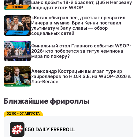
шанс добыть 18-й браслет, Диб и Негреану
подводят итоги WSOP
«Кота» обыграл пес, джетлаг превратил
Иннера в мумию, Брин Кенни поставил
ультиматум Залу славы — обзор
социальных сетей
Финальный стол Главного события WSOP-
2026: кто поборется за титул чемпиона
мира по покеру?
Александр Кострицын выиграл турнир
хайроллеров по H.O.R.S.E. на WSOP-2026 в
Лас-Вегасе
Ближайшие фрироллы
02:00 - 07 АВГУСТА
€50 DAILY FREEROLL