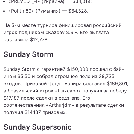
«PREVED-_-l» (Украина) — $34,019;
«Politm69» (Румыния) — $34,328.
На 5-м месте турнира финишировал российский
игрок под ником «Kazeev S.S.». Его выплата
составила $12,778.
Sunday Storm
Sunday Storm с гарантией $150,000 прошел с бай-
ином $5.50 и собрал огромное поле из 38,735
входов. Призовой фонд турнира составил $189,801,
а бразильский игрок «Luizcabo» получил за победу
$17,187 после сделки в хедз-апе. Его
соотечественник «Arthurjdm» в результате сделки
получил $14,187 призовых.
Sunday Supersonic