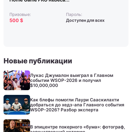
Призовые:
Пароль:
500 $
Доступен для всех
Новые публикации
Лукас Джумалон выиграл в Главном
событии WSOP-2026 и получил
$10,000,000
Как блефы помогли Лаури Сааскилахти
добраться до хедз-апа Главного события
WSOP-2026? Разбор эксперта
В эпицентре покерного «бума»: фотограф,
запечатлевший историю