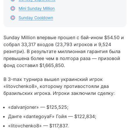
Mini Sunday Million
Sunday Cooldown
Sunday Million впервые прошел с бай-ином $54.50 и
собрал 33,317 входов (23,793 игроков и 9,524
реэнтри). В результате миллионная гарантия была
превышена более чем в полтора раза — призовой
фонд составил $1,665,850.
В 3-max турнира вышел украинский игрок
«litovchenko8», которому противостояли два
бразильских игрока. Игроки заключили сделку:
«dalvanjoner» — $125,525;
Данте «dantegoyaF» Гойя — $122,834;
«litovchenko8» — $117,837.