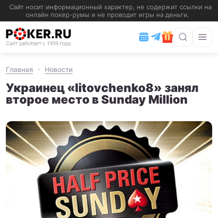
Главная
Новости
Украинец «litovchenko8» занял
второе место в Sunday Million