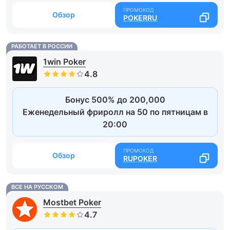
Обзор
POKERRU
РАБОТАЕТ В РОССИИ
1win Poker
Бонус 500% до 200,000
Еженедельный фриролл на 50 по пятницам в
20:00
Обзор
RUPOKER
ВСЕ НА РУССКОМ
Mostbet Poker