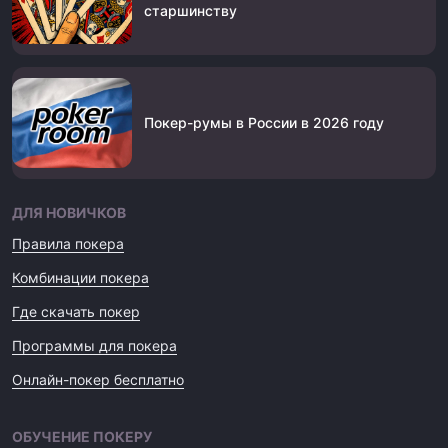
старшинству
Покер-румы в России в 2026 году
ДЛЯ НОВИЧКОВ
Правила покера
Комбинации покера
Где скачать покер
Программы для покера
Онлайн-покер бесплатно
ОБУЧЕНИЕ ПОКЕРУ