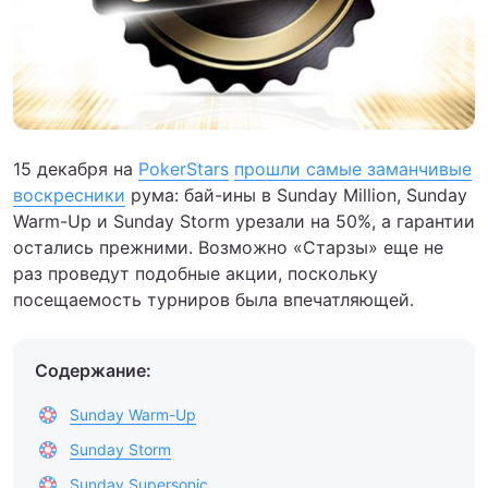
15 декабря на
PokerStars
прошли самые заманчивые
воскресники
рума: бай-ины в Sunday Million, Sunday
Warm-Up и Sunday Storm урезали на 50%, а гарантии
остались прежними. Возможно «Старзы» еще не
раз проведут подобные акции, поскольку
посещаемость турниров была впечатляющей.
Содержание:
Sunday Warm-Up
Sunday Storm
Sunday Supersonic