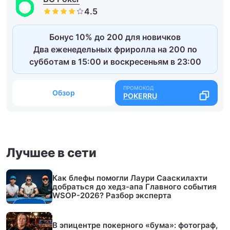
Бонус 10% до 200 для новичков
Два еженедельных фриролла на 200 по
субботам в 15:00 и воскресеньям в 23:00
Обзор
POKERRU
Лучшее в сети
Как блефы помогли Лаури Сааскилахти
добраться до хедз-апа Главного события
WSOP-2026? Разбор эксперта
В эпицентре покерного «бума»: фотограф,