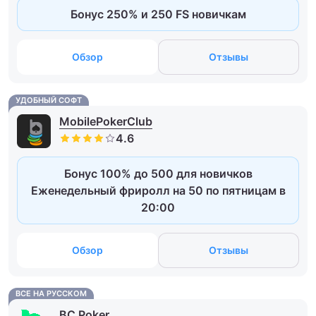
Бонус 250% и 250 FS новичкам
Обзор
Отзывы
УДОБНЫЙ СОФТ
MobilePokerClub
Бонус 100% до 500 для новичков
Еженедельный фриролл на 50 по пятницам в
20:00
Обзор
Отзывы
ВСЕ НА РУССКОМ
BC Poker