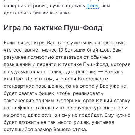
соперник сбросит, лучше сделать
фолд
, чем
доставлять фишки к ставке.
Игра по тактике Пуш-Фолд
Если в ходе игры Ваш стек уменьшился настолько,
что составляет менее 10 больших блайндов, Вам
разумнее полностью отказаться от обычных
повышений и перейти к тактике Пуш-Фолд, которая
предусматривает только два решения — Ва-банк
или Пас. Дело в том, что если Вы сделаете
стандартное повышение, то на флопе у Вас уже не
будет хватать фишек, чтобы реализовать
тактические приемы. Соперник, сравнявший ставку
на префлопе, в большинстве случаев уравняет её и
на флопе, даже если он ему не подойдет. Ему нужно
будет вложить не так много фишек, учитывая
оставшийся размер Вашего стека.