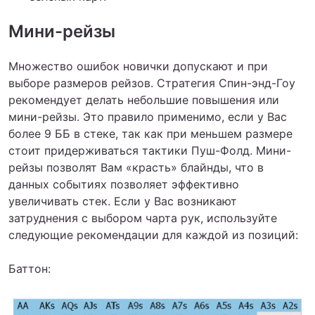
Мини-рейзы
Множество ошибок новички допускают и при
выборе размеров рейзов. Стратегия Спин-энд-Гоу
рекомендует делать небольшие повышения или
мини-рейзы. Это правило применимо, если у Вас
более 9 ББ в стеке, так как при меньшем размере
стоит придерживаться тактики Пуш-Фолд. Мини-
рейзы позволят Вам «красть» блайнды, что в
данных событиях позволяет эффективно
увеличивать стек. Если у Вас возникают
затруднения с выбором чарта рук, используйте
следующие рекомендации для каждой из позиций:
Баттон: