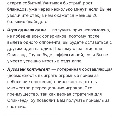
старта события! Учитывая быстрый рост
блайндов, уже через несколько минут, если Вы не
увеличите стек, в нём окажется меньше 20
больших блайндов.
Игра один на один
— получить приз невозможно,
не победив всех соперников, поэтому после
вылета одного оппонента, Вы будете оставаться с
другим один на один. Поэтому стратегия для
Спин-энд-Гоу не будет эффективной, если Вы не
умеете успешно играть в хэдз-аппе.
Лузовый контингент
— лотерейная составляющая
(возможность выиграть огромные призы за
небольшие вложения) привлекает за столы
множество рекреационных игроков. Это
преимущество, так как верная стратегия для
Спин-энд-Гоу позволит Вам получать прибыль за
счет них.