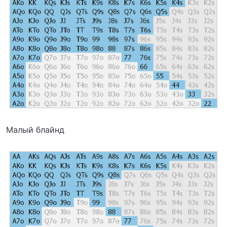
Малый блайнд