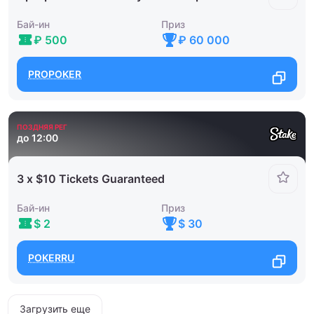
₽ 500
₽ 60 000
PROPOKER
ПОЗДНЯЯ РЕГ
до 12:00
3 x $10 Tickets Guaranteed
$ 2
$ 30
POKERRU
Загрузить еще