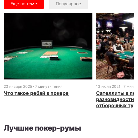
Еще по теме
Популярное
23 января 2025
7 минут чтения
13 июля 2021
7 минут
Что такое ребай в покере
Сателлиты в по
разновидности и
отборочных тур
Лучшие покер-румы