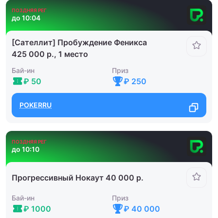
ПОЗДНЯЯ РЕГ
до 10:04
[Сателлит] Пробуждение Феникса
425 000 р.
, 1 место
₽ 50
₽ 250
POKERRU
ПОЗДНЯЯ РЕГ
до 10:10
Прогрессивный Нокаут
40 000 р.
₽ 1000
₽ 40 000