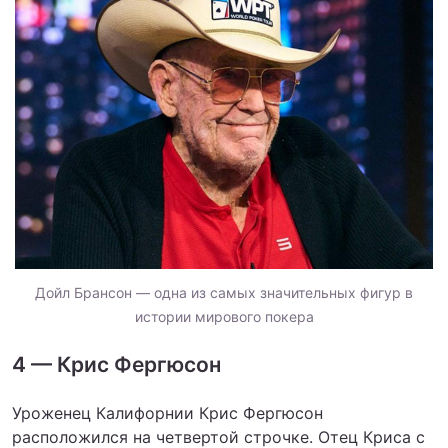
Дойл Брансон — одна из самых значительных фигур в
истории мирового покера
4 — Крис Фергюсон
Уроженец Калифорнии Крис Фергюсон
расположился на четвертой строчке. Отец Криса с