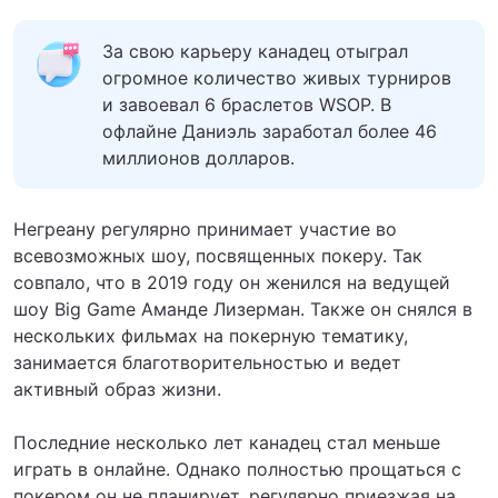
За свою карьеру канадец отыграл
огромное количество живых турниров
и завоевал 6 браслетов WSOP. В
офлайне Даниэль заработал более 46
миллионов долларов.
Негреану регулярно принимает участие во
всевозможных шоу, посвященных покеру. Так
совпало, что в 2019 году он женился на ведущей
шоу Big Game Аманде Лизерман. Также он снялся в
нескольких фильмах на покерную тематику,
занимается благотворительностью и ведет
активный образ жизни.
Последние несколько лет канадец стал меньше
играть в онлайне. Однако полностью прощаться с
покером он не планирует, регулярно приезжая на