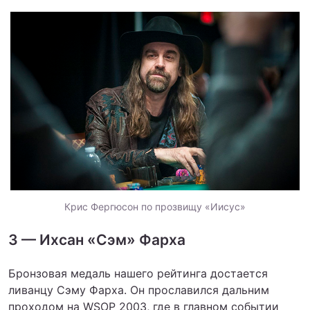
Крис Фергюсон по прозвищу «Иисус»
3 — Ихсан «Сэм» Фарха
Бронзовая медаль нашего рейтинга достается
ливанцу Сэму Фарха. Он прославился дальним
проходом на WSOP 2003, где в главном событии