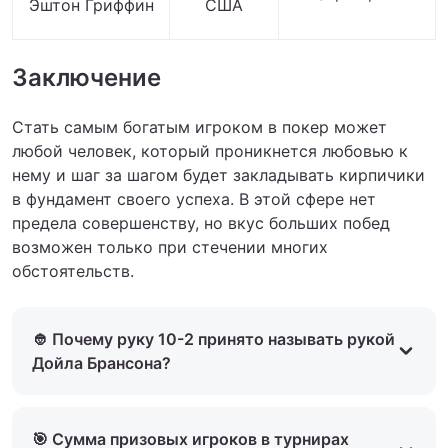
Эштон Гриффин
США
Заключение
Стать самым богатым игроком в покер может
любой человек, который проникнется любовью к
нему и шаг за шагом будет закладывать кирпичики
в фундамент своего успеха. В этой сфере нет
предела совершенству, но вкус больших побед
возможен только при стечении многих
обстоятельств.
👲 Почему руку 10-2 принято называть рукой
Дойла Брансона?
🎯 Сумма призовых игроков в турнирах