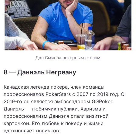
Дэн Смит за покерным столом
8 — Даниэль Негреану
Канадская легенда покера, член команды
профессионалов PokerStars с 2007 по 2019 год. С
2019-го он является амбассадором GGPoker.
Даниэль — любимчик публики. Харизма и
профессионализм Даниэля стали визитной
карточкой. Его любовь к покеру и жизни
вдохновляет новичков.