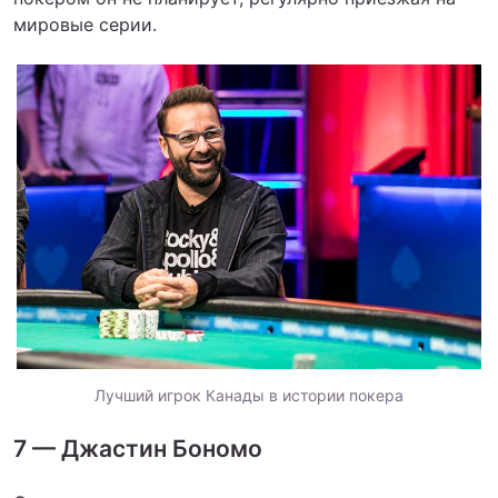
мировые серии.
Лучший игрок Канады в истории покера
7 — Джастин Бономо