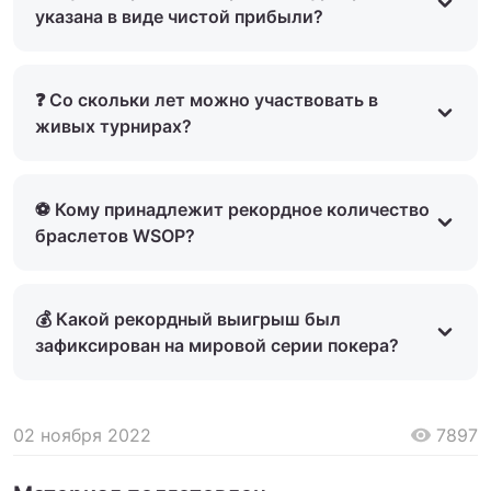
указана в виде чистой прибыли?
❓ Со скольки лет можно участвовать в
живых турнирах?
⚽ Кому принадлежит рекордное количество
браслетов WSOP?
💰 Какой рекордный выигрыш был
зафиксирован на мировой серии покера?
02 ноября 2022
7897