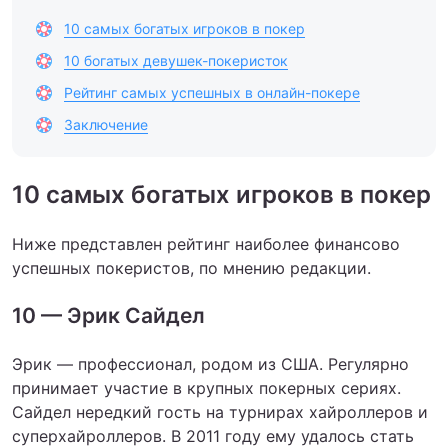
10 самых богатых игроков в покер
10 богатых девушек-покеристок
Рейтинг самых успешных в онлайн-покере
Заключение
10 самых богатых игроков в покер
Ниже представлен рейтинг наиболее финансово
успешных покеристов, по мнению редакции.
10 — Эрик Сайдел
Эрик — профессионал, родом из США. Регулярно
принимает участие в крупных покерных сериях.
Сайдел нередкий гость на турнирах хайроллеров и
суперхайроллеров. В 2011 году ему удалось стать