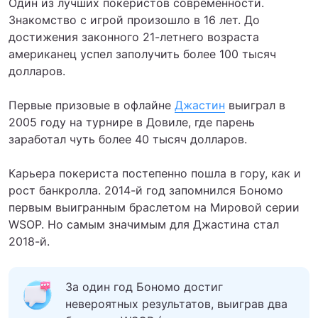
Один из лучших покеристов современности.
Знакомство с игрой произошло в 16 лет. До
достижения законного 21-летнего возраста
американец успел заполучить более 100 тысяч
долларов.
Первые призовые в офлайне
Джастин
выиграл в
2005 году на турнире в Довиле, где парень
заработал чуть более 40 тысяч долларов.
Карьера покериста постепенно пошла в гору, как и
рост банкролла. 2014-й год запомнился Бономо
первым выигранным браслетом на Мировой серии
WSOP. Но самым значимым для Джастина стал
2018-й.
За один год Бономо достиг
невероятных результатов, выиграв два