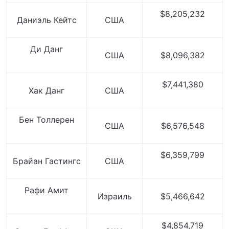
$8,205,232
Даниэль Кейтс
США
Ди Данг
США
$8,096,382
$7,441,380
Хак Данг
США
Бен Толлерен
США
$6,576,548
$6,359,799
Брайан Гастингс
США
Рафи Амит
Израиль
$5,466,642
$4,854,719