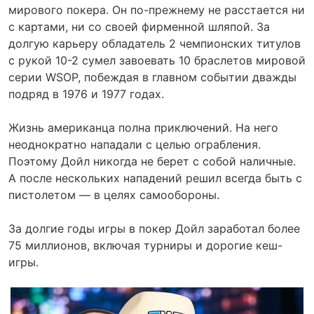
мирового покера. Он по-прежнему не расстается ни
с картами, ни со своей фирменной шляпой. За
долгую карьеру обладатель 2 чемпионских титулов
с рукой 10-2 сумел завоевать 10 браслетов мировой
серии WSOP, побеждая в главном событии дважды
подряд в 1976 и 1977 годах.
Жизнь американца полна приключений. На него
неоднократно нападали с целью ограбления.
Поэтому Дойл никогда не берет с собой наличные.
А после нескольких нападений решил всегда быть с
пистолетом — в целях самообороны.
За долгие годы игры в покер Дойл заработал более
75 миллионов, включая турниры и дорогие кеш-
игры.