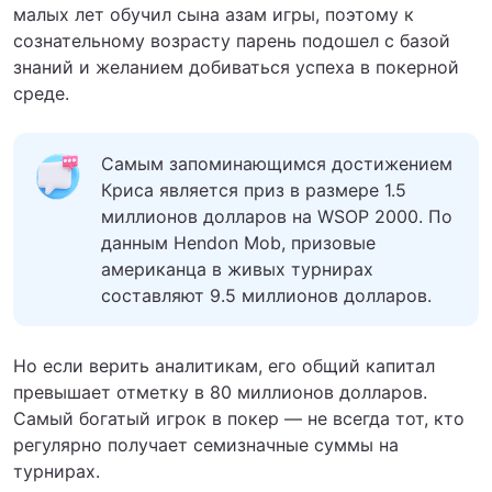
малых лет обучил сына азам игры, поэтому к
сознательному возрасту парень подошел с базой
знаний и желанием добиваться успеха в покерной
среде.
Самым запоминающимся достижением
Криса является приз в размере 1.5
миллионов долларов на WSOP 2000. По
данным Hendon Mob, призовые
американца в живых турнирах
составляют 9.5 миллионов долларов.
Но если верить аналитикам, его общий капитал
превышает отметку в 80 миллионов долларов.
Самый богатый игрок в покер — не всегда тот, кто
регулярно получает семизначные суммы на
турнирах.