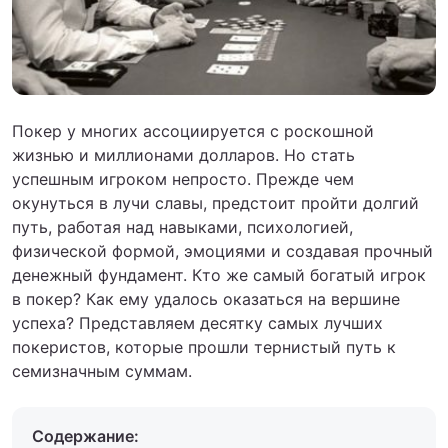
Покер у многих ассоциируется с роскошной
жизнью и миллионами долларов. Но стать
успешным игроком непросто. Прежде чем
окунуться в лучи славы, предстоит пройти долгий
путь, работая над навыками, психологией,
физической формой, эмоциями и создавая прочный
денежный фундамент. Кто же самый богатый игрок
в покер? Как ему удалось оказаться на вершине
успеха? Представляем десятку самых лучших
покеристов, которые прошли тернистый путь к
семизначным суммам.
Содержание: