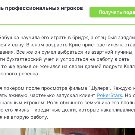
шь профессиональных игроков
Получить под
Бабушка научила его играть в бридж, а отец был заядл
ся и сыну. В юном возрасте Крис пристрастился к ста
ования. Все же он сумел выбраться из азартной пучины,
и бухгалтерский учет и устроиться на работу в сеть
то же время он женился на своей давней подруге Келл
первого ребенка.
ся покером после просмотра фильма “Шулера”. Каждую 
ать вживую, частенько запускал клиент
PokerStars
. Но 
ональным игроком. Роль обычного семьянина его вполн
ло его жизнь – кредитные долги, которые накапливалис
я на вторую работу.