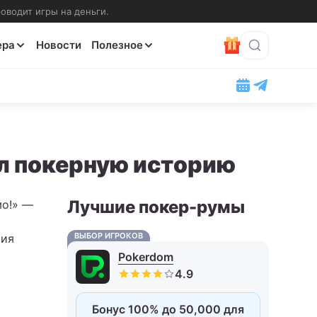
ера
Новости
Полезное
ил покерную историю
Лучшие покер-румы
мо!» —
ВЫБОР ИГРОКОВ
тия
Pokerdom
Бонус 100% до 50,000 для