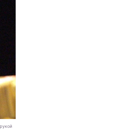
 рукой