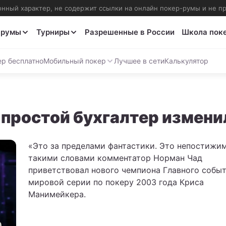
 румы
Турниры
Разрешенные в России
Школа пок
ер бесплатно
Мобильный покер
Лучшее в сети
Калькулятор
 простой бухгалтер измен
«Это за пределами фантастики. Это непостижи
такими словами комментатор Норман Чад
приветствовал нового чемпиона Главного собы
мировой серии по покеру 2003 года Криса
Манимейкера.