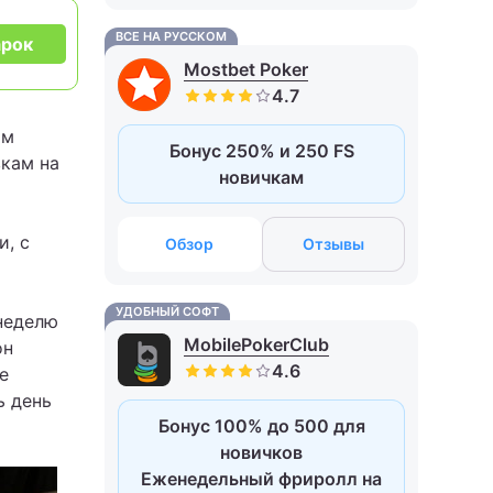
ВСЕ НА РУССКОМ
арок
Mostbet Poker
ым
Бонус 250% и 250 FS
вкам на
новичкам
и, с
Обзор
Отзывы
УДОБНЫЙ СОФТ
неделю
MobilePokerClub
он
е
ь день
Бонус 100% до 500 для
новичков
Еженедельный фриролл на