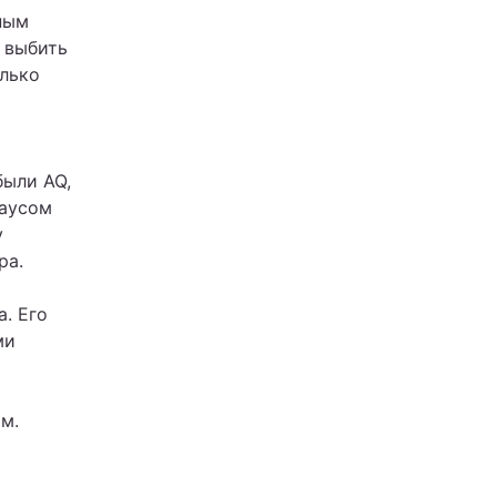
ным
 выбить
олько
были AQ,
хаусом
у
ра.
. Его
ми
м.