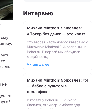
Интервью
0
Михаил Minthon19 Яковлев:
«Покер без денег — это квиз»
 ему
Это вторая часть нового интервью с
океру.
Михаилом Minthon19 Яковлевым на
е
Poker.ru. В первой мы обсудили
ывать
медийность,
сто
Читать далее
очень
Михаил Minthon19 Яковлев: «Я
и не
— бабка с пультом в
у
целлофане»
деньги,
В гостях у Poker.ru — Михаил
другой
Яковлев, стример, амбассадор