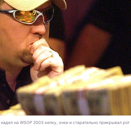
 надел на WSOP 2003 кепку, очки и старательно прикрывал рот