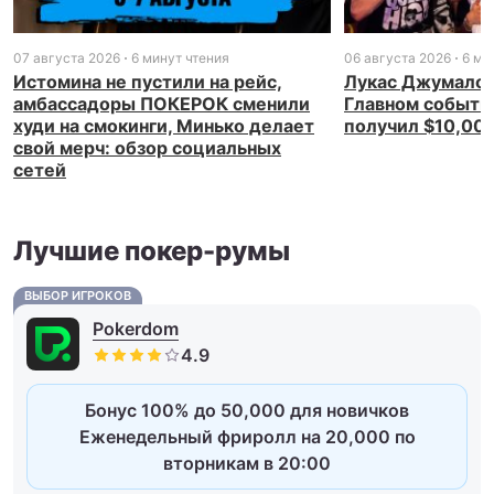
07 августа 2026
6 минут чтения
06 августа 2026
6 ми
Истомина не пустили на рейс,
Лукас Джумалон
амбассадоры ПОКЕРОК сменили
Главном событи
худи на смокинги, Минько делает
получил $10,00
свой мерч: обзор социальных
сетей
Лучшие покер-румы
ВЫБОР ИГРОКОВ
Pokerdom
Бонус 100% до 50,000 для новичков
Еженедельный фриролл на 20,000 по
вторникам в 20:00