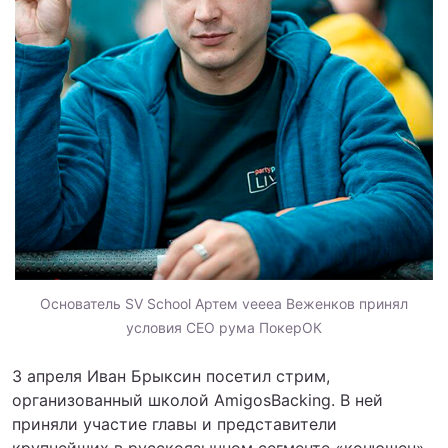
Основатель SV School Артем veeea Веженков принял
условия СЕО рума ПокерОК
3 апреля Иван Брыксин посетил стрим,
организованный школой AmigosBacking. В ней
приняли участие главы и представители
крупнейших в русскоязычном сегменте «конюшен».