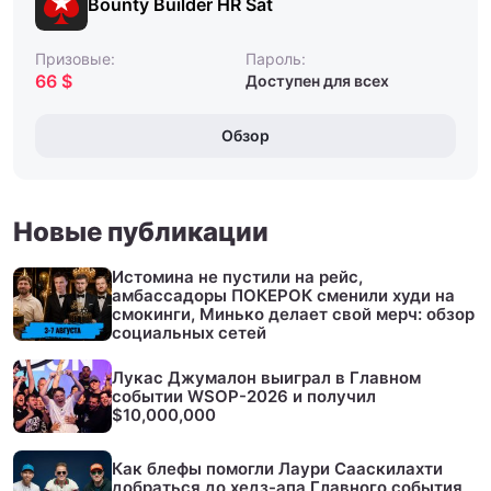
Bounty Builder HR Sat
Призовые:
Пароль:
66 $
Доступен для всех
Обзор
Новые публикации
Истомина не пустили на рейс,
амбассадоры ПОКЕРОК сменили худи на
смокинги, Минько делает свой мерч: обзор
социальных сетей
Лукас Джумалон выиграл в Главном
событии WSOP-2026 и получил
$10,000,000
Как блефы помогли Лаури Сааскилахти
добраться до хедз-апа Главного события