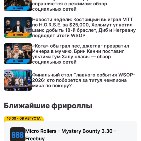
справляется с режимом: обзор
социальных сетей
Новости недели: Кострицын выиграл МТТ
по H.O.R.S.E. за $25,000, Хельмут упустил
шанс добыть 18-й браслет, Диб и Негреану
подводят итоги WSOP
«Кота» обыграл пес, джетлаг превратил
Иннера в мумию, Брин Кенни поставил
ультиматум Залу славы — обзор
социальных сетей
Финальный стол Главного события WSOP-
2026: кто поборется за титул чемпиона
мира по покеру?
Ближайшие фрироллы
16:00 - 08 АВГУСТА
Micro Rollers - Mystery Bounty 3.30 -
Freebuy