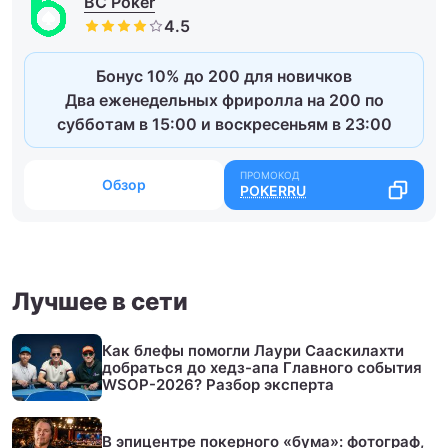
BC Poker
Бонус 10% до 200 для новичков
Два еженедельных фриролла на 200 по
субботам в 15:00 и воскресеньям в 23:00
Обзор
POKERRU
Лучшее в сети
Как блефы помогли Лаури Сааскилахти
добраться до хедз-апа Главного события
WSOP-2026? Разбор эксперта
В эпицентре покерного «бума»: фотограф,