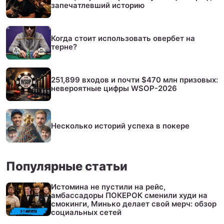
запечатлевший историю
Когда стоит использовать овербет на
терне?
251,899 входов и почти $470 млн призовых:
невероятные цифры WSOP-2026
Несколько историй успеха в покере
Популярные статьи
Истомина не пустили на рейс,
амбассадоры ПОКЕРОК сменили худи на
смокинги, Минько делает свой мерч: обзор
социальных сетей