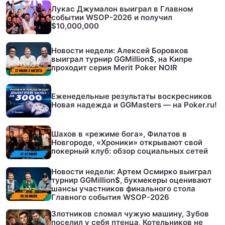
Лукас Джумалон выиграл в Главном
событии WSOP-2026 и получил
$10,000,000
Новости недели: Алексей Боровков
выиграл турнир GGMillion$, на Кипре
проходит серия Merit Poker NOIR
Еженедельные результаты воскресников
Новая надежда и GGMasters — на Poker.ru!
Шахов в «режиме бога», Филатов в
Новгороде, «Хроники» открывают свой
покерный клуб: обзор социальных сетей
Новости недели: Артем Осмирко выиграл
турнир GGMillion$, букмекеры оценивают
шансы участников финального стола
Главного события WSOP-2026
Злотников сломал чужую машину, Зубов
поселил у себя птенца, Котельников не