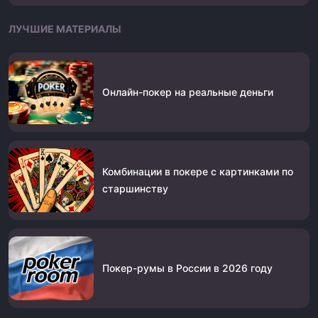
ЛУЧШИЕ МАТЕРИАЛЫ
Онлайн-покер на реальные деньги
Комбинации в покере с картинками по
старшинству
Покер-румы в России в 2026 году