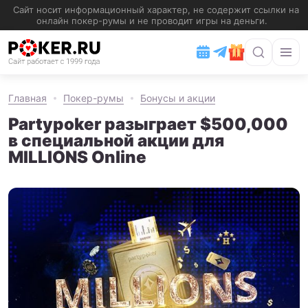
Главная
Покер-румы
Бонусы и акции
Partypoker разыграет $500,000
в специальной акции для
MILLIONS Online