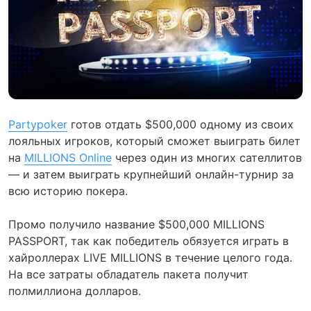
Partypoker
готов отдать $500,000 одному из своих
лояльных игроков, который cможет выиграть билет
на
MILLIONS Online
через один из многих сателлитов
— и затем выиграть крупнейший онлайн-турнир за
всю историю покера.
Промо получило название $500,000 MILLIONS
PASSPORT, так как победитель обязуется играть в
хайроллерах LIVE MILLIONS в течение целого года.
На все затраты обладатель пакета получит
полмиллиона долларов.