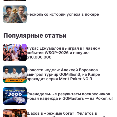
Несколько историй успеха в покере
Популярные статьи
Лукас Джумалон выиграл в Главном
событии WSOP-2026 и получил
$10,000,000
Новости недели: Алексей Боровков
выиграл турнир GGMillion$, на Кипре
проходит серия Merit Poker NOIR
Еженедельные результаты воскресников
Новая надежда и GGMasters — на Poker.ru!
Шахов в «режиме бога», Филатов в