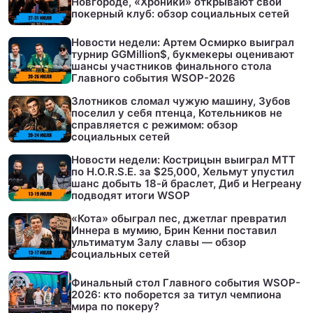
Новгороде, «Хроники» открывают свой
покерный клуб: обзор социальных сетей
Новости недели: Артем Осмирко выиграл
турнир GGMillion$, букмекеры оценивают
шансы участников финального стола
Главного события WSOP-2026
Злотников сломал чужую машину, Зубов
поселил у себя птенца, Котельников не
справляется с режимом: обзор
социальных сетей
Новости недели: Кострицын выиграл МТТ
по H.O.R.S.E. за $25,000, Хельмут упустил
шанс добыть 18-й браслет, Диб и Негреану
подводят итоги WSOP
«Кота» обыграл пес, джетлаг превратил
Иннера в мумию, Брин Кенни поставил
ультиматум Залу славы — обзор
социальных сетей
Финальный стол Главного события WSOP-
2026: кто поборется за титул чемпиона
мира по покеру?