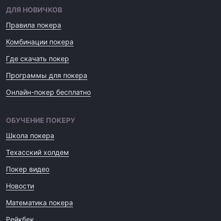
ДЛЯ НОВИЧКОВ
Правила покера
Комбинации покера
Где скачать покер
Программы для покера
Онлайн-покер бесплатно
ОБУЧЕНИЕ ПОКЕРУ
Школа покера
Техасский холдем
Покер видео
Новости
Математика покера
Рейкбек