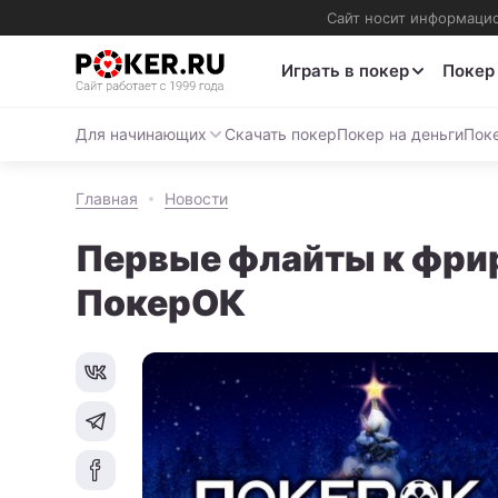
Играть в покер
Покер
Для начинающих
Скачать покер
Покер на деньги
Пок
Главная
Новости
Первые флайты к фрир
ПокерОК