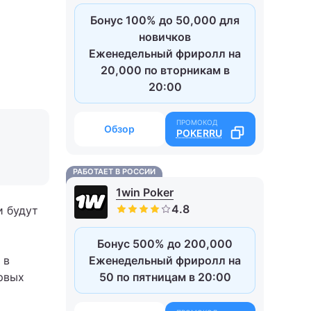
Бонус 100% до 50,000 для
новичков
Еженедельный фриролл на
20,000 по вторникам в
20:00
Обзор
POKERRU
РАБОТАЕТ В РОССИИ
1win Poker
и будут
Бонус 500% до 200,000
 в
Еженедельный фриролл на
рвых
50 по пятницам в 20:00