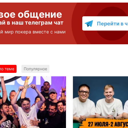
вое общение
ай в наш телеграм чат
Перейти в ч
й мир покера вместе с нами
по теме
Популярное