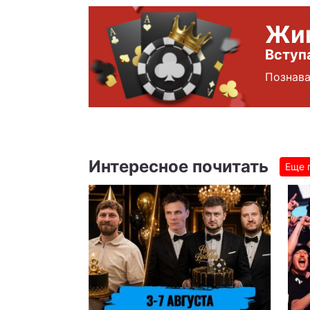
Жи
Вступ
Познава
Интересное почитать
Еще 