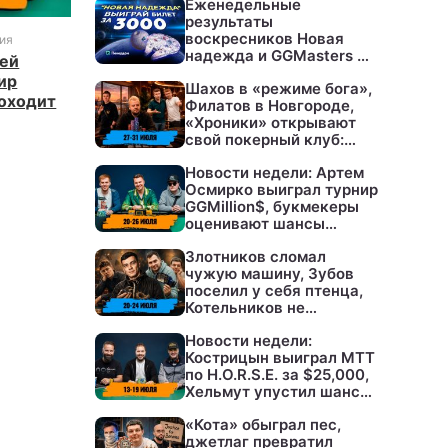
Еженедельные
Poker NOIR
результаты
воскресников Новая
ния
надежда и GGMasters —
сей
на Poker.ru!
ир
Шахов в «режиме бога»,
роходит
Филатов в Новгороде,
«Хроники» открывают
свой покерный клуб:
обзор социальных сетей
Новости недели: Артем
Осмирко выиграл турнир
GGMillion$, букмекеры
оценивают шансы
участников финального
Злотников сломал
стола Главного события
чужую машину, Зубов
WSOP-2026
поселил у себя птенца,
Котельников не
справляется с режимом:
Новости недели:
обзор социальных сетей
Кострицын выиграл МТТ
по H.O.R.S.E. за $25,000,
Хельмут упустил шанс
добыть 18-й браслет,
«Кота» обыграл пес,
Диб и Негреану
джетлаг превратил
подводят итоги WSOP