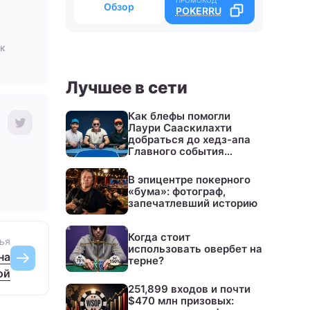
Обзор
POKERRU
ек
Лучшее в сети
Как блефы помогли
Лаури Сааскилахти
добраться до хедз-апа
Главного события
WSOP-2026? Разбор
эксперта
В эпицентре покерного
«бума»: фотограф,
запечатлевший историю
Когда стоит
ья
использовать овербет на
на
терне?
ой
251,899 входов и почти
$470 млн призовых: