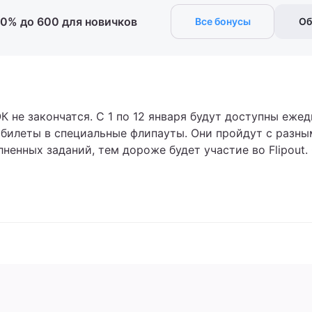
00% до 600 для новичков
Все бонусы
Об
К не закончатся. С 1 по 12 января будут доступны еже
 билеты в специальные флипауты. Они пройдут с разн
енных заданий, тем дороже будет участие во Flipout