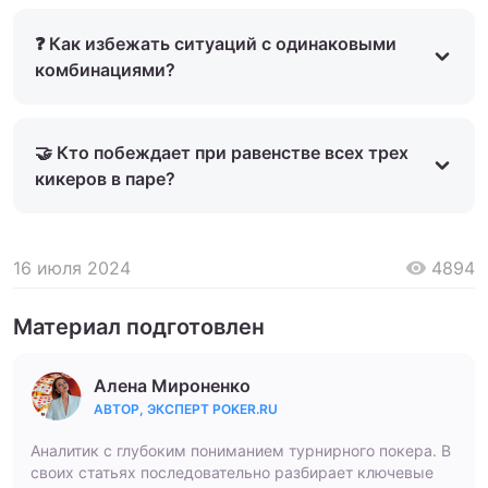
❓ Как избежать ситуаций с одинаковыми
комбинациями?
🤝 Кто побеждает при равенстве всех трех
кикеров в паре?
16 июля 2024
4894
Материал подготовлен
Алена Мироненко
АВТОР, ЭКСПЕРТ POKER.RU
Аналитик с глубоким пониманием турнирного покера. В
своих статьях последовательно разбирает ключевые