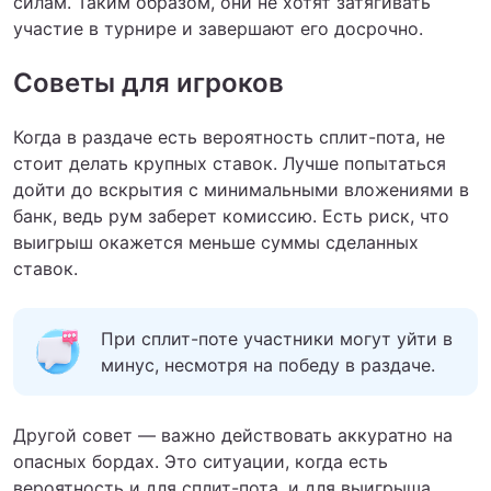
силам. Таким образом, они не хотят затягивать
участие в турнире и завершают его досрочно.
Советы для игроков
Когда в раздаче есть вероятность сплит-пота, не
стоит делать крупных ставок. Лучше попытаться
дойти до вскрытия с минимальными вложениями в
банк, ведь рум заберет комиссию. Есть риск, что
выигрыш окажется меньше суммы сделанных
ставок.
При сплит-поте участники могут уйти в
минус, несмотря на победу в раздаче.
Другой совет — важно действовать аккуратно на
опасных бордах. Это ситуации, когда есть
вероятность и для сплит-пота, и для выигрыша