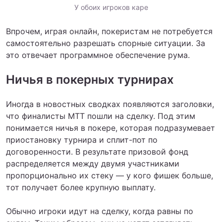
У обоих игроков каре
Впрочем, играя онлайн, покеристам не потребуется
самостоятельно разрешать спорные ситуации. За
это отвечает программное обеспечение рума.
Ничья в покерных турнирах
Иногда в новостных сводках появляются заголовки,
что финалисты МТТ пошли на сделку. Под этим
понимается ничья в покере, которая подразумевает
приостановку турнира и сплит-пот по
договоренности. В результате призовой фонд
распределяется между двумя участниками
пропорционально их стеку — у кого фишек больше,
тот получает более крупную выплату.
Обычно игроки идут на сделку, когда равны по