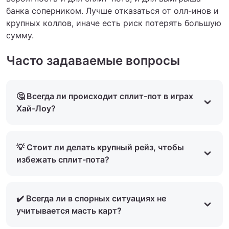
банка соперником. Лучше отказаться от олл-инов и
крупных коллов, иначе есть риск потерять большую
сумму.
Часто задаваемые вопросы
🤔 Всегда ли происходит сплит-пот в играх
Хай-Лоу?
💡 Стоит ли делать крупный рейз, чтобы
избежать сплит-пота?
✔️ Всегда ли в спорных ситуациях не
учитывается масть карт?