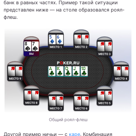
банк в равных частях. Пример такой ситуации
представлен ниже — на столе образовался роял-
флеш.
Общий роял-флеш
Другой пример ничьи — с
каре
. Комбинация