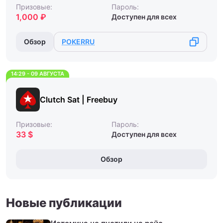
Призовые:
Пароль:
1,000 ₽
Доступен для всех
Обзор
POKERRU
14:29 - 09 АВГУСТА
Clutch Sat | Freebuy
Призовые:
Пароль:
33 $
Доступен для всех
Обзор
Новые публикации