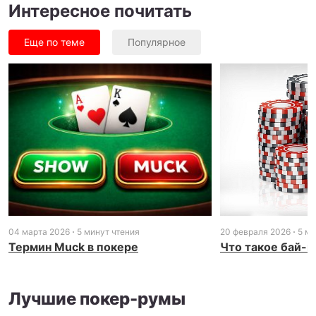
Интересное почитать
Еще по теме
Популярное
04 марта 2026
5 минут чтения
20 февраля 2026
5 ми
Термин Muck в покере
Что такое бай-и
Лучшие покер-румы