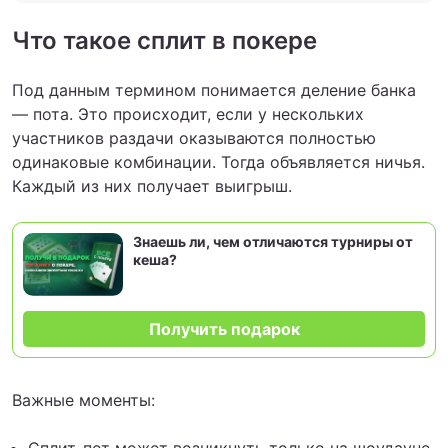
Что такое сплит в покере
Под данным термином понимается деление банка
— пота. Это происходит, если у нескольких
участников раздачи оказываются полностью
одинаковые комбинации. Тогда объявляется ничья.
Каждый из них получает выигрыш.
Знаешь ли, чем отличаются турниры от
кеша?
Получить подарок
Важные моменты:
Сплит-пот может возникнуть только на шоудауне.