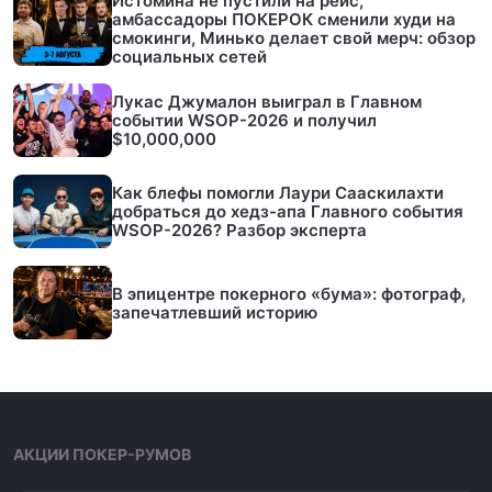
Истомина не пустили на рейс,
амбассадоры ПОКЕРОК сменили худи на
смокинги, Минько делает свой мерч: обзор
социальных сетей
Лукас Джумалон выиграл в Главном
событии WSOP-2026 и получил
$10,000,000
Как блефы помогли Лаури Сааскилахти
добраться до хедз-апа Главного события
WSOP-2026? Разбор эксперта
В эпицентре покерного «бума»: фотограф,
запечатлевший историю
АКЦИИ ПОКЕР-РУМОВ