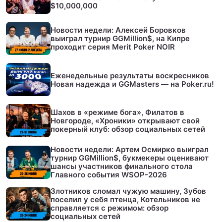
$10,000,000
Новости недели: Алексей Боровков
выиграл турнир GGMillion$, на Кипре
проходит серия Merit Poker NOIR
Еженедельные результаты воскресников
Новая надежда и GGMasters — на Poker.ru!
Шахов в «режиме бога», Филатов в
Новгороде, «Хроники» открывают свой
покерный клуб: обзор социальных сетей
Новости недели: Артем Осмирко выиграл
турнир GGMillion$, букмекеры оценивают
шансы участников финального стола
Главного события WSOP-2026
Злотников сломал чужую машину, Зубов
поселил у себя птенца, Котельников не
справляется с режимом: обзор
социальных сетей