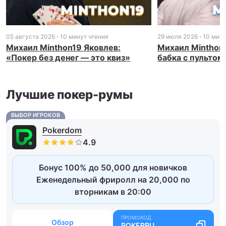
05 августа 2026
10 минут чтения
29 июля 2026
10 мину
Михаил Minthon19 Яковлев:
Михаил Minthon1
«Покер без денег — это квиз»
бабка с пультом
Лучшие покер-румы
ВЫБОР ИГРОКОВ
Pokerdom
Бонус 100% до 50,000 для новичков
Еженедельный фриролл на 20,000 по
вторникам в 20:00
Обзор
POKERRU