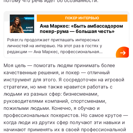
потому что речь идет об осознанности.
ПОКЕР ИНТЕРВЬЮ
Ана Маркес: «Быть амбассадором
покер-рума — большая честь»
Poker.ru продолжает приглашать интересных
личностей на интервью. На этот раз в гостях у
редакции — Ана Маркес, профессиональная
покеристка из Испании и действующий
амбассадор…
Моя цель — помогать людям принимать более
качественные решения, и покер — отличный
инструмент для этого. Я сосредоточен на игровой
стратегии, но мне также нравится работать с
людьми из разных сфер: бизнесменами,
руководителями компаний, спортсменами,
пожилыми людьми. Конечно, я обучаю и
профессиональных покеристов. Но самое крутое —
когда люди из других сфер получают эти навыки и
начинают применять их в своей профессиональной